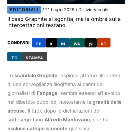
EDITORIALI
/
21 Luglio 2025
/ Di
Livio Varriale
Il caso Graphite si sgonfia, ma le ombre sulle
intercettazioni restano
CONDIVIDI:
FB
X
IN
WA
@
RT
TG
STAMPA
Lo
scandalo Graphite
, esploso attorno all’ipotesi
di una sorveglianza illegittima ai danni dei
giornalisti di
Fanpage
, sembra essersi affievolito
nel dibattito pubblico, nonostante la
gravità delle
accuse
. Il tutto dopo le dichiarazioni del
sottosegretario
Alfredo Mantovano
, che ha
escluso categoricamente
qualsiasi