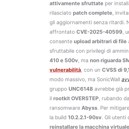
attivamente sfruttate
per instal
rilasciato
patch complete
, invit
gli aggiornamenti senza ritardi.
affrontato
CVE-2025-40599
, 
consente
upload arbitrari di file
sfruttabile con privilegi di ammin
410 e 500v
, ma
non riguarda S
vulnerabilità
, con un
CVSS di 9,
modo massivo, ma SonicWall
av
gruppo
UNC6148
avrebbe già pr
il
rootkit OVERSTEP
, rubando dat
ransomware
Abyss
. Per mitigare
la build
10.2.2.1-90sv
. Gli utenti
reinstallare la macchina virtual