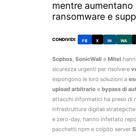
mentre aumentano 
ransomware e supp
CONDIVIDI:
FB
X
IN
WA
Sophos
,
SonicWall
e
Mitel
hanno
sicurezza urgenti per risolvere
v
espongono le loro soluzioni a
es
upload arbitrario
e
bypass di au
attacchi informatici ha preso di 
infrastrutture digitali strategiche
e zero-day, hanno infettato re
pacchetti npm e colpito server
S