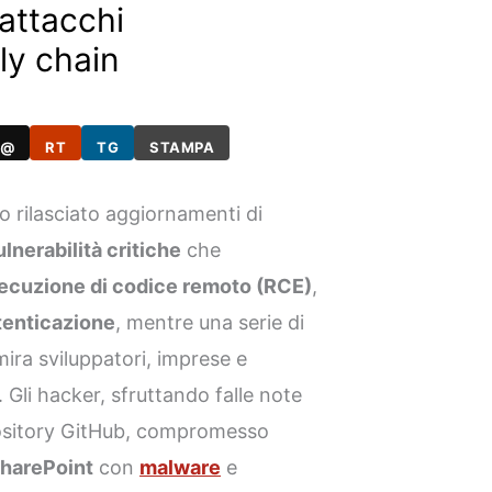
attacchi
ly chain
@
RT
TG
STAMPA
 rilasciato aggiornamenti di
ulnerabilità critiche
che
ecuzione di codice remoto (RCE)
,
tenticazione
, mentre una serie di
mira sviluppatori, imprese e
. Gli hacker, sfruttando falle note
pository GitHub, compromesso
harePoint
con
malware
e