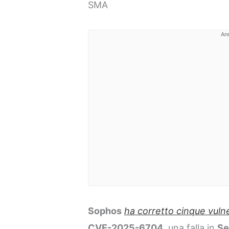
SMA
An
Sophos
ha corretto cinque vulne
CVE-2025-6704
, una falla in
Se