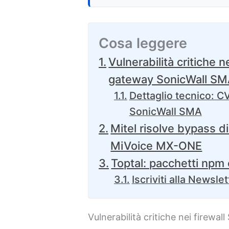
Cosa leggere
Vulnerabilità critiche n
gateway SonicWall S
Dettaglio tecnico: C
SonicWall SMA
Mitel risolve bypass d
MiVoice MX-ONE
Toptal: pacchetti npm
Iscriviti alla Newslet
Vulnerabilità critiche nei firewa