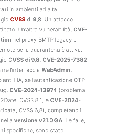
rari
in ambienti ad alta
ggio
CVSS
di 9,8
. Un attacco
cato. Un’altra vulnerabilità,
CVE-
ction
nel proxy SMTP legacy e
emoto se la quarantena è attiva.
gio
CVSS di 9,8
.
CVE-2025-7382
n
nell’interfaccia
WebAdmin
,
mbienti HA, se l’autenticazione OTP
bug,
CVE-2024-13974
(problema
p2Date, CVSS 8,1) e
CVE-2024-
ticata, CVSS 6,8), completano il
 nella
versione v21.0 GA
. Le falle,
ni specifiche, sono state