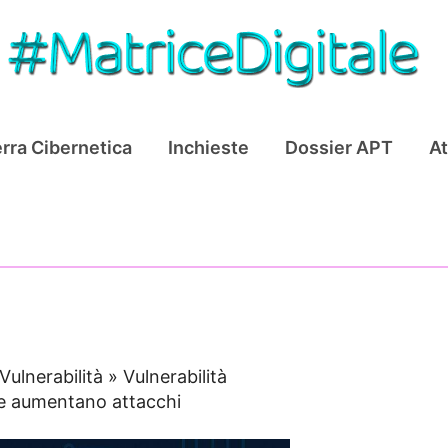
rra Cibernetica
Inchieste
Dossier APT
At
Vulnerabilità
»
Vulnerabilità
re aumentano attacchi