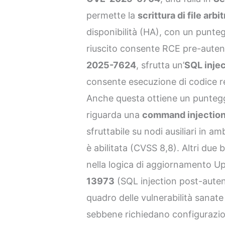
permette la
scrittura di file arbit
disponibilità (HA), con un punte
riuscito consente RCE pre-autenti
2025-7624
, sfrutta un’
SQL inje
consente esecuzione di codice r
Anche questa ottiene un punteg
riguarda una
command injectio
sfruttabile su nodi ausiliari in a
è abilitata (CVSS 8,8). Altri due 
nella logica di aggiornamento U
13973
(SQL injection post-auten
quadro delle vulnerabilità sanate
sebbene richiedano configurazio