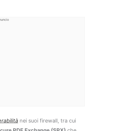
nuncio
rabilità
nei suoi firewall, tra cui
cure PDF Exchange (SPX)
che