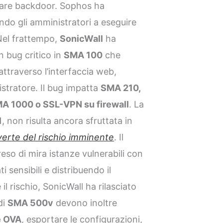
lare backdoor. Sophos ha
ando gli amministratori a eseguire
 Nel frattempo,
SonicWall
ha
un bug critico in
SMA 100
che
attraverso l’interfaccia web,
istratore. Il bug impatta
SMA 210,
MA 1000 o SSL-VPN su firewall
. La
1
, non risulta ancora sfruttata in
verte del rischio imminente
. Il
eso di mira istanze vulnerabili con
i sensibili e distribuendo il
 il rischio, SonicWall ha rilasciato
 di
SMA 500v
devono inoltre
e OVA
, esportare le configurazioni,