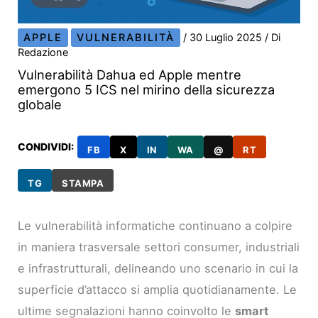
APPLE
VULNERABILITÀ
/
30 Luglio 2025
/ Di
Redazione
Vulnerabilità Dahua ed Apple mentre
emergono 5 ICS nel mirino della sicurezza
globale
CONDIVIDI:
FB
X
IN
WA
@
RT
TG
STAMPA
Le vulnerabilità informatiche continuano a colpire
in maniera trasversale settori consumer, industriali
e infrastrutturali, delineando uno scenario in cui la
superficie d’attacco si amplia quotidianamente. Le
ultime segnalazioni hanno coinvolto le
smart