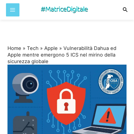
Cer
Vai
al
contenuto
Home
»
Tech
»
Apple
»
Vulnerabilità Dahua ed
Apple mentre emergono 5 ICS nel mirino della
sicurezza globale