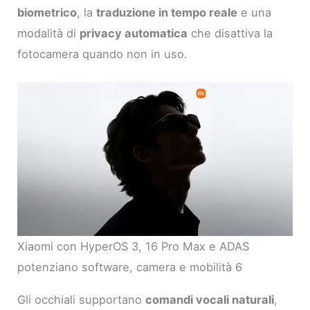
biometrico
, la
traduzione in tempo reale
e una
modalità di
privacy automatica
che disattiva la
fotocamera quando non in uso.
Xiaomi con HyperOS 3, 16 Pro Max e ADAS
potenziano software, camera e mobilità 6
Gli occhiali supportano
comandi vocali naturali
,