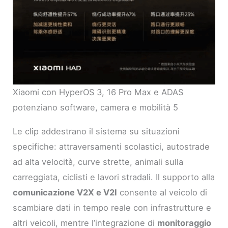
Xiaomi con HyperOS 3, 16 Pro Max e ADAS
potenziano software, camera e mobilità 5
Le clip addestrano il sistema su situazioni
specifiche: attraversamenti scolastici, autostrade
ad alta velocità, curve strette, animali sulla
carreggiata, ciclisti e lavori stradali. Il supporto alla
comunicazione V2X e V2I
consente al veicolo di
scambiare dati in tempo reale con infrastrutture e
altri veicoli, mentre l’integrazione di
monitoraggio