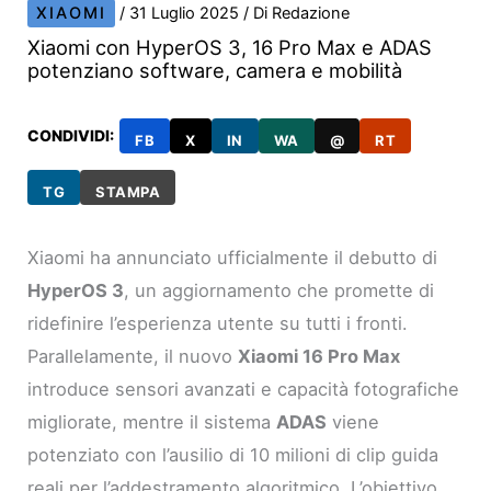
XIAOMI
/
31 Luglio 2025
/ Di
Redazione
Xiaomi con HyperOS 3, 16 Pro Max e ADAS
potenziano software, camera e mobilità
CONDIVIDI:
FB
X
IN
WA
@
RT
TG
STAMPA
Xiaomi ha annunciato ufficialmente il debutto di
HyperOS 3
, un aggiornamento che promette di
ridefinire l’esperienza utente su tutti i fronti.
Parallelamente, il nuovo
Xiaomi 16 Pro Max
introduce sensori avanzati e capacità fotografiche
migliorate, mentre il sistema
ADAS
viene
potenziato con l’ausilio di 10 milioni di clip guida
reali per l’addestramento algoritmico. L’obiettivo