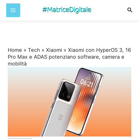
Cer
Vai
al
contenuto
Home
»
Tech
»
Xiaomi
»
Xiaomi con HyperOS 3, 16
Pro Max e ADAS potenziano software, camera e
mobilità