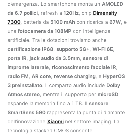
d’emergenza. Lo smartphone monta un
AMOLED
da 6.7 pollici
, refresh a
120Hz
, chip
Dimensity
7300
, batteria da
5100 mAh
con ricarica a
67W
, e
una
fotocamera da 108MP
con intelligenza
artificiale. Tra le dotazioni troviamo anche
certificazione IP68
,
supporto 5G+
,
Wi-Fi 6E
,
porta IR
,
jack audio da 3.5mm
,
sensore di
impronte laterale
,
riconoscimento facciale IR
,
radio FM
,
AR core
,
reverse charging
, e
HyperOS
3 preinstallato
. Il comparto audio include
Dolby
Atmos stereo
, mentre il supporto per
microSD
espande la memoria fino a 1 TB. Il
sensore
SmartSens 590
rappresenta la punta di diamante
dell’innovazione
Xiaomi
nel settore imaging. La
tecnologia stacked CMOS consente