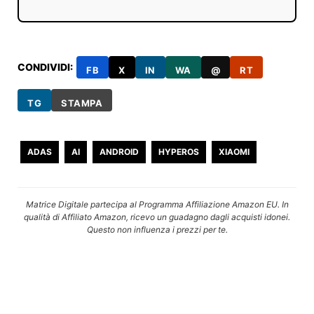
CONDIVIDI:
FB
X
IN
WA
@
RT
TG
STAMPA
ADAS
AI
ANDROID
HYPEROS
XIAOMI
Matrice Digitale partecipa al Programma Affiliazione Amazon EU. In
qualità di Affiliato Amazon, ricevo un guadagno dagli acquisti idonei.
Questo non influenza i prezzi per te.