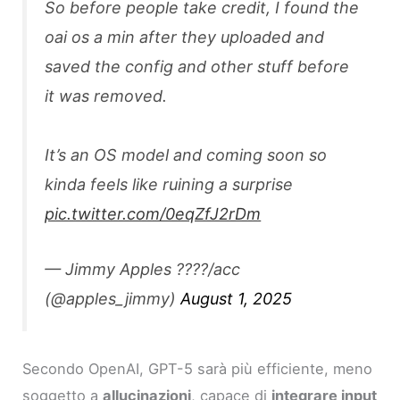
So before people take credit, I found the
oai os a min after they uploaded and
saved the config and other stuff before
it was removed.
It’s an OS model and coming soon so
kinda feels like ruining a surprise
pic.twitter.com/0eqZfJ2rDm
— Jimmy Apples ????/acc
(@apples_jimmy)
August 1, 2025
Secondo OpenAI, GPT-5 sarà più efficiente, meno
soggetto a
allucinazioni
, capace di
integrare input