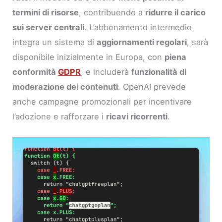
termini di risorse
, contribuendo a
ridurre il carico
sui server centrali
. L’abbonamento intermedio
integra un sistema di
aggiornamenti regolari
, sarà
disponibile inizialmente in Europa, con
piena
conformità
GDPR
, e includerà
funzionalità di
moderazione dei contenuti
. OpenAI prevede
anche campagne promozionali per incentivare
l’adozione e rafforzare i
ricavi ricorrenti
.