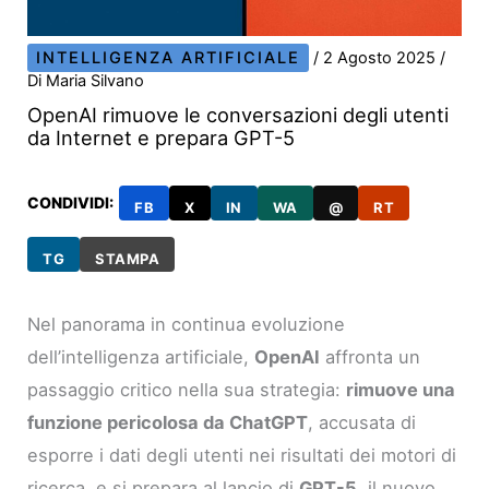
INTELLIGENZA ARTIFICIALE
/
2 Agosto 2025
/
Di
Maria Silvano
OpenAI rimuove le conversazioni degli utenti
da Internet e prepara GPT-5
CONDIVIDI:
FB
X
IN
WA
@
RT
TG
STAMPA
Nel panorama in continua evoluzione
dell’intelligenza artificiale,
OpenAI
affronta un
passaggio critico nella sua strategia:
rimuove una
funzione pericolosa da ChatGPT
, accusata di
esporre i dati degli utenti nei risultati dei motori di
ricerca, e si prepara al lancio di
GPT-5
, il nuovo