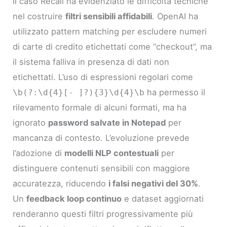
Il caso Recall ha evidenziato le difficoltà tecniche
nel costruire
filtri sensibili affidabili
. OpenAI ha
utilizzato pattern matching per escludere numeri
di carte di credito etichettati come “checkout”, ma
il sistema falliva in presenza di dati non
etichettati. L’uso di espressioni regolari come
ha permesso il
\b(?:\d{4}[- ]?){3}\d{4}\b
rilevamento formale di alcuni formati, ma ha
ignorato
password salvate in Notepad
per
mancanza di contesto. L’evoluzione prevede
l’adozione di
modelli NLP contestuali
per
distinguere contenuti sensibili con maggiore
accuratezza, riducendo
i falsi negativi del 30%
.
Un
feedback loop continuo
e dataset aggiornati
renderanno questi filtri progressivamente più