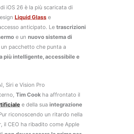
di iOS 26 è la più scaricata di
design
Liquid Glass
e
l’accesso anticipato. Le
trascrizioni
chermo
e un
nuovo sistema di
un pacchetto che punta a
 più intelligente, accessibile e
, Siri e Vision Pro
terno,
Tim Cook
ha affrontato il
tificiale
e della sua
integrazione
Pur riconoscendo un ritardo nella
r, il CEO ha ribadito come Apple