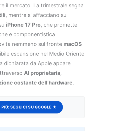
e il mercato. La trimestrale segna
ili
, mentre si affacciano sul
 su
iPhone 17 Pro
, che promette
liche e componentistica
ovità nemmeno sul fronte
macOS
ssibile espansione nel Medio Oriente
gia dichiarata da Apple appare
attraverso
AI proprietaria
,
zione costante dell’hardware
.
 PIÙ:
SEGUICI SU GOOGLE ★