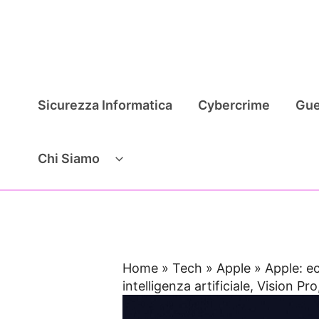
Vai
al
contenuto
Sicurezza Informatica
Cybercrime
Gue
Chi Siamo
Home
»
Tech
»
Apple
»
Apple: ec
intelligenza artificiale, Vision Pr