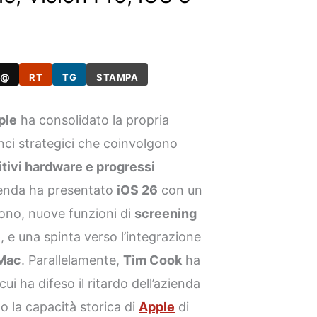
@
RT
TG
STAMPA
ple
ha consolidato la propria
nci strategici che coinvolgono
tivi hardware e progressi
zienda ha presentato
iOS 26
con un
fono, nuove funzioni di
screening
e
, e una spinta verso l’integrazione
 Mac
. Parallelamente,
Tim Cook
ha
ui ha difeso il ritardo dell’azienda
do la capacità storica di
Apple
di