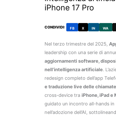
iPhone 17 Pro
CONDIVIDI:
FB
X
IN
WA
Nel terzo trimestre del 2025,
Ap
leadership con una serie di annu
aggiornamenti software, disposi
nell’intelligenza artificiale
. L’a
redesign completo dell’app Tele
e traduzione live delle chiamat
cross-device tra
iPhone, iPad e
guidato un incontro all-hands in c
nell’adozione dell’AI, sottolinean