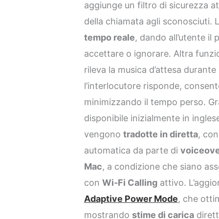
aggiunge un filtro di sicurezza 
della chiamata agli sconosciuti.
tempo reale
, dando all’utente il
accettare o ignorare. Altra funz
rileva la musica d’attesa durant
l’interlocutore risponde, conse
minimizzando il tempo perso. Gr
disponibile inizialmente in ingle
vengono
tradotte in diretta
, con
automatica da parte di
voiceove
Mac
, a condizione che siano ass
con
Wi‑Fi Calling
attivo. L’aggi
Adaptive Power Mode
, che otti
mostrando
stime di carica
diret