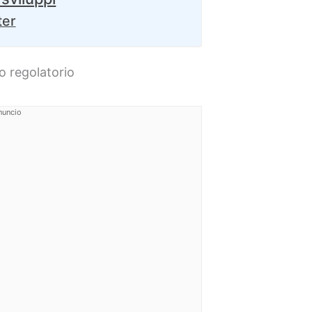
ter
to regolatorio
nuncio