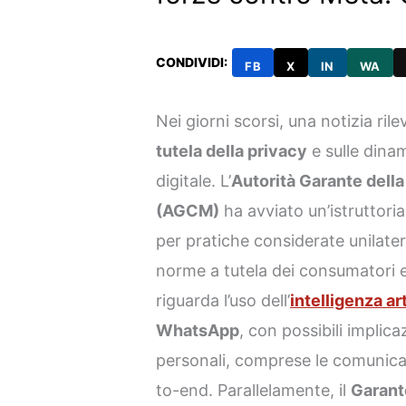
CONDIVIDI:
FB
X
IN
WA
Nei giorni scorsi, una notizia rile
tutela della privacy
e sulle dina
digitale. L’
Autorità Garante dell
(AGCM)
ha avviato un’istruttoria
per pratiche considerate unilater
norme a tutela dei consumatori e
riguarda l’uso dell’
intelligenza art
WhatsApp
, con possibili implica
personali, comprese le comunicaz
to-end. Parallelamente, il
Garante