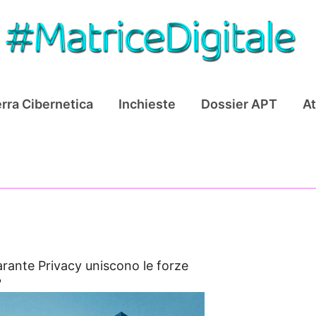
rra Cibernetica
Inchieste
Dossier APT
At
arante Privacy uniscono le forze
?