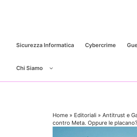
Vai
al
contenuto
Sicurezza Informatica
Cybercrime
Gue
Chi Siamo
Home
»
Editoriali
»
Antitrust e G
contro Meta. Oppure le placano