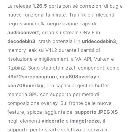
La release
1.26.5
porta con sé correzioni di bug e
nuove funzionalità mirate. Tra i fix più rilevanti:
regressioni nella negoziazione caps di
audioconvert
, errori su stream ONVIF in
decodebin3
, crash potenziali in
uridecodebin3
,
memory leak su V4L2 durante i cambi di
risoluzione e miglioramenti a VA-API, Vulkan e
Rtpbin2. Sono stati ottimizzati componenti come
d3d12screencapture
,
cea608overlay
e
cea708overlay
, ora capaci di gestire buffer
memoria GPU con supporto per meta di
composizione overlay. Sul fronte delle nuove
feature, spicca l’aggiunta del
supporto JPEG XS
negli elementi
videorate
e
imagefreeze
, il
supporto per lo scarto selettivo di servizi in