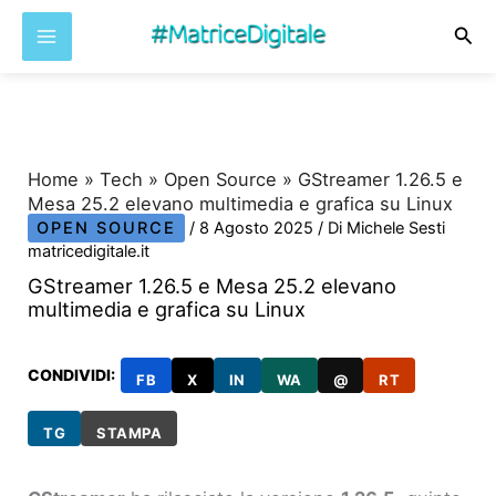
Cer
Vai
al
contenuto
Home
»
Tech
»
Open Source
»
GStreamer 1.26.5 e
Mesa 25.2 elevano multimedia e grafica su Linux
OPEN SOURCE
/
8 Agosto 2025
/ Di
Michele Sesti
matricedigitale.it
GStreamer 1.26.5 e Mesa 25.2 elevano
multimedia e grafica su Linux
CONDIVIDI:
FB
X
IN
WA
@
RT
TG
STAMPA