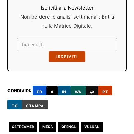
Iscriviti alla Newsletter
Non perdere le analisi settimanali: Entra
nella Matrice Digitale.
ISCRIVITI
CONDIVIDI:
FB
X
IN
WA
@
RT
TG
STAMPA
GSTREAMER
MESA
OPENGL
VULKAN