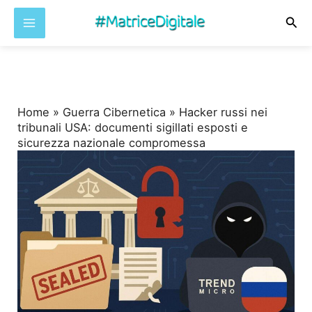
Cer
Vai
al
contenuto
Home
»
Guerra Cibernetica
»
Hacker russi nei
tribunali USA: documenti sigillati esposti e
sicurezza nazionale compromessa