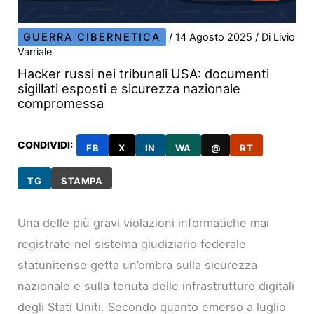
GUERRA CIBERNETICA
/
14 Agosto 2025
/ Di
Livio
Varriale
Hacker russi nei tribunali USA: documenti
sigillati esposti e sicurezza nazionale
compromessa
CONDIVIDI:
FB
X
IN
WA
@
RT
TG
STAMPA
Una delle più gravi violazioni informatiche mai
registrate nel sistema giudiziario federale
statunitense getta un’ombra sulla sicurezza
nazionale e sulla tenuta delle infrastrutture digitali
degli Stati Uniti. Secondo quanto emerso a luglio