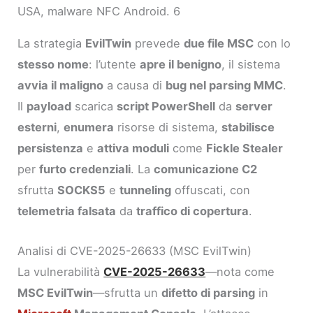
USA, malware NFC Android. 6
La strategia
EvilTwin
prevede
due file MSC
con lo
stesso nome
: l’utente
apre il benigno
, il sistema
avvia il maligno
a causa di
bug nel parsing MMC
.
Il
payload
scarica
script PowerShell
da
server
esterni
,
enumera
risorse di sistema,
stabilisce
persistenza
e
attiva moduli
come
Fickle Stealer
per
furto credenziali
. La
comunicazione C2
sfrutta
SOCKS5
e
tunneling
offuscati, con
telemetria falsata
da
traffico di copertura
.
Analisi di CVE-2025-26633 (MSC EvilTwin)
La vulnerabilità
CVE-2025-26633
—nota come
MSC EvilTwin
—sfrutta un
difetto di parsing
in