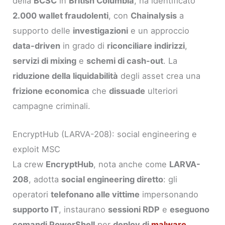
della
BCSC
in
British Columbia
, ha identificato
2.000 wallet fraudolenti
, con
Chainalysis
a
supporto delle
investigazioni
e un approccio
data-driven
in grado di
riconciliare indirizzi
,
servizi di mixing
e
schemi di cash-out
. La
riduzione della liquidabilità
degli asset crea una
frizione economica
che
dissuade
ulteriori
campagne criminali.
EncryptHub (LARVA-208): social engineering e
exploit MSC
La crew
EncryptHub
, nota anche come
LARVA-
208
, adotta
social engineering diretto
: gli
operatori
telefonano alle vittime
impersonando
supporto IT
, instaurano
sessioni RDP
e
eseguono
comandi PowerShell
per
deploy di
malware
.