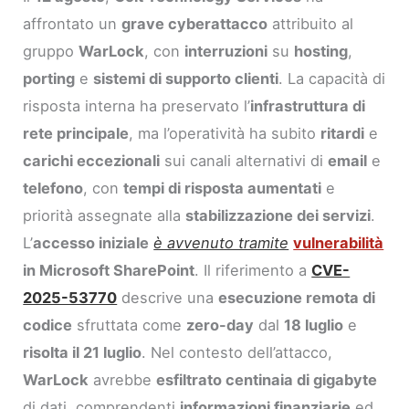
affrontato un
grave cyberattacco
attribuito al
gruppo
WarLock
, con
interruzioni
su
hosting
,
porting
e
sistemi di supporto clienti
. La capacità di
risposta interna ha preservato l’
infrastruttura di
rete principale
, ma l’operatività ha subito
ritardi
e
carichi eccezionali
sui canali alternativi di
email
e
telefono
, con
tempi di risposta aumentati
e
priorità assegnate alla
stabilizzazione dei servizi
.
L’
accesso iniziale
è avvenuto tramite
vulnerabilità
in Microsoft SharePoint
. Il riferimento a
CVE-
2025-53770
descrive una
esecuzione remota di
codice
sfruttata come
zero-day
dal
18 luglio
e
risolta il 21 luglio
. Nel contesto dell’attacco,
WarLock
avrebbe
esfiltrato centinaia di gigabyte
di dati, comprendenti
informazioni finanziarie
ed