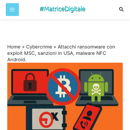
Cer
Vai
al
contenuto
Home
»
Cybercrime
»
Attacchi ransomware con
exploit MSC, sanzioni in USA, malware NFC
Android.