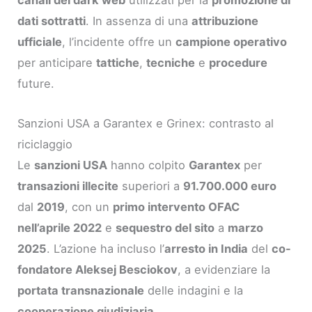
canali del dark web
utilizzati per la
promozione di
dati sottratti
. In assenza di una
attribuzione
ufficiale
, l’incidente offre un
campione operativo
per anticipare
tattiche
,
tecniche
e
procedure
future.
Sanzioni USA a Garantex e Grinex: contrasto al
riciclaggio
Le
sanzioni USA
hanno colpito
Garantex
per
transazioni illecite
superiori a
91.700.000 euro
dal
2019
, con un
primo intervento OFAC
nell’aprile 2022
e
sequestro del sito
a
marzo
2025
. L’azione ha incluso l’
arresto in India
del
co-
fondatore Aleksej Besciokov
, a evidenziare la
portata transnazionale
delle indagini e la
cooperazione giudiziaria
.