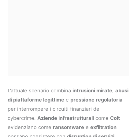
L’attuale scenario combina
intrusioni mirate
,
abusi
di piattaforme legittime
e
pressione regolatoria
per interrompere i circuiti finanziari del
cybercrime.
Aziende infrastrutturali
come
Colt
evidenziano come
ransomware
e
exfiltration
possano coesistere con
disruption di servizi