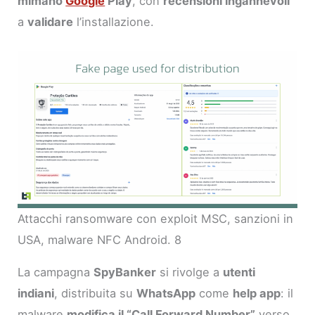
mimano
Google
Play
, con
recensioni ingannevoli
a
validare
l’installazione.
Attacchi ransomware con exploit MSC, sanzioni in
USA, malware NFC Android. 8
La campagna
SpyBanker
si rivolge a
utenti
indiani
, distribuita su
WhatsApp
come
help app
: il
malware
modifica il “Call Forward Number”
verso