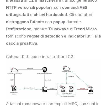
metadati
al
C2
e
maschera
il traffico generando
HTTP verso siti popolari
, con
comandi AES
crittografati
e
chiavi hardcoded
. Gli operatori
distraggono l’utente
con
popup
durante
l’
esfiltrazione
, mentre
Trustwave
e
Trend Micro
forniscono
regole di detection
e
indicatori
utili alla
caccia proattiva
.
Catena d’attacco e infrastruttura C2
Attacchi ransomware con exploit MSC, sanzioni in