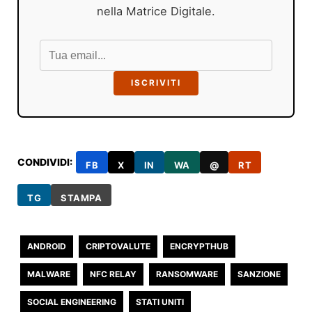
nella Matrice Digitale.
ISCRIVITI
CONDIVIDI:
FB
X
IN
WA
@
RT
TG
STAMPA
ANDROID
CRIPTOVALUTE
ENCRYPTHUB
MALWARE
NFC RELAY
RANSOMWARE
SANZIONE
SOCIAL ENGINEERING
STATI UNITI