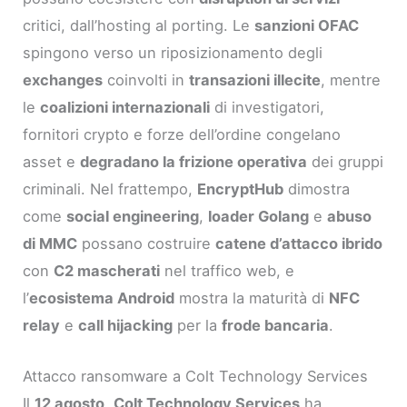
critici, dall’hosting al porting. Le
sanzioni OFAC
spingono verso un riposizionamento degli
exchanges
coinvolti in
transazioni illecite
, mentre
le
coalizioni internazionali
di investigatori,
fornitori crypto e forze dell’ordine congelano
asset e
degradano la frizione operativa
dei gruppi
criminali. Nel frattempo,
EncryptHub
dimostra
come
social engineering
,
loader Golang
e
abuso
di MMC
possano costruire
catene d’attacco ibrido
con
C2 mascherati
nel traffico web, e
l’
ecosistema Android
mostra la maturità di
NFC
relay
e
call hijacking
per la
frode bancaria
.
Attacco ransomware a Colt Technology Services
Il
12 agosto
,
Colt Technology Services
ha