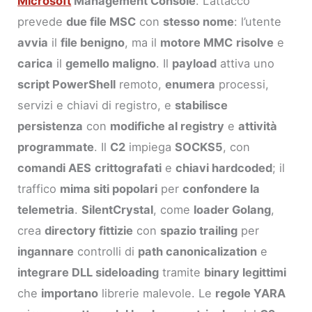
Microsoft
Management Console
. L’attacco
prevede
due file MSC
con
stesso nome
: l’utente
avvia
il
file benigno
, ma il
motore MMC
risolve
e
carica
il
gemello maligno
. Il
payload
attiva uno
script PowerShell
remoto,
enumera
processi,
servizi e chiavi di registro, e
stabilisce
persistenza
con
modifiche al registry
e
attività
programmate
. Il
C2
impiega
SOCKS5
, con
comandi AES
crittografati
e
chiavi hardcoded
; il
traffico
mima siti popolari
per
confondere la
telemetria
.
SilentCrystal
, come
loader Golang
,
crea
directory fittizie
con
spazio trailing
per
ingannare
controlli di
path canonicalization
e
integrare DLL sideloading
tramite
binary legittimi
che
importano
librerie malevole. Le
regole YARA