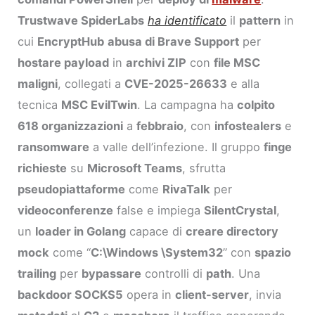
Trustwave SpiderLabs
ha identificato
il
pattern
in
cui
EncryptHub
abusa di Brave Support
per
hostare payload
in
archivi ZIP
con
file MSC
maligni
, collegati a
CVE-2025-26633
e alla
tecnica
MSC EvilTwin
. La campagna ha
colpito
618 organizzazioni
a
febbraio
, con
infostealers
e
ransomware
a valle dell’infezione. Il gruppo
finge
richieste
su
Microsoft Teams
, sfrutta
pseudopiattaforme
come
RivaTalk
per
videoconferenze
false e impiega
SilentCrystal
,
un
loader in Golang
capace di
creare directory
mock
come “
C:\Windows \System32
” con
spazio
trailing
per
bypassare
controlli di
path
. Una
backdoor SOCKS5
opera in
client-server
, invia