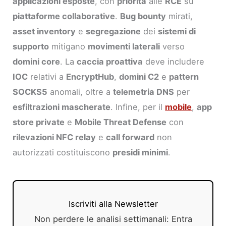
applicazioni esposte
, con
priorità
alle
RCE
su
piattaforme collaborative
.
Bug bounty
mirati,
asset inventory
e
segregazione
dei
sistemi di
supporto
mitigano
movimenti laterali
verso
domini core
. La
caccia proattiva
deve includere
IOC
relativi a
EncryptHub
,
domini C2
e
pattern
SOCKS5
anomali, oltre a
telemetria DNS
per
esfiltrazioni mascherate
. Infine, per il
mobile
,
app
store private
e
Mobile Threat Defense
con
rilevazioni NFC relay
e
call forward
non
autorizzati costituiscono
presidi minimi
.
Iscriviti alla Newsletter
Non perdere le analisi settimanali: Entra