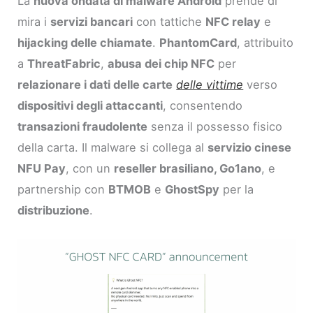
La
nuova ondata di malware Android
prende di
mira i
servizi bancari
con tattiche
NFC relay
e
hijacking delle chiamate
.
PhantomCard
, attribuito
a
ThreatFabric
,
abusa dei chip NFC
per
relazionare i dati delle carte
delle vittime
verso
dispositivi degli attaccanti
, consentendo
transazioni fraudolente
senza il possesso fisico
della carta. Il malware si collega al
servizio cinese
NFU Pay
, con un
reseller brasiliano, Go1ano
, e
partnership con
BTMOB
e
GhostSpy
per la
distribuzione
.