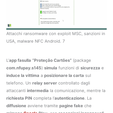
Attacchi ransomware con exploit MSC, sanzioni in
USA, malware NFC Android. 7
L’
app fasulla
“Proteção Cartões”
(package
com.nfupay.s145
)
simula
funzioni di
sicurezza
e
induce la vittima
a
posizionare la carta
sul
telefono. Un
relay server
controllato dagli
attaccanti
intermedia
la comunicazione, mentre la
richiesta PIN
completa l’
autenticazione
. La
diffusione
avviene tramite
pagine fake
che