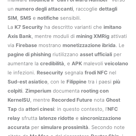
un
numero degli attaccanti
, raccoglie
dettagli
SIM
,
SMS
e
notifiche
sensibili.
La
K7 Security
ha descritto varianti che
imitano
Axis Bank
, mentre moduli di
mining XMRig
attivati
via
Firebase
mostrano
monetizzazione ibrida
. Le
pagine di phishing
riutilizzano
asset ufficiali
per
aumentare la
credibilità
, e
APK
malevoli
veicolano
le infezioni.
Resecurity
segnala
frodi NFC
nel
Sud-est asiatico
, con le
Filippine
tra i paesi
più
colpiti
.
Zimperium
documenta
rooting con
KernelSU
, mentre
Recorded Future
nota
Ghost
Tap
da
attori cinesi
: in questo contesto, l’
NFC
relay
sfrutta
latenze ridotte
e
sincronizzazione
accurata
per
simulare prossimità
. Secondo note