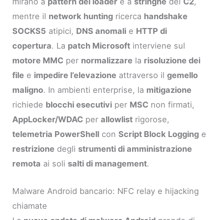
mirano a
pattern del loader
e a
stringhe
del
C2
,
mentre il
network hunting
ricerca
handshake
SOCKS5
atipici,
DNS anomali
e
HTTP di
copertura
. La
patch Microsoft
interviene sul
motore MMC
per
normalizzare
la
risoluzione dei
file
e
impedire l’elevazione
attraverso il
gemello
maligno
. In ambienti enterprise, la
mitigazione
richiede
blocchi esecutivi
per
MSC
non firmati,
AppLocker/WDAC
per
allowlist
rigorose,
telemetria PowerShell
con
Script Block Logging
e
restrizione
degli
strumenti di amministrazione
remota
ai soli
salti di management
.
Malware Android bancario: NFC relay e hijacking
chiamate