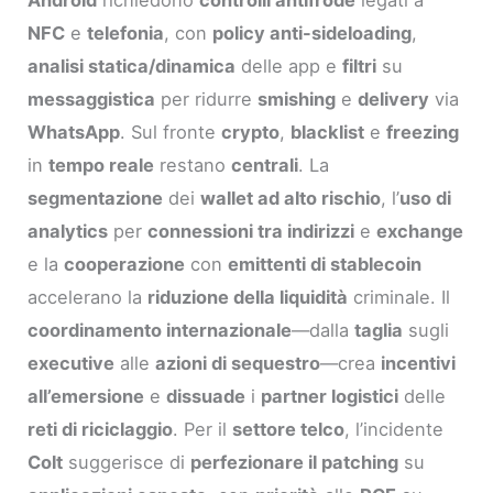
NFC
e
telefonia
, con
policy anti-sideloading
,
analisi statica/dinamica
delle app e
filtri
su
messaggistica
per ridurre
smishing
e
delivery
via
WhatsApp
. Sul fronte
crypto
,
blacklist
e
freezing
in
tempo reale
restano
centrali
. La
segmentazione
dei
wallet ad alto rischio
, l’
uso di
analytics
per
connessioni tra indirizzi
e
exchange
e la
cooperazione
con
emittenti di stablecoin
accelerano la
riduzione della liquidità
criminale. Il
coordinamento internazionale
—dalla
taglia
sugli
executive
alle
azioni di sequestro
—crea
incentivi
all’emersione
e
dissuade
i
partner logistici
delle
reti di riciclaggio
. Per il
settore telco
, l’incidente
Colt
suggerisce di
perfezionare il patching
su