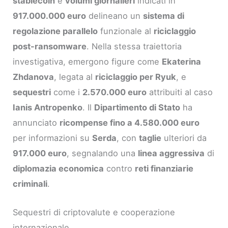
stablecoin
e
volumi giornalieri
indicati in
917.000.000 euro
delineano un
sistema di
regolazione parallelo
funzionale al
riciclaggio
post-ransomware
. Nella stessa traiettoria
investigativa, emergono figure come
Ekaterina
Zhdanova
, legata al
riciclaggio per Ryuk
, e
sequestri
come i
2.570.000 euro
attribuiti al caso
Ianis Antropenko
. Il
Dipartimento di Stato
ha
annunciato
ricompense fino a 4.580.000 euro
per informazioni su
Serda
, con
taglie
ulteriori da
917.000 euro
, segnalando una
linea aggressiva
di
diplomazia economica
contro
reti finanziarie
criminali
.
Sequestri di criptovalute e cooperazione
internazionale