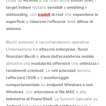
citate da
McAfee
e dal ricercatore
Dexter Shin
, i
target indiani
restano
sensibili
a
smishing
e
sideloading
, con
exploit
di root
che
espandono la
superficie
e
riducono l’efficacia
delle
difese di
sistema
.
Rischi sistemici e raccomandazioni operative
L’intersezione tra
attacchi enterprise
,
flussi
finanziari illeciti
e
abusi dell’ecosistema mobile
dimostra una
modularità offensiva
che
ottimizza i
rendimenti criminali
. Le
reti aziendali
devono
rafforzare l’EDR
e il
monitoraggio
comportamentale
su
endpoint Windows e non
Windows
, con
attenzione ai file MSC
e alla
telemetria di PowerShell
. Le funzioni bancarie su
Android
richiedono
controlli antifrode
legati a