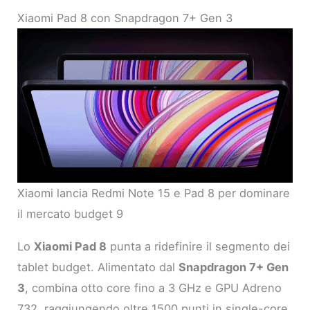
Xiaomi Pad 8 con Snapdragon 7+ Gen 3
Xiaomi lancia Redmi Note 15 e Pad 8 per dominare
il mercato budget 9
Lo
Xiaomi Pad 8
punta a ridefinire il segmento dei
tablet budget. Alimentato dal
Snapdragon 7+ Gen
3
, combina otto core fino a 3 GHz e GPU Adreno
732, raggiungendo oltre 1500 punti in single-core