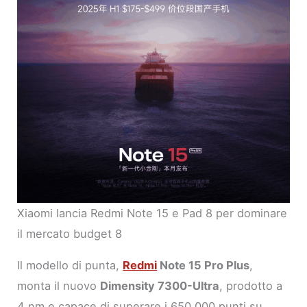
Xiaomi lancia Redmi Note 15 e Pad 8 per dominare
il mercato budget 8
Il modello di punta,
Redmi
Note 15 Pro Plus
,
monta il nuovo
Dimensity 7300-Ultra
, prodotto a
4 nm e capace di superare i 650.000 punti su