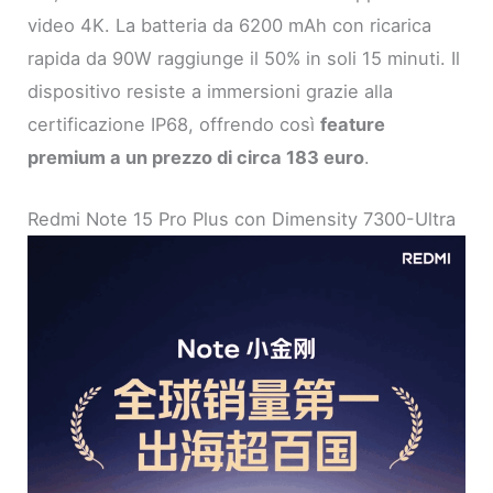
video 4K. La batteria da 6200 mAh con ricarica
rapida da 90W raggiunge il 50% in soli 15 minuti. Il
dispositivo resiste a immersioni grazie alla
certificazione IP68, offrendo così
feature
premium a un prezzo di circa 183 euro
.
Redmi Note 15 Pro Plus con Dimensity 7300-Ultra