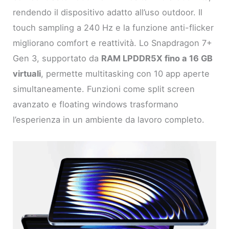
rendendo il dispositivo adatto all’uso outdoor. Il
touch sampling a 240 Hz e la funzione anti-flicker
migliorano comfort e reattività. Lo Snapdragon 7+
Gen 3, supportato da
RAM LPDDR5X fino a 16 GB
virtuali
, permette multitasking con 10 app aperte
simultaneamente. Funzioni come split screen
avanzato e floating windows trasformano
l’esperienza in un ambiente da lavoro completo.