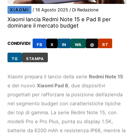
XIAOMI
/
16 Agosto 2025
/ Di
Redazione
Xiaomi lancia Redmi Note 15 e Pad 8 per
dominare il mercato budget
CONDIVIDI:
FB
X
IN
WA
@
RT
TG
STAMPA
Xiaomi prepara il lancio della serie
Redmi Note 15
e del nuovo
Xiaomi Pad 8
, due dispositivi
progettati per rafforzare la posizione dell’azienda
nel segmento budget con caratteristiche tipiche
dei top di gamma. La serie Redmi Note 15, con
modelli Pro e Pro Plus, punta su display 1.5K,
batterie da 6200 mAh e resistenza IP68, mentre la