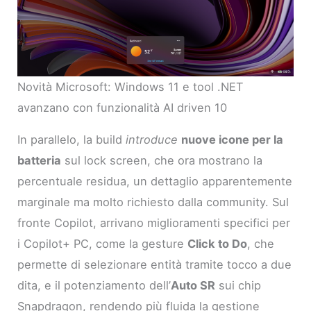
Novità Microsoft: Windows 11 e tool .NET
avanzano con funzionalità AI driven 10
In parallelo, la build
introduce
nuove icone per la
batteria
sul lock screen, che ora mostrano la
percentuale residua, un dettaglio apparentemente
marginale ma molto richiesto dalla community. Sul
fronte Copilot, arrivano miglioramenti specifici per
i Copilot+ PC, come la gesture
Click to Do
, che
permette di selezionare entità tramite tocco a due
dita, e il potenziamento dell’
Auto SR
sui chip
Snapdragon, rendendo più fluida la gestione