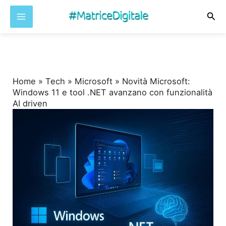
Cer
Vai
al
contenuto
Home
»
Tech
»
Microsoft
»
Novità Microsoft:
Windows 11 e tool .NET avanzano con funzionalità
AI driven