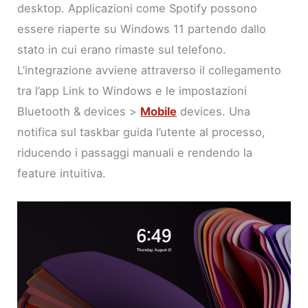
desktop. Applicazioni come Spotify possono
essere riaperte su Windows 11 partendo dallo
stato in cui erano rimaste sul telefono.
L’integrazione avviene attraverso il collegamento
tra l’app Link to Windows e le impostazioni
Bluetooth & devices >
Mobile
devices. Una
notifica sul taskbar guida l’utente al processo,
riducendo i passaggi manuali e rendendo la
feature intuitiva.