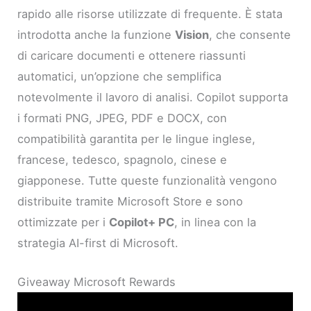
rapido alle risorse utilizzate di frequente. È stata
introdotta anche la funzione
Vision
, che consente
di caricare documenti e ottenere riassunti
automatici, un’opzione che semplifica
notevolmente il lavoro di analisi. Copilot supporta
i formati PNG, JPEG, PDF e DOCX, con
compatibilità garantita per le lingue inglese,
francese, tedesco, spagnolo, cinese e
giapponese. Tutte queste funzionalità vengono
distribuite tramite Microsoft Store e sono
ottimizzate per i
Copilot+ PC
, in linea con la
strategia AI-first di Microsoft.
Giveaway Microsoft Rewards