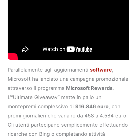
Parallelamente agli aggiornamenti
software
,
Microsoft ha lanciato una campagna promozionale
attraverso il programma
Microsoft Rewards
.
L’“Ultimate Giveaway” mette in palio un
montepremi complessivo di
916.846 euro
, con
premi giornalieri che variano da 458 a 4.584 euro.
Gli utenti partecipano semplicemente effettuando
ricerche con Bing o completando attività