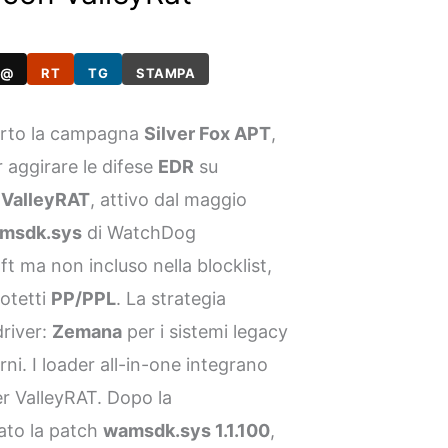
@
RT
TG
STAMPA
rto la campagna
Silver Fox APT
,
 aggirare le difese
EDR
su
e
ValleyRAT
, attivo dal maggio
msdk.sys
di WatchDog
t ma non incluso nella blocklist,
rotetti
PP/PPL
. La strategia
river:
Zemana
per i sistemi legacy
. I loader all-in-one integrano
er ValleyRAT. Dopo la
iato la patch
wamsdk.sys 1.1.100
,