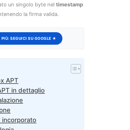
ato un singolo byte nel
timestamp
enendo la firma valida.
 PIÙ:
SEGUICI SU GOOGLE ★
Fox APT
PT in dettaglio
alazione
-one
 incorporato
ologia