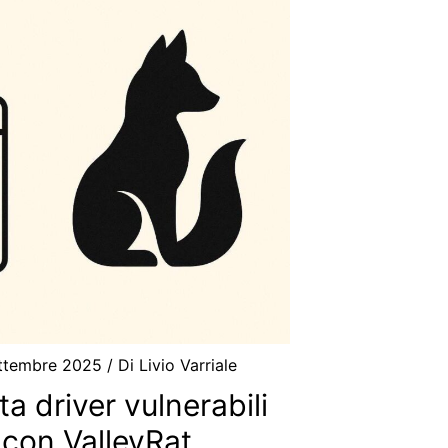
ettembre 2025
/ Di
Livio Varriale
ta driver vulnerabili
 con ValleyRat