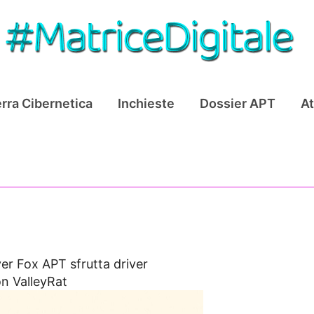
rra Cibernetica
Inchieste
Dossier APT
At
ver Fox APT sfrutta driver
on ValleyRat