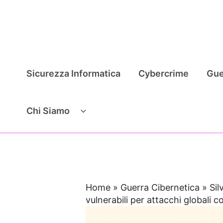
Vai
al
contenuto
Sicurezza Informatica
Cybercrime
Gue
Chi Siamo
Home
»
Guerra Cibernetica
»
Sil
vulnerabili per attacchi globali c