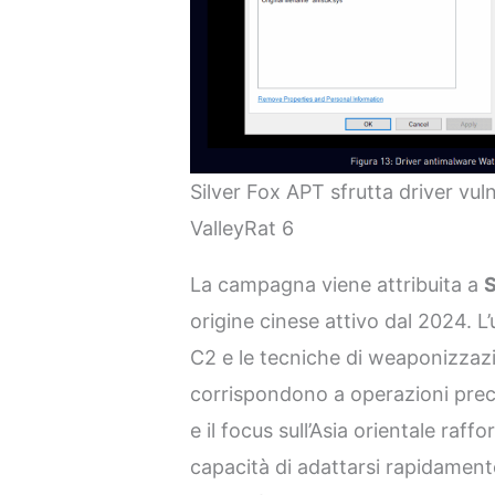
Silver Fox APT sfrutta driver vuln
ValleyRat 6
La campagna viene attribuita a
S
origine cinese attivo dal 2024. L’
C2 e le tecniche di weaponizzazi
corrispondono a operazioni prec
e il focus sull’Asia orientale raff
capacità di adattarsi rapidament