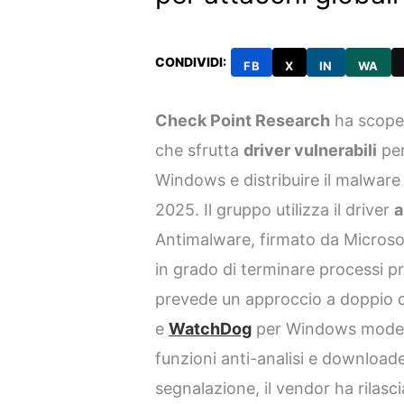
CONDIVIDI:
FB
X
IN
WA
Check Point Research
ha scope
che sfrutta
driver vulnerabili
per
Windows e distribuire il malwar
2025. Il gruppo utilizza il driver
a
Antimalware, firmato da Microsof
in grado di terminare processi p
prevede un approccio a doppio d
e
WatchDog
per Windows moderni
funzioni anti-analisi e download
segnalazione, il vendor ha rilasc