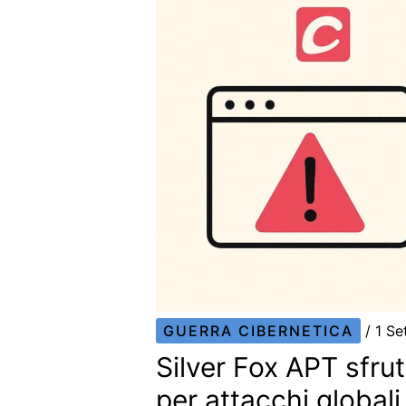
GUERRA CIBERNETICA
/
1 S
Silver Fox APT sfrut
per attacchi globali