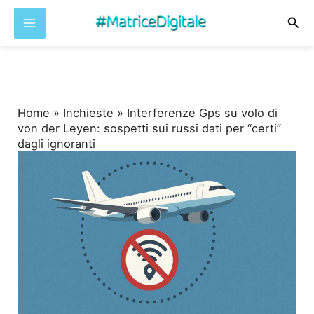
Cer
Vai
al
contenuto
Home
»
Inchieste
»
Interferenze Gps su volo di
von der Leyen: sospetti sui russi dati per “certi”
dagli ignoranti