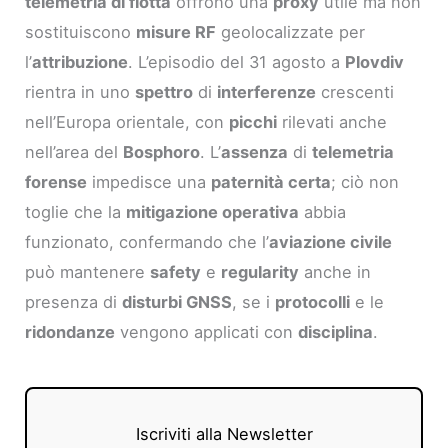
telemetria di flotta
offrono una
proxy
utile ma non
sostituiscono
misure RF
geolocalizzate per
l’
attribuzione
. L’episodio del 31 agosto a
Plovdiv
rientra in uno
spettro
di
interferenze
crescenti
nell’Europa orientale, con
picchi
rilevati anche
nell’area del
Bosphoro
. L’
assenza
di
telemetria
forense
impedisce una
paternità certa
; ciò non
toglie che la
mitigazione operativa
abbia
funzionato, confermando che l’
aviazione civile
può mantenere
safety
e
regularity
anche in
presenza di
disturbi GNSS
, se i
protocolli
e le
ridondanze
vengono applicati con
disciplina
.
Iscriviti alla Newsletter