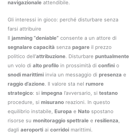
navigazionale
attendibile.
Gli interessi in gioco: perché disturbare senza
farsi attribuire
Il
jamming “deniable”
consente a un attore di
segnalare capacità
senza
pagare
il prezzo
politico dell’
attribuzione
. Disturbare
puntualmente
un volo di
alto profilo
in prossimità di
confini
o
snodi marittimi
invia un messaggio di
presenza
e
raggio d’azione
. Il valore sta nel
rumore
strategico
: si
impegna
l’avversario, si
testano
procedure, si
misurano
reazioni. In questo
equilibrio instabile,
Europa
e
Nato
spostano
risorse su
monitoraggio spettrale
e
resilienza
,
dagli
aeroporti
ai
corridoi
marittimi.