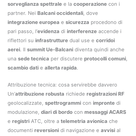
sorveglianza spettrale
e la
cooperazione
con i
partner. Nei
Balcani occidentali
, dove
integrazione europea
e
sicurezza
procedono di
pari passo, l’
evidenza
di
interferenze
accende i
riflettori su
infrastrutture
dual use e
corridoi
aerei
. Il
summit Ue-Balcani
diventa quindi anche
una
sede tecnica
per discutere
protocolli comuni
,
scambio dati
e
allerta rapida
.
Attribuzione tecnica: cosa servirebbe davvero
Un’
attribuzione robusta
richiede
registrazioni RF
geolocalizzate,
spettrogrammi
con
impronte
di
modulazione,
diari di bordo
con
messaggi ACARS
e
registri
ATC, oltre a
telemetria avionica
che
documenti
reversioni
di navigazione e
avvisi
al