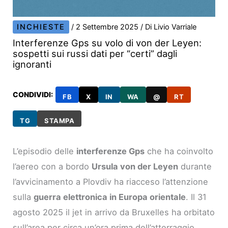
INCHIESTE
/
2 Settembre 2025
/ Di
Livio Varriale
Interferenze Gps su volo di von der Leyen:
sospetti sui russi dati per “certi” dagli
ignoranti
CONDIVIDI:
FB
X
IN
WA
@
RT
TG
STAMPA
L’episodio delle
interferenze Gps
che ha coinvolto
l’aereo con a bordo
Ursula von der Leyen
durante
l’avvicinamento a Plovdiv ha riacceso l’attenzione
sulla
guerra elettronica in Europa orientale
. Il 31
agosto 2025 il jet in arrivo da Bruxelles ha orbitato
sull’area per circa un’ora prima dell’atterraggio,