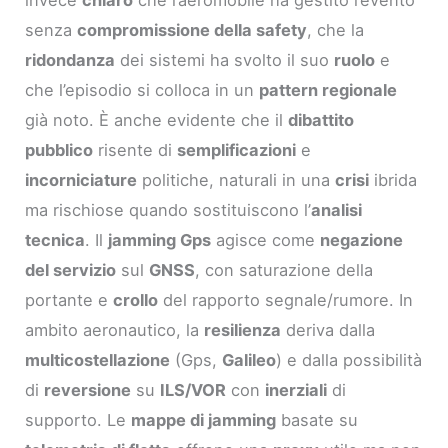
invece
chiaro
che l’aeromobile ha gestito l’evento
senza
compromissione della safety
, che la
ridondanza
dei sistemi ha svolto il suo
ruolo
e
che l’episodio si colloca in un
pattern regionale
già noto. È anche evidente che il
dibattito
pubblico
risente di
semplificazioni
e
incorniciature
politiche, naturali in una
crisi
ibrida
ma rischiose quando sostituiscono l’
analisi
tecnica
. Il
jamming Gps
agisce come
negazione
del servizio
sul
GNSS
, con saturazione della
portante e
crollo
del rapporto segnale/rumore. In
ambito aeronautico, la
resilienza
deriva dalla
multicostellazione
(Gps,
Galileo
) e dalla possibilità
di
reversione
su
ILS/VOR
con
inerziali
di
supporto. Le
mappe di jamming
basate su