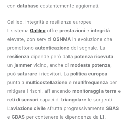
con
database
costantemente aggiornati.
Galileo, integrità e resilienza europea
Il sistema
Galileo
offre
prestazioni
e
integrità
elevate, con servizi
OSNMA
in evoluzione che
promettono
autenticazione
del segnale. La
resilienza
dipende però dalla
potenza ricevuta
:
un
jammer
vicino, anche di
modesta potenza
,
può
saturare
i ricevitori. La
politica europea
punta a
multicostellazione
e
multifrequenza
per
mitigare i rischi, affiancando
monitoraggi a terra
e
reti di sensori
capaci di
triangolare
le sorgenti.
L’
aviazione civile
sfrutta progressivamente
SBAS
e
GBAS
per contenere la dipendenza da
L1
.