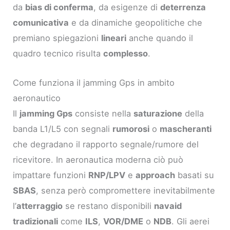
da
bias di conferma
, da esigenze di
deterrenza
comunicativa
e da dinamiche geopolitiche che
premiano spiegazioni
lineari
anche quando il
quadro tecnico risulta
complesso
.
Come funziona il jamming Gps in ambito
aeronautico
Il
jamming Gps
consiste nella
saturazione
della
banda L1/L5 con segnali
rumorosi
o
mascheranti
che degradano il rapporto segnale/rumore del
ricevitore. In aeronautica moderna ciò può
impattare funzioni
RNP/LPV
e
approach
basati su
SBAS
, senza però compromettere inevitabilmente
l’
atterraggio
se restano disponibili
navaid
tradizionali
come
ILS
,
VOR/DME
o
NDB
. Gli aerei