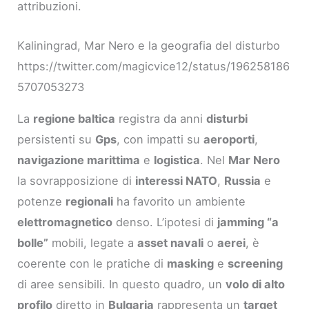
attribuzioni.
Kaliningrad, Mar Nero e la geografia del disturbo
https://twitter.com/magicvice12/status/196258186
5707053273
La
regione baltica
registra da anni
disturbi
persistenti su
Gps
, con impatti su
aeroporti
,
navigazione marittima
e
logistica
. Nel
Mar Nero
la sovrapposizione di
interessi NATO
,
Russia
e
potenze
regionali
ha favorito un ambiente
elettromagnetico
denso. L’ipotesi di
jamming “a
bolle”
mobili, legate a
asset navali
o
aerei
, è
coerente con le pratiche di
masking
e
screening
di aree sensibili. In questo quadro, un
volo di alto
profilo
diretto in
Bulgaria
rappresenta un
target