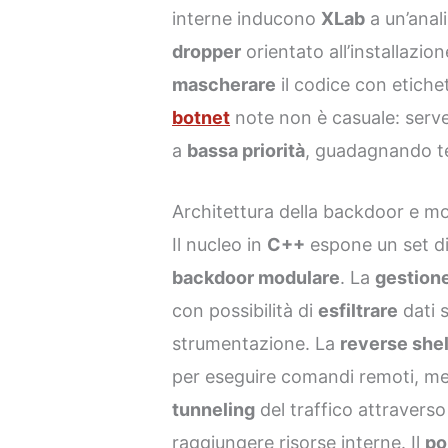
interne inducono
XLab
a un’anal
dropper
orientato all’installazio
mascherare
il codice con etichet
botnet
note non è casuale: serve 
a
bassa priorità
, guadagnando t
Architettura della backdoor e mo
Il nucleo in
C++
espone un set di 
backdoor modulare
. La
gestione
con possibilità di
esfiltrare
dati s
strumentazione. La
reverse shel
per eseguire comandi remoti, me
tunneling
del traffico attravers
raggiungere risorse interne. Il
po