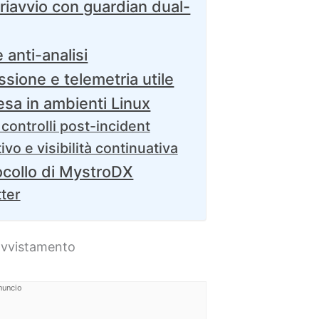
 riavvio con guardian dual-
 anti-analisi
ssione e telemetria utile
fesa in ambienti Linux
controlli post-incident
o e visibilità continuativa
ocollo di MystroDX
tter
avvistamento
nuncio