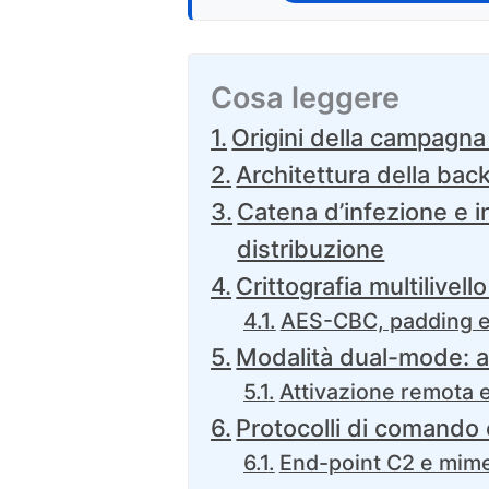
Cosa leggere
Origini della campagn
Architettura della bac
Catena d’infezione e in
distribuzione
Crittografia multilivel
AES-CBC, padding e 
Modalità dual-mode: a
Attivazione remota e
Protocolli di comando 
End-point C2 e mime