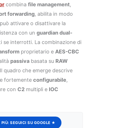
or
combina
file management
,
ort forwarding
, abilita in modo
 può attivare o disattivare la
sistenza con un
guardian dual-
 se interrotti. La combinazione di
ransform
proprietario e
AES-CBC
alità
passiva
basata su
RAW
. Il quadro che emerge descrive
e fortemente
configurabile
,
ure con
C2
multipli e
IOC
 PIÙ:
SEGUICI SU GOOGLE ★