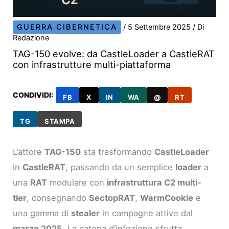
GUERRA CIBERNETICA
/
5 Settembre 2025
/ Di
Redazione
TAG-150 evolve: da CastleLoader a CastleRAT
con infrastrutture multi-piattaforma
CONDIVIDI:
FB
X
IN
WA
@
RT
TG
STAMPA
L’attore
TAG-150
sta trasformando
CastleLoader
in
CastleRAT
, passando da un semplice
loader
a
una
RAT
modulare con
infrastruttura C2 multi-
tier
, consegnando
SectopRAT
,
WarmCookie
e
una gamma di
stealer
in campagne attive dal
marzo 2025
. La catena d’infezione sfrutta