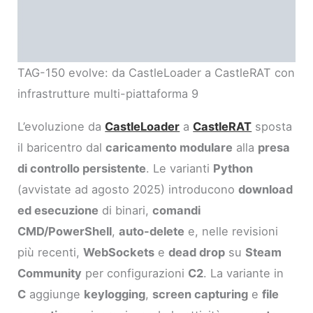
TAG-150 evolve: da CastleLoader a CastleRAT con
infrastrutture multi-piattaforma 9
L’evoluzione da
CastleLoader
a
CastleRAT
sposta
il baricentro dal
caricamento modulare
alla
presa
di controllo persistente
. Le varianti
Python
(avvistate ad agosto 2025) introducono
download
ed esecuzione
di binari,
comandi
CMD/PowerShell
,
auto-delete
e, nelle revisioni
più recenti,
WebSockets
e
dead drop
su
Steam
Community
per configurazioni
C2
. La variante in
C
aggiunge
keylogging
,
screen capturing
e
file