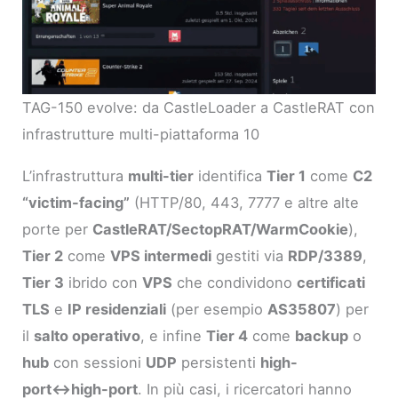
TAG-150 evolve: da CastleLoader a CastleRAT con
infrastrutture multi-piattaforma 10
L’infrastruttura
multi-tier
identifica
Tier 1
come
C2
“victim-facing”
(HTTP/80, 443, 7777 e altre alte
porte per
CastleRAT/SectopRAT/WarmCookie
),
Tier 2
come
VPS intermedi
gestiti via
RDP/3389
,
Tier 3
ibrido con
VPS
che condividono
certificati
TLS
e
IP residenziali
(per esempio
AS35807
) per
il
salto operativo
, e infine
Tier 4
come
backup
o
hub
con sessioni
UDP
persistenti
high-
port↔high-port
. In più casi, i ricercatori hanno