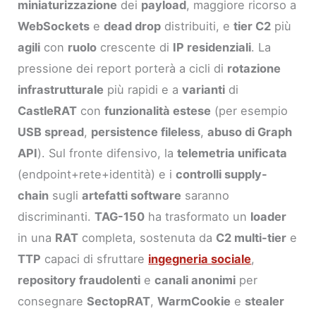
miniaturizzazione
dei
payload
, maggiore ricorso a
WebSockets
e
dead drop
distribuiti, e
tier C2
più
agili
con
ruolo
crescente di
IP residenziali
. La
pressione dei report porterà a cicli di
rotazione
infrastrutturale
più rapidi e a
varianti
di
CastleRAT
con
funzionalità estese
(per esempio
USB spread
,
persistence fileless
,
abuso di Graph
API
). Sul fronte difensivo, la
telemetria unificata
(endpoint+rete+identità) e i
controlli supply-
chain
sugli
artefatti software
saranno
discriminanti.
TAG-150
ha trasformato un
loader
in una
RAT
completa, sostenuta da
C2 multi-tier
e
TTP
capaci di sfruttare
ingegneria sociale
,
repository fraudolenti
e
canali anonimi
per
consegnare
SectopRAT
,
WarmCookie
e
stealer