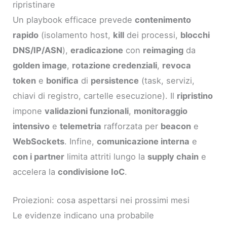
ripristinare
Un playbook efficace prevede
contenimento
rapido
(isolamento host,
kill
dei processi,
blocchi
DNS/IP/ASN
),
eradicazione
con
reimaging
da
golden image
,
rotazione credenziali
,
revoca
token
e
bonifica
di
persistence
(task, servizi,
chiavi di registro, cartelle esecuzione). Il
ripristino
impone
validazioni funzionali
,
monitoraggio
intensivo
e
telemetria
rafforzata per
beacon
e
WebSockets
. Infine,
comunicazione interna
e
con i partner
limita attriti lungo la
supply chain
e
accelera la
condivisione IoC
.
Proiezioni: cosa aspettarsi nei prossimi mesi
Le evidenze indicano una probabile