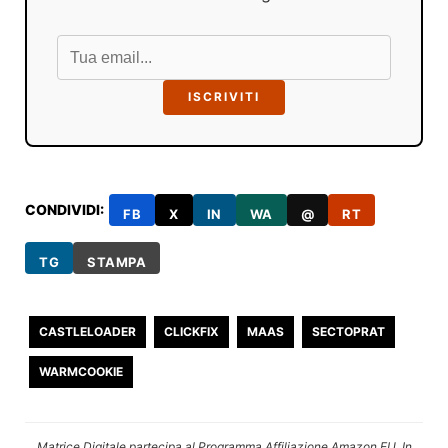
ISCRIVITI
CONDIVIDI:
FB
X
IN
WA
@
RT
TG
STAMPA
CASTLELOADER
CLICKFIX
MAAS
SECTOPRAT
WARMCOOKIE
Matrice Digitale partecipa al Programma Affiliazione Amazon EU. In