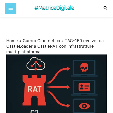
Cer
Vai
al
contenuto
Home
»
Guerra Cibernetica
»
TAG-150 evolve: da
CastleLoader a CastleRAT con infrastrutture
multi-piattaforma