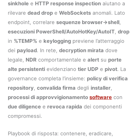
sinkhole
e
HTTP response inspection
aiutano a
rilevare
dead drop
e
WebSockets
anomali. Lato
endpoint, correlare
sequenze browser→shell
,
esecuzioni PowerShell/AutoHotKey/AutoIT
,
drop
in
%TEMP%
e
keylogging
previene l’atterraggio
dei
payload
. In rete,
decryption mirata
dove
legale,
NDR
comportamentale e
alert
su
porte
alte persistenti
evidenziano
tier UDP
e
pivot
. La
governance completa l’insieme:
policy di verifica
repository
,
convalida firma
degli
installer
,
processi di approvvigionamento
software
con
due diligence
e
revoca rapida
dei componenti
compromessi.
Playbook di risposta: contenere, eradicare,