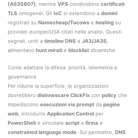
(AS35807)
, mentre
VPS
condividono
certificati
TLS
omogenei. Gli
IoC
si estendono a
domini
registrati su
Namecheap/Tucows
e
hosting
su
provider europei/USA citati nelle analisi. Questi
segnali, uniti a
timeline DNS
e
JA3/JA3S
,
alimentano
hunt mirati
e
blocklist
dinamiche.
Come adattare la difesa: priorità, telemetria e
governance
Per ridurre la superficie, le organizzazioni
dovrebbero
disinnescare ClickFix
con
policy
che
impediscono
esecuzioni via prompt
da
pagine
web
, introdurre
Application Control
per
PowerShell
e vincolare
script
a
firma
e
constrained language mode
. Sul perimetro,
DNS