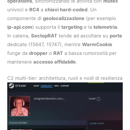
operations
, sincronizzando le attività con
mutex
univoci e
RC4
a
chiavi hard-coded
. Un
componente di
geolocalizzazione
(per esempio
ip-api.com
) supporta il
targeting
e la
telemetria
.
In catena,
SectopRAT
tende ad ascoltare su
porte
dedicate (15647, 15747), mentre
WarmCookie
funge da
dropper
o
RAT
a bassa rumorosità per
mantenere
accesso affidabile
.
C2 multi-tier: architettura, ruoli e nodi di resilienza