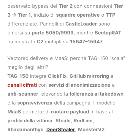
osservato bypass del
Tier 2
con connessioni
Tier
3 → Tier 1
, indizio di
squadre operative
o
TTP
differenziate. Pannelli di
CastleLoader
sono
emersi su
porte 5050/9999
, mentre
SectopRAT
ha mostrato
C2
multipli su
15647–15947
.
Vectored delivery e MaaS: perché TAG-150 “scala”
meglio degli altri?
TAG-150
integra
ClickFix
,
GitHub mirroring
e
canali cifrati
con
servizi di anonimizzazione
e
anti-scanner
, elevando la
tolleranza ai takedown
e la
sopravvivenza
della campagna. Il modello
MaaS
permette di
ruotare payload
in base al
profilo della vittima
:
Stealc
,
RedLine
,
Rhadamanthys
,
DeerStealer
,
MonsterV2
,