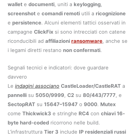
wallet
e
documenti
, uniti a
keylogging
,
screenshot
e
comandi remoti
utili a
ricognizione
e
persistence
. Alcuni elementi tattici osservati in
campagne
ClickFix
si sono intrecciati con catene
riconducibili ad
affiliazioni
ransomware
, anche se
i legami diretti restano
non confermati
.
Segnali tecnici e indicatori: dove guardare
davvero
Le
indagini associano
CastleLoader/CastleRAT
a
pannelli
su
5050/9999
,
C2
su
80/443/7777
, e
SectopRAT
su
15647–15947
o
9000
.
Mutex
come
Thickwick3
e stringhe
RC4
con
chiavi 16-
byte hard-coded
ricorrono nelle build.
L’infrastruttura
Tier 3
include
IP residenziali russi