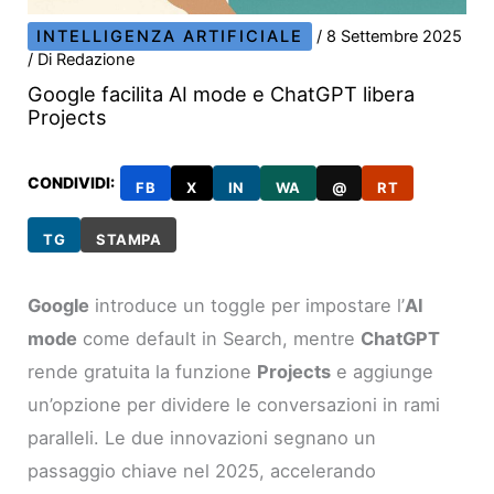
INTELLIGENZA ARTIFICIALE
/
8 Settembre 2025
/ Di
Redazione
Google facilita AI mode e ChatGPT libera
Projects
CONDIVIDI:
FB
X
IN
WA
@
RT
TG
STAMPA
Google
introduce un toggle per impostare l’
AI
mode
come default in Search, mentre
ChatGPT
rende gratuita la funzione
Projects
e aggiunge
un’opzione per dividere le conversazioni in rami
paralleli. Le due innovazioni segnano un
passaggio chiave nel 2025, accelerando