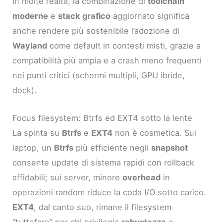
In molte realtà, la combinazione di
toolchain
moderne
e
stack grafico
aggiornato significa
anche rendere più sostenibile l’adozione di
Wayland
come default in contesti misti, grazie a
compatibilità più ampia e a crash meno frequenti
nei punti critici (schermi multipli, GPU ibride,
dock).
Focus filesystem: Btrfs ed EXT4 sotto la lente
La spinta su
Btrfs
e
EXT4
non è cosmetica. Sui
laptop, un
Btrfs
più efficiente negli
snapshot
consente update di sistema rapidi con rollback
affidabili; sui server, minore
overhead
in
operazioni random riduce la coda I/O sotto carico.
EXT4
, dal canto suo, rimane il filesystem