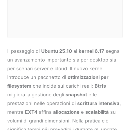
Il passaggio di
Ubuntu 25.10
al
kernel 6.17
segna
un avanzamento importante sia per desktop sia
per scenari server e cloud. Il nuovo kernel
introduce un pacchetto di
ottimizzazioni per
filesystem
che incide sui carichi reali:
Btrfs
migliora la gestione degli
snapshot
e le
prestazioni nelle operazioni di
scrittura intensiva
,
mentre
EXT4
affina
allocazione
e
scalabilità
su
volumi di grandi dimensioni. Nella pratica ciò
significa tempi più prevedibili durante gli update