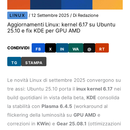
LINUX
/
12 Settembre 2025
/ Di
Redazione
Aggiornamenti Linux: kernel 6.17 su Ubuntu
25.10 e fix KDE per GPU AMD
CONDIVIDI:
FB
X
IN
WA
@
RT
TG
STAMPA
Le novità Linux di settembre 2025 convergono su
tre assi: Ubuntu 25.10 porta il
inux kernel 6.17
nei
build quotidiani in vista della beta,
KDE
consolida
la stabilità con
Plasma 6.4.5
(workaround al
flickering della luminosità su
GPU AMD
e
correzioni in
KWin
) e
Gear 25.08.1
(ottimizzazioni