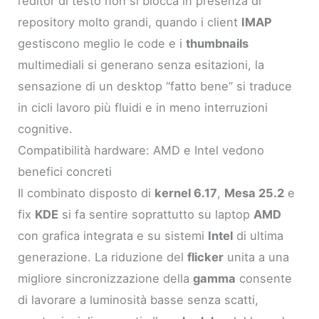
l’editor di testo non si blocca in presenza di
repository molto grandi, quando i client
IMAP
gestiscono meglio le code e i
thumbnails
multimediali si generano senza esitazioni, la
sensazione di un desktop “fatto bene” si traduce
in cicli lavoro più fluidi e in meno interruzioni
cognitive.
Compatibilità hardware: AMD e Intel vedono
benefici concreti
Il combinato disposto di
kernel 6.17
,
Mesa 25.2
e
fix
KDE
si fa sentire soprattutto su laptop
AMD
con grafica integrata e su sistemi
Intel
di ultima
generazione. La riduzione del
flicker
unita a una
migliore sincronizzazione della
gamma
consente
di lavorare a luminosità basse senza scatti,