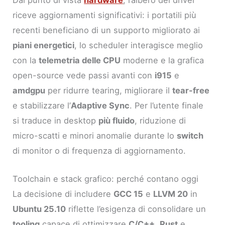
Dal punto di vista
hardware
, l’albero dei driver
riceve aggiornamenti significativi: i portatili più
recenti beneficiano di un supporto migliorato ai
piani energetici
, lo scheduler interagisce meglio
con la
telemetria delle CPU
moderne e la grafica
open-source vede passi avanti con
i915
e
amdgpu
per ridurre tearing, migliorare il
tear-free
e stabilizzare l’
Adaptive Sync
. Per l’utente finale
si traduce in desktop
più fluido
, riduzione di
micro-scatti e minori anomalie durante lo
switch
di monitor o di frequenza di aggiornamento.
Toolchain e stack grafico: perché contano oggi
La decisione di includere
GCC 15
e
LLVM 20
in
Ubuntu 25.10
riflette l’esigenza di consolidare un
tooling
capace di ottimizzare
C/C++
,
Rust
e