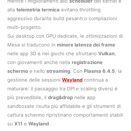
mentre i miglioramenti allo
scheduler
del kernel e
alla
telemetria termica
evitano throttling
aggressivo durante build pesanti o compilazioni
multi-progetto.
Sui desktop con GPU dedicate, le ottimizzazioni di
Mesa si traducono in
minore latenza dei frame
nelle app 3D e nei giochi che sfruttano
Vulkan
,
con giovamenti anche nella
registrazione
schermo
e nello
streaming
. Con
Plasma 6.4.5
, la
gestione delle sessioni
Wayland
continua a
maturare: il passaggio tra DPI e scaling diversi è
più prevedibile, il
drag&drop
nelle app
sandboxate risulta più affidabile e gli strumenti di
cattura schermo ripristinano comportamenti stabili
su
X11
e
Wayland
.