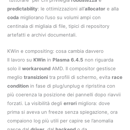
“tuttofare” per chi privilegia
robustezza
e
predictability
: le ottimizzazioni all’
allocator
e alla
coda
migliorano l’uso su volumi ampi con
centinaia di migliaia di file, tipici di repository
artefatti e archivi documentali.
KWin e compositing: cosa cambia davvero
Il lavoro su
KWin
in
Plasma 6.4.5
non riguarda
solo il
workaround
AMD. Il compositor gestisce
meglio
transizioni
tra profili di schermo, evita
race
condition
in fase di plug/unplug e ripristina con
più coerenza la posizione dei pannelli dopo riavvii
forzati. La visibilità degli
errori
migliora: dove
prima si aveva un freeze senza spiegazione, ora
compaiono log più utili per capire se l’anomalia
nasce dal
driver
, dal
backend
o da