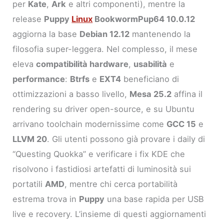
per
Kate
,
Ark
e altri componenti), mentre la
release
Puppy
Linux
BookwormPup64 10.0.12
aggiorna la base
Debian 12.12
mantenendo la
filosofia super-leggera. Nel complesso, il mese
eleva
compatibilità hardware
,
usabilità
e
performance
:
Btrfs
e
EXT4
beneficiano di
ottimizzazioni a basso livello,
Mesa 25.2
affina il
rendering su driver open-source, e su Ubuntu
arrivano toolchain modernissime come
GCC 15
e
LLVM 20
. Gli utenti possono già provare i daily di
“Questing Quokka” e verificare i fix KDE che
risolvono i fastidiosi artefatti di luminosità sui
portatili
AMD
, mentre chi cerca portabilità
estrema trova in
Puppy
una base rapida per USB
live e recovery. L’insieme di questi aggiornamenti