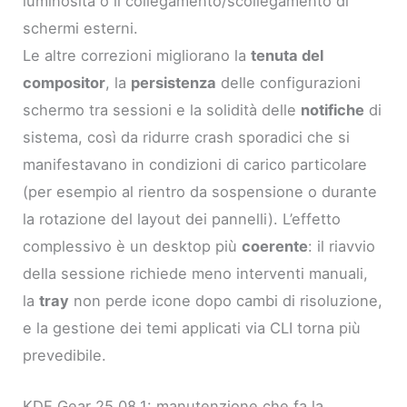
luminosità o il collegamento/scollegamento di
schermi esterni.
Le altre correzioni migliorano la
tenuta del
compositor
, la
persistenza
delle configurazioni
schermo tra sessioni e la solidità delle
notifiche
di
sistema, così da ridurre crash sporadici che si
manifestavano in condizioni di carico particolare
(per esempio al rientro da sospensione o durante
la rotazione del layout dei pannelli). L’effetto
complessivo è un desktop più
coerente
: il riavvio
della sessione richiede meno interventi manuali,
la
tray
non perde icone dopo cambi di risoluzione,
e la gestione dei temi applicati via CLI torna più
prevedibile.
KDE Gear 25.08.1: manutenzione che fa la