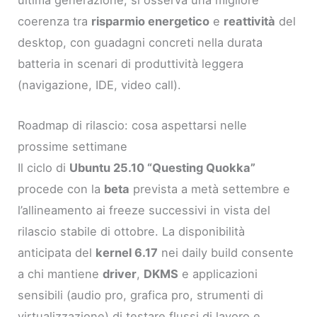
ultima generazione, si osserva una migliore
coerenza tra
risparmio energetico
e
reattività
del
desktop, con guadagni concreti nella durata
batteria in scenari di produttività leggera
(navigazione, IDE, video call).
Roadmap di rilascio: cosa aspettarsi nelle
prossime settimane
Il ciclo di
Ubuntu 25.10 “Questing Quokka”
procede con la
beta
prevista a metà settembre e
l’allineamento ai freeze successivi in vista del
rilascio stabile di ottobre. La disponibilità
anticipata del
kernel 6.17
nei daily build consente
a chi mantiene
driver
,
DKMS
e applicazioni
sensibili (audio pro, grafica pro, strumenti di
virtualizzazione) di testare flussi di lavoro e