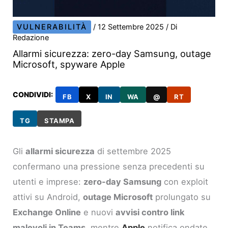
VULNERABILITÀ
/
12 Settembre 2025
/ Di
Redazione
Allarmi sicurezza: zero-day Samsung, outage
Microsoft, spyware Apple
CONDIVIDI:
FB
X
IN
WA
@
RT
TG
STAMPA
Gli
allarmi sicurezza
di settembre 2025
confermano una pressione senza precedenti su
utenti e imprese:
zero-day Samsung
con exploit
attivi su Android,
outage Microsoft
prolungato su
Exchange Online
e nuovi
avvisi contro link
malevoli in Teams
, mentre
Apple
notifica ondate