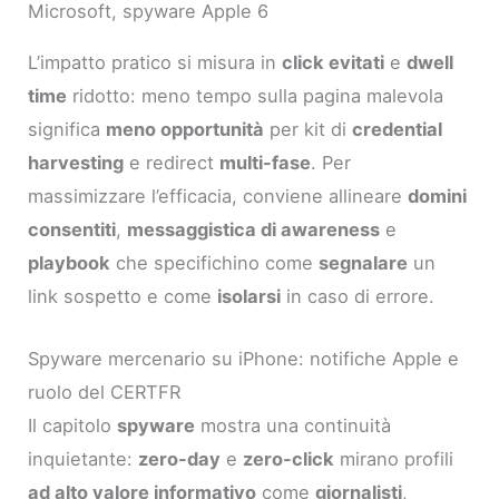
Microsoft, spyware Apple 6
L’impatto pratico si misura in
click evitati
e
dwell
time
ridotto: meno tempo sulla pagina malevola
significa
meno opportunità
per kit di
credential
harvesting
e redirect
multi-fase
. Per
massimizzare l’efficacia, conviene allineare
domini
consentiti
,
messaggistica di awareness
e
playbook
che specifichino come
segnalare
un
link sospetto e come
isolarsi
in caso di errore.
Spyware mercenario su iPhone: notifiche Apple e
ruolo del CERTFR
Il capitolo
spyware
mostra una continuità
inquietante:
zero-day
e
zero-click
mirano profili
ad alto valore informativo
come
giornalisti
,