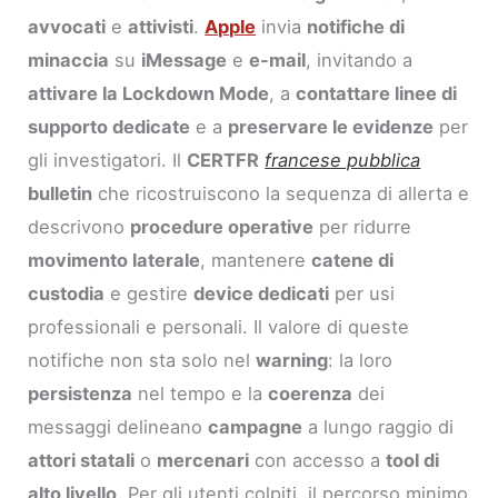
avvocati
e
attivisti
.
Apple
invia
notifiche di
minaccia
su
iMessage
e
e-mail
, invitando a
attivare la Lockdown Mode
, a
contattare linee di
supporto dedicate
e a
preservare le evidenze
per
gli investigatori. Il
CERTFR
francese pubblica
bulletin
che ricostruiscono la sequenza di allerta e
descrivono
procedure operative
per ridurre
movimento laterale
, mantenere
catene di
custodia
e gestire
device dedicati
per usi
professionali e personali. Il valore di queste
notifiche non sta solo nel
warning
: la loro
persistenza
nel tempo e la
coerenza
dei
messaggi delineano
campagne
a lungo raggio di
attori statali
o
mercenari
con accesso a
tool di
alto livello
. Per gli utenti colpiti, il percorso minimo