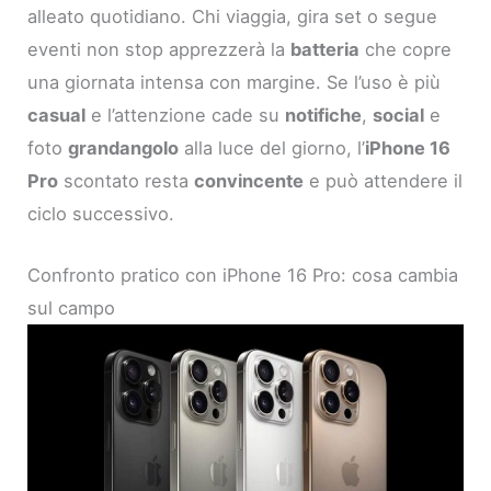
alleato quotidiano. Chi viaggia, gira set o segue
eventi non stop apprezzerà la
batteria
che copre
una giornata intensa con margine. Se l’uso è più
casual
e l’attenzione cade su
notifiche
,
social
e
foto
grandangolo
alla luce del giorno, l’
iPhone 16
Pro
scontato resta
convincente
e può attendere il
ciclo successivo.
Confronto pratico con iPhone 16 Pro: cosa cambia
sul campo