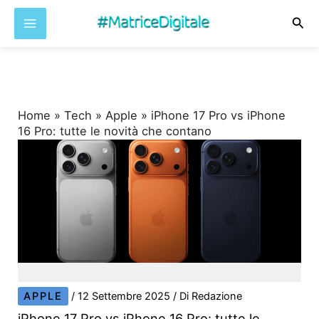
Cer
Vai
al
contenuto
Home
»
Tech
»
Apple
»
iPhone 17 Pro vs iPhone
16 Pro: tutte le novità che contano
APPLE
/
12 Settembre 2025
/ Di
Redazione
iPhone 17 Pro vs iPhone 16 Pro: tutte le