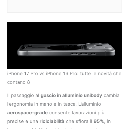
iPhone 17 Pro vs iPhone 16 Pro: tutte le novità che
contano 8
Il passaggio al
guscio in alluminio unibody
cambia
l’ergonomia in mano e in tasca. L’alluminio
aerospace-grade
consente lavorazioni più
precise e una
riciclabilità
che sfiora il
95%
, in