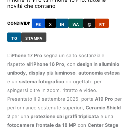
novità che contano
CONDIVIDI:
FB
X
IN
WA
@
RT
TG
STAMPA
L’
iPhone 17 Pro
segna un salto sostanziale
rispetto all’
iPhone 16 Pro
, con
design in alluminio
unibody
,
display più luminoso
,
autonomia estesa
e un
sistema fotografico
riprogettato per
spingersi oltre in zoom, ritratto e video.
Presentato il 9 settembre 2025, porta
A19 Pro
per
performance sostenute superiori,
Ceramic Shield
2
per una
protezione dai graffi triplicata
e una
fotocamera frontale da 18 MP
con
Center Stage