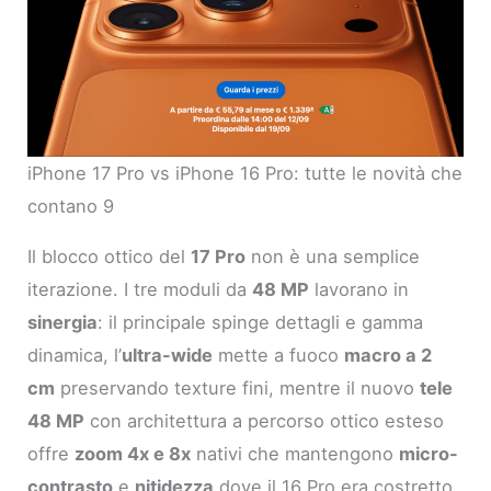
iPhone 17 Pro vs iPhone 16 Pro: tutte le novità che
contano 9
Il blocco ottico del
17 Pro
non è una semplice
iterazione. I tre moduli da
48 MP
lavorano in
sinergia
: il principale spinge dettagli e gamma
dinamica, l’
ultra-wide
mette a fuoco
macro a 2
cm
preservando texture fini, mentre il nuovo
tele
48 MP
con architettura a percorso ottico esteso
offre
zoom 4x e 8x
nativi che mantengono
micro-
contrasto
e
nitidezza
dove il 16 Pro era costretto