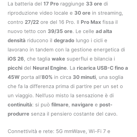
La batteria del
17 Pro
raggiunge
33 ore
di
riproduzione video locale e
30 ore
in streaming,
contro
27/22
ore del 16 Pro. Il
Pro Max
fissa il
nuovo tetto con
39/35 ore
. Le celle
ad alta
densità
riducono il
degrado
lungo i cicli e
lavorano in tandem con la gestione energetica di
iOS 26
, che taglia
wake
superflui e bilancia i
picchi
del
Neural Engine
. La
ricarica USB-C fino a
45W
porta all’
80%
in circa
30 minuti
, una soglia
che fa la differenza prima di partire per un set o
un viaggio. Nell’uso misto la sensazione è di
continuità
: si può
filmare
,
navigare
e
post-
produrre
senza il pensiero costante del cavo.
Connettività e rete: 5G mmWave, Wi-Fi 7 e