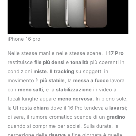
iPhone 16 pro
Nelle stesse mani e nelle stesse scene, il
17 Pro
restituisce
file più densi
e
tonalità
più coerenti in
condizioni
miste
. Il
tracking
su soggetti in
movimento è
più stabile
, la
messa a fuoco
lavora
con
meno salti
, e la
stabilizzazione
in video a
focali lunghe appare
meno nervosa
. In pieno sole,
la
UI
resta
chiara
dove il 16 Pro tendeva a
lavarsi
;
di sera, il rumore cromatico scende di un
gradino
quando si comprime per social. Sulla durata, la
percezione della
riserva
a fine giornata è quella