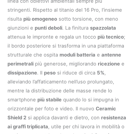
linea con obiettivi ambientali sempre più
stringenti. Rispetto al titanio del 16 Pro, l’insieme
risulta
più omogeneo
sotto torsione, con meno
giunzioni e
punti deboli
. La finitura
spazzolata
attenua le impronte e regala un tocco
più tecnico
;
il bordo posteriore si trasforma in una piattaforma
strutturale che ospita
moduli batteria
e
antenne
perimetrali
più generose, migliorando
ricezione
e
dissipazione
. Il
peso
si riduce di circa
5%
,
alleviando l’affaticamento nell’uso prolungato,
mentre la distribuzione delle masse rende lo
smartphone
più stabile
quando lo si impugna in
orizzontale per foto e video. Il nuovo
Ceramic
Shield 2
si applica davanti e dietro, con
resistenza
ai graffi triplicata
, utile per chi lavora in mobilità o