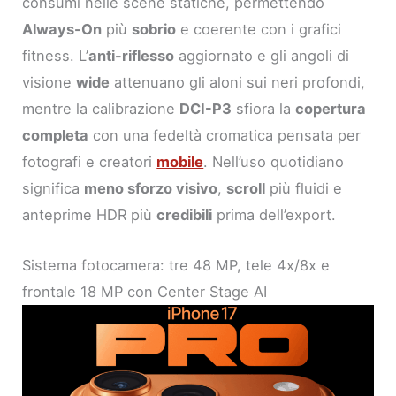
consumi nelle scene statiche, permettendo
Always-On
più
sobrio
e coerente con i grafici
fitness. L’
anti-riflesso
aggiornato e gli angoli di
visione
wide
attenuano gli aloni sui neri profondi,
mentre la calibrazione
DCI-P3
sfiora la
copertura
completa
con una fedeltà cromatica pensata per
fotografi e creatori
mobile
. Nell’uso quotidiano
significa
meno sforzo visivo
,
scroll
più fluidi e
anteprime HDR più
credibili
prima dell’export.
Sistema fotocamera: tre 48 MP, tele 4x/8x e
frontale 18 MP con Center Stage AI