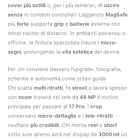
cover più sottili
o, per i più temerari, di
uscire
senza
in contesti controllati. L’aggancio
MagSafe
più
forte
supporta
grip
e
batterie
esterne con
minor rischio di distacco. In ambienti polverosi o
officine, la finitura spazzolata riduce i
micro-
segni
, prolungando la
vita estetica
del device.
Per chi conviene davvero l’upgrade: fotografia,
schermo e autonomia come criteri guida
Chi scatta
molti ritratti
, fa
street
o lavora spesso
con
zoom
troverà nel tele da
48 MP
il motivo
principale per passare al
17 Pro
: i
crop
conservano
micro-dettaglio
e i
tele-ritratti
risultano
più credibili
. Chi monta
reel
o
short
sotto sole diretto avrà nel display da
3000 nit
un