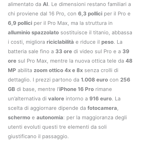
alimentato da
AI
. Le dimensioni restano familiari a
chi proviene dal 16 Pro, con
6,3 pollici
per il Pro e
6,9 pollici
per il Pro Max, ma la struttura in
alluminio spazzolato
sostituisce il titanio, abbassa
i costi, migliora
riciclabilità
e riduce il
peso
. La
batteria sale fino a
33 ore
di video sul Pro e a
39
ore
sul Pro Max, mentre la nuova ottica tele da
48
MP
abilita
zoom ottico 4x e 8x
senza crolli di
dettaglio. I prezzi partono da
1.008 euro
con
256
GB
di base, mentre l’
iPhone 16 Pro
rimane
un’alternativa di
valore
intorno a
916 euro
. La
scelta di aggiornare dipende da
fotocamera
,
schermo
e
autonomia
: per la maggioranza degli
utenti evoluti questi tre elementi da soli
giustificano il passaggio.