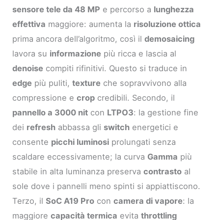
sensore tele da 48 MP
e percorso a
lunghezza
effettiva
maggiore: aumenta la
risoluzione ottica
prima ancora dell’algoritmo, così il
demosaicing
lavora su
informazione
più ricca e lascia al
denoise
compiti rifinitivi. Questo si traduce in
edge
più puliti,
texture
che sopravvivono alla
compressione e
crop
credibili. Secondo, il
pannello a 3000 nit
con
LTPO3
: la gestione fine
dei
refresh
abbassa gli
switch
energetici e
consente
picchi luminosi
prolungati senza
scaldare eccessivamente; la curva
Gamma
più
stabile in alta luminanza preserva
contrasto
al
sole dove i pannelli meno spinti si appiattiscono.
Terzo, il
SoC A19 Pro
con
camera di vapore
: la
maggiore
capacità termica
evita
throttling