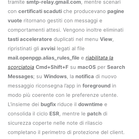
tramite
smtp-relay.gmail.com
, mentre scenari
con
certificati scaduti
che producevano
pagine
vuote
ritornano gestiti con messaggi e
comportamenti attesi. Vengono inoltre eliminati
tasti acceleratore
duplicati nel menu
View
,
ripristinati gli
avvisi
legati al file
mail.openpgp.alias_rules_file
e
riabilitata la
scorciatoia
Cmd+Shift+F
su
macOS
per
Search
Messages
; su
Windows
, la
notifica
di nuovo
messaggio riconsegna l’app in
foreground
in
modo più coerente con le preferenze utente.
L’insieme dei
bugfix
riduce il
downtime
e
consolida il ciclo
ESR
, mentre le
patch
di
sicurezza coperte nelle note di rilascio
completano il perimetro di protezione del client.