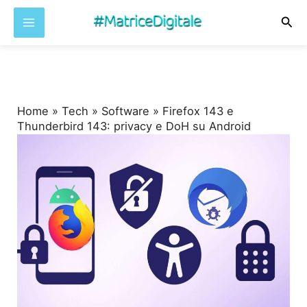
Cer
Vai
al
contenuto
Home
»
Tech
»
Software
»
Firefox 143 e
Thunderbird 143: privacy e DoH su Android