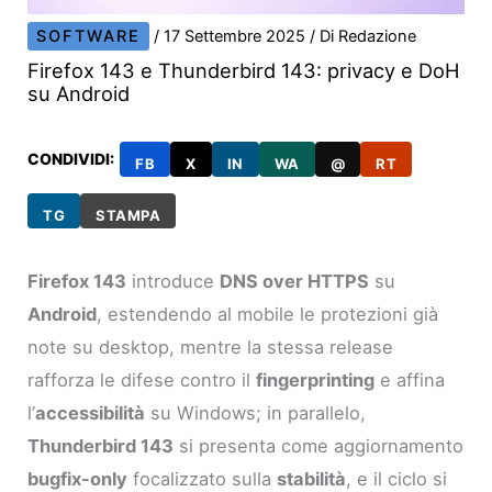
SOFTWARE
/
17 Settembre 2025
/ Di
Redazione
Firefox 143 e Thunderbird 143: privacy e DoH
su Android
CONDIVIDI:
FB
X
IN
WA
@
RT
TG
STAMPA
Firefox 143
introduce
DNS over HTTPS
su
Android
, estendendo al mobile le protezioni già
note su desktop, mentre la stessa release
rafforza le difese contro il
fingerprinting
e affina
l’
accessibilità
su Windows; in parallelo,
Thunderbird 143
si presenta come aggiornamento
bugfix-only
focalizzato sulla
stabilità
, e il ciclo si