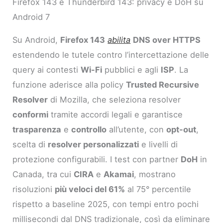
Firefox 143 e Thunderbird 143: privacy e DoH su
Android 7
Su Android,
Firefox 143
abilita
DNS over HTTPS
estendendo le tutele contro l’intercettazione delle
query ai contesti
Wi-Fi
pubblici e agli
ISP
. La
funzione aderisce alla policy
Trusted Recursive
Resolver
di Mozilla, che seleziona resolver
conformi
tramite accordi legali e garantisce
trasparenza
e
controllo
all’utente, con
opt-out
,
scelta di
resolver personalizzati
e livelli di
protezione configurabili. I test con partner
DoH
in
Canada, tra cui
CIRA
e
Akamai
, mostrano
risoluzioni
più veloci del 61%
al 75° percentile
rispetto a baseline 2025, con tempi entro pochi
millisecondi dal DNS tradizionale, così da eliminare