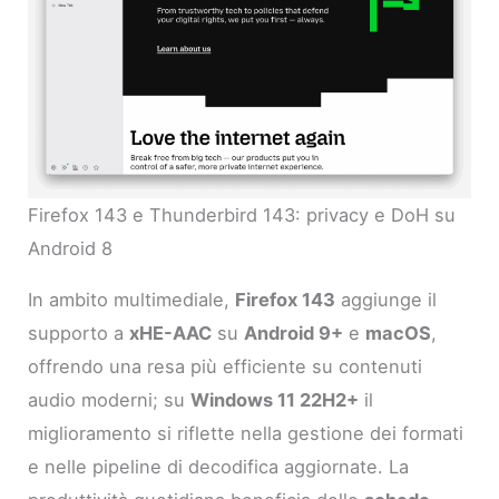
Firefox 143 e Thunderbird 143: privacy e DoH su
Android 8
In ambito multimediale,
Firefox 143
aggiunge il
supporto a
xHE-AAC
su
Android 9+
e
macOS
,
offrendo una resa più efficiente su contenuti
audio moderni; su
Windows 11 22H2+
il
miglioramento si riflette nella gestione dei formati
e nelle pipeline di decodifica aggiornate. La