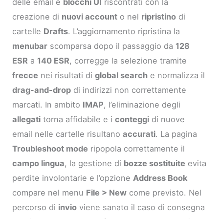
delle email e
blocchi UI
riscontrati con la
creazione di
nuovi account
o nel
ripristino
di
cartelle
Drafts
. L’aggiornamento ripristina la
menubar
scomparsa dopo il passaggio da
128
ESR
a
140 ESR
, corregge la selezione tramite
frecce
nei risultati di
global search
e normalizza il
drag-and-drop
di indirizzi non correttamente
marcati. In ambito
IMAP
, l’eliminazione degli
allegati
torna affidabile e i
conteggi
di nuove
email nelle cartelle risultano
accurati
. La pagina
Troubleshoot mode
ripopola correttamente il
campo lingua
, la gestione di
bozze sostituite
evita
perdite involontarie e l’opzione
Address Book
compare nel menu
File > New
come previsto. Nel
percorso di
invio
viene sanato il caso di consegna