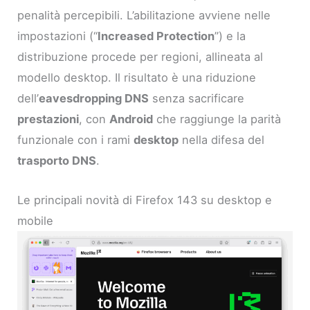
penalità percepibili. L’abilitazione avviene nelle
impostazioni (“
Increased Protection
”) e la
distribuzione procede per regioni, allineata al
modello desktop. Il risultato è una riduzione
dell’
eavesdropping DNS
senza sacrificare
prestazioni
, con
Android
che raggiunge la parità
funzionale con i rami
desktop
nella difesa del
trasporto DNS
.
Le principali novità di Firefox 143 su desktop e
mobile