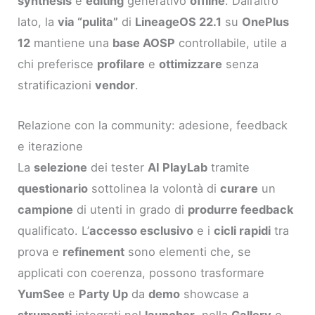
synthesis
e
editing
generativo
offline
. Dall’altro
lato, la
via “pulita”
di
LineageOS 22.1
su
OnePlus
12
mantiene una
base AOSP
controllabile, utile a
chi preferisce
profilare
e
ottimizzare
senza
stratificazioni
vendor
.
Relazione con la community: adesione, feedback
e iterazione
La
selezione
dei tester
AI PlayLab
tramite
questionario
sottolinea la volontà di
curare
un
campione
di utenti in grado di
produrre feedback
qualificato. L’
accesso esclusivo
e i
cicli rapidi
tra
prova e
refinement
sono elementi che, se
applicati con coerenza, possono trasformare
YumSee
e
Party Up
da
demo
showcase a
strumenti
integrati nel
launcher
, nella
Gallery
o