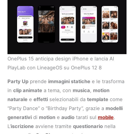
OnePlus 15 anticipa design iPhone e lancia AI
PlayLab con LineageOS su OnePlus 12 8
Party Up
prende
immagini statiche
e le trasforma
in
clip animate
a tema, con
musica
,
motion
naturale
e
effetti
selezionabili da
template
come
“Party Dance” o “Birthday Party”, grazie a
modelli
generativi
di
motion
e
audio
tarati sul
mobile
.
L’
iscrizione
avviene tramite
questionario
nella