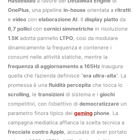
Hasselblad
a favore del
DetailMax Engine
di
OnePlus
, una pipeline
in-house
orientata a
ritratti
e
video
con
elaborazione AI
. Il
display piatto
da
6,7 pollici
con
cornici simmetriche
in risoluzione
1.5K
adotta pannello
LTPO
, così da modulare
dinamicamente la frequenza e contenere i
consumi nelle attività statiche, mentre la
frequenza di aggiornamento a 165Hz
inaugura
quella che l’azienda definisce “
era ultra-alta
”. La
promessa è una
fluidità percepita
che tocca lo
scrolling
, le
transizioni
di sistema e i
giochi
competitivi, con l’obiettivo di
democratizzare
un
parametro finora tipico dei
gaming
phone
. La
campagna mediatica affianca la scelta tecnica a
frecciate contro Apple
, accusata di aver portato