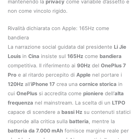
mantenendo la
privacy
come variabile d’assetto e
non come vincolo rigido.
Rivalità dichiarata con Apple: 165Hz come
bandiera
La narrazione social guidata dal presidente
Li Jie
Louis
in
Cina
insiste sul
165Hz
come
bandiera
competitiva. Il riferimento ai
90Hz
del
OnePlus 7
Pro
e al ritardo percepito di
Apple
nel portare i
120Hz
all’
iPhone 17
crea una
cornice storica
in
cui
OnePlus
si accredita come
pioniere
dell’
alta
frequenza
nel mainstream. La scelta di un
LTPO
capace di scendere a
bassi Hz
su contenuti statici
risponde alla critica sulla
batteria
, mentre la
batteria da 7.000 mAh
fornisce margine reale per