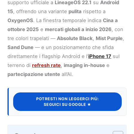
supporto ufficiale a
LineageOS 22.1
su
Android
15
, offrendo una variante
pulita
rispetto a
OxygenOS
. La finestra temporale indica
Cina a
ottobre 2025
e
mercati globali a inizio 2026
, con
tre colori trapelati —
Absolute Black
,
Mist Purple
,
Sand Dune
— e un posizionamento che sfida
direttamente i flagship Android e l’
iPhone 17
sul
terreno di
refresh rate
,
imaging in-house
e
partecipazione utente
all’AI.
POTRESTI NON LEGGERCI PIÙ:
SEGUICI SU GOOGLE ★