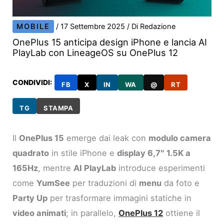
MOBILE
/
17 Settembre 2025
/ Di
Redazione
OnePlus 15 anticipa design iPhone e lancia AI
PlayLab con LineageOS su OnePlus 12
CONDIVIDI:
FB
X
IN
WA
@
RT
TG
STAMPA
Il
OnePlus 15
emerge dai leak con
modulo camera
quadrato
in stile iPhone e
display 6,7″ 1.5K a
165Hz
, mentre
AI PlayLab
introduce esperimenti
come
YumSee
per traduzioni di
menu
da foto e
Party Up
per trasformare immagini statiche in
video animati
; in parallelo,
OnePlus 12
ottiene il