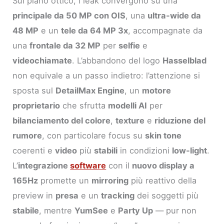
Sul piano ottico, i leak convergono su una
principale da 50 MP con OIS
, una
ultra-wide da
48 MP
e un
tele da 64 MP 3x
, accompagnate da
una
frontale da 32 MP
per
selfie
e
videochiamate
. L’abbandono del logo
Hasselblad
non equivale a un passo indietro: l’attenzione si
sposta sul
DetailMax Engine
, un
motore
proprietario
che sfrutta
modelli AI
per
bilanciamento del colore
,
texture
e
riduzione del
rumore
, con particolare focus su
skin tone
coerenti e
video
più
stabili
in condizioni
low-light
.
L’
integrazione
software
con il
nuovo display a
165Hz
promette un
mirroring
più reattivo della
preview in
presa
e un
tracking
dei soggetti più
stabile
, mentre
YumSee
e
Party Up
— pur non