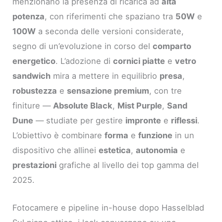
menzionano la presenza di ricarica ad
alta
potenza
, con riferimenti che spaziano tra
50W
e
100W
a seconda delle versioni considerate,
segno di un’evoluzione in corso del
comparto
energetico
. L’adozione di
cornici piatte
e
vetro
sandwich
mira a mettere in equilibrio
presa
,
robustezza
e
sensazione premium
, con tre
finiture —
Absolute Black
,
Mist Purple
,
Sand
Dune
— studiate per gestire
impronte
e
riflessi
.
L’obiettivo è combinare
forma
e
funzione
in un
dispositivo che allinei
estetica
,
autonomia
e
prestazioni
grafiche al livello dei top gamma del
2025.
Fotocamere e pipeline in-house dopo Hasselblad