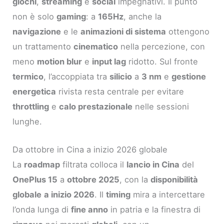
giochi
,
streaming
e
social
impegnativi. Il punto
non è solo
gaming
: a
165Hz
, anche la
navigazione
e le
animazioni di sistema
ottengono
un trattamento
cinematico
nella percezione, con
meno
motion blur
e
input lag
ridotto. Sul fronte
termico
, l’accoppiata tra
silicio
a
3 nm
e
gestione
energetica
rivista resta centrale per evitare
throttling
e
calo prestazionale
nelle sessioni
lunghe.
Da ottobre in Cina a inizio 2026 globale
La
roadmap
filtrata colloca il
lancio in Cina
del
OnePlus 15
a
ottobre 2025
, con la
disponibilità
globale
a inizio 2026
. Il
timing
mira a intercettare
l’onda lunga di
fine anno
in patria e la finestra di