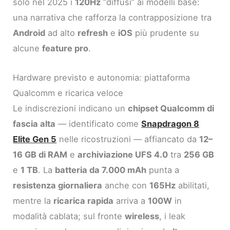
solo nel 2025 i
120Hz
“diffusi” ai modelli base:
una narrativa che rafforza la contrapposizione tra
Android
ad alto
refresh
e
iOS
più prudente su
alcune
feature pro
.
Hardware previsto e autonomia: piattaforma
Qualcomm e ricarica veloce
Le indiscrezioni indicano un
chipset Qualcomm di
fascia alta
— identificato come
Snapdragon 8
Elite Gen 5
nelle ricostruzioni — affiancato da
12–
16 GB di RAM
e
archiviazione UFS 4.0
tra
256 GB
e
1 TB
. La
batteria da 7.000 mAh
punta a
resistenza giornaliera
anche con
165Hz
abilitati,
mentre la
ricarica rapida
arriva a
100W
in
modalità cablata; sul fronte
wireless
, i leak