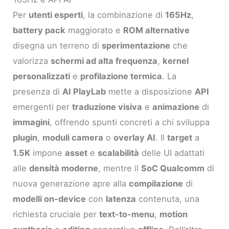
Per
utenti esperti
, la combinazione di
165Hz
,
battery pack
maggiorato e
ROM alternative
disegna un terreno di
sperimentazione
che
valorizza
schermi ad alta frequenza
,
kernel
personalizzati
e
profilazione termica
. La
presenza di
AI PlayLab
mette a disposizione
API
emergenti per
traduzione visiva
e
animazione
di
immagini
, offrendo spunti concreti a chi sviluppa
plugin
,
moduli camera
o
overlay AI
. Il
target
a
1.5K
impone
asset
e
scalabilità
delle UI adattati
alle
densità moderne
, mentre il
SoC Qualcomm
di
nuova generazione apre alla
compilazione
di
modelli on-device
con
latenza
contenuta, una
richiesta cruciale per
text-to-menu
,
motion