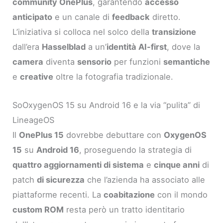
community OnePlus
, garantendo
accesso
anticipato
e un canale di
feedback
diretto.
L’iniziativa si colloca nel solco della
transizione
dall’era
Hasselblad
a un’
identità AI-first
, dove la
camera
diventa
sensorio
per funzioni
semantiche
e
creative
oltre la fotografia tradizionale.
SoOxygenOS 15 su Android 16 e la via “pulita” di
LineageOS
Il
OnePlus 15
dovrebbe debuttare con
OxygenOS
15
su
Android 16
, proseguendo la strategia di
quattro aggiornamenti di sistema
e
cinque anni
di
patch
di sicurezza
che l’azienda ha associato alle
piattaforme recenti. La
coabitazione
con il mondo
custom ROM
resta però un tratto identitario