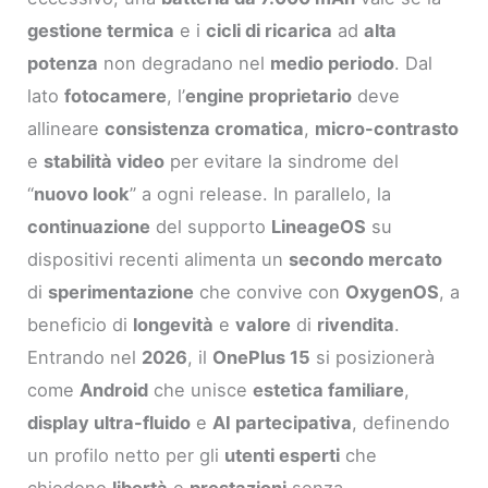
gestione termica
e i
cicli di ricarica
ad
alta
potenza
non degradano nel
medio periodo
. Dal
lato
fotocamere
, l’
engine proprietario
deve
allineare
consistenza cromatica
,
micro-contrasto
e
stabilità video
per evitare la sindrome del
“
nuovo look
” a ogni release. In parallelo, la
continuazione
del supporto
LineageOS
su
dispositivi recenti alimenta un
secondo mercato
di
sperimentazione
che convive con
OxygenOS
, a
beneficio di
longevità
e
valore
di
rivendita
.
Entrando nel
2026
, il
OnePlus 15
si posizionerà
come
Android
che unisce
estetica familiare
,
display ultra-fluido
e
AI partecipativa
, definendo
un profilo netto per gli
utenti esperti
che
chiedono
libertà
e
prestazioni
senza