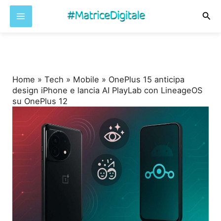
Cer
Vai
al
contenuto
Home
»
Tech
»
Mobile
»
OnePlus 15 anticipa
design iPhone e lancia AI PlayLab con LineageOS
su OnePlus 12