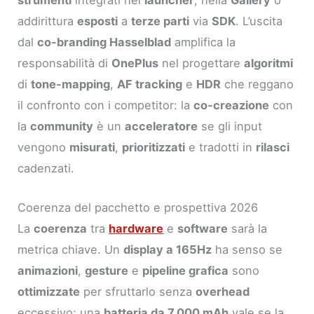
addirittura
esposti
a
terze parti
via
SDK
. L’uscita
dal
co-branding Hasselblad
amplifica la
responsabilità di
OnePlus
nel progettare
algoritmi
di
tone-mapping
,
AF tracking
e
HDR
che reggano
il confronto con i competitor: la
co-creazione
con
la
community
è un
acceleratore
se gli input
vengono
misurati
,
prioritizzati
e tradotti in
rilasci
cadenzati.
Coerenza del pacchetto e prospettiva 2026
La
coerenza
tra
hardware
e
software
sarà la
metrica chiave. Un
display a 165Hz
ha senso se
animazioni
,
gesture
e
pipeline grafica
sono
ottimizzate
per sfruttarlo senza
overhead
eccessivo; una
batteria da 7.000 mAh
vale se la