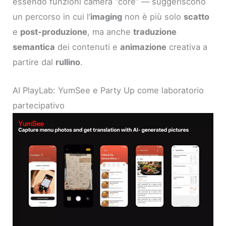
essendo funzioni camera “core” — suggeriscono
un percorso in cui l’
imaging
non è più solo
scatto
e
post-produzione
, ma anche
traduzione
semantica
dei contenuti e
animazione
creativa a
partire dal
rullino
.
AI PlayLab: YumSee e Party Up come laboratorio
partecipativo