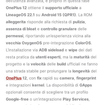
dell’utenza avanzata, e proprio in questa fase
OnePlus 12
ottiene il
supporto ufficiale
a
LineageOS 22.1
su
Android 15 (QPR1)
. La ROM
alleggerita
risponde alla richiesta di
pulizia
,
assenza di bloat
e
controllo granulare
delle
permessi
, riportando un’esperienza vicina alla
vecchia OxygenOS
pre-integrazione
ColorOS
.
L’installazione via
ADB sideload
e
wipe
dei dati
resta pratica da
utenti esperti
, ma la
maturità
del
progetto e la
velocità
delle
build
ufficiali ne fanno
una strada stabile per prolungare la
longevità
del
OnePlus
12
, con
fix
rapidi su
camera
,
fingerprint
e integrazioni
kernel
. La disponibilità di
GApps
opzionali consente di scegliere tra un profilo
Google-free
o un’integrazione
Play Services
,