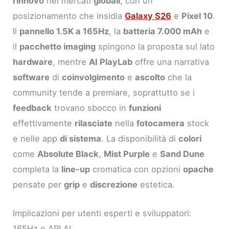
rinnovo
nei mercati
globali
, con un
posizionamento che insidia
Galaxy S26
e
Pixel 10
.
Il
pannello 1.5K a 165Hz
, la
batteria 7.000 mAh
e
il
pacchetto imaging
spingono la proposta sul lato
hardware
, mentre
AI PlayLab
offre una narrativa
software
di
coinvolgimento
e
ascolto
che la
community tende a premiare, soprattutto se i
feedback
trovano sbocco in
funzioni
effettivamente
rilasciate
nella
fotocamera
stock
e nelle app
di sistema
. La disponibilità di
colori
come
Absolute Black
,
Mist Purple
e
Sand Dune
completa la
line-up
cromatica con opzioni
opache
pensate per
grip
e
discrezione
estetica.
Implicazioni per utenti esperti e sviluppatori:
165Hz e API AI