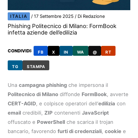
ITALIA
/
17 Settembre 2025
/ Di
Redazione
Phishing Politecnico di Milano: FormBook
infetta aziende dell’edilizia
CONDIVIDI:
FB
X
IN
WA
@
RT
TG
STAMPA
Una
campagna phishing
che impersona il
Politecnico di Milano
diffonde
FormBook
, avverte
CERT-AGID
, e colpisce operatori dell’
edilizia
con
email
credibili,
ZIP
contenenti
JavaScript
offuscato e
PowerShell
che scarica il trojan
bancario, favorendo
furti di credenziali
,
cookie
e