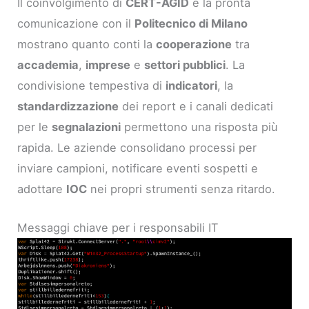
Il coinvolgimento di
CERT-AGID
e la pronta
comunicazione con il
Politecnico di Milano
mostrano quanto conti la
cooperazione
tra
accademia
,
imprese
e
settori pubblici
. La
condivisione tempestiva di
indicatori
, la
standardizzazione
dei report e i canali dedicati
per le
segnalazioni
permettono una risposta più
rapida. Le aziende consolidano processi per
inviare campioni, notificare eventi sospetti e
adottare
IOC
nei propri strumenti senza ritardo.
Messaggi chiave per i responsabili IT