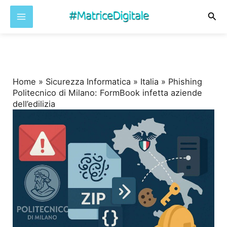
Cer
Vai
al
contenuto
Home
»
Sicurezza Informatica
»
Italia
»
Phishing
Politecnico di Milano: FormBook infetta aziende
dell’edilizia