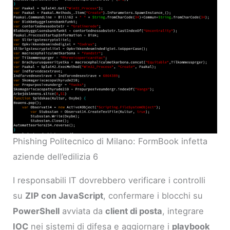
Phishing Politecnico di Milano: FormBook infetta
aziende dell’edilizia 6
I responsabili IT dovrebbero verificare i controlli
su
ZIP con JavaScript
, confermare i blocchi su
PowerShell
avviata da
client di posta
, integrare
IOC
nei sistemi di difesa e aggiornare i
playbook