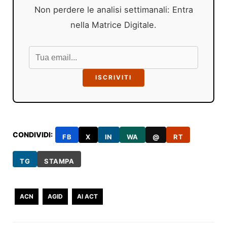
Non perdere le analisi settimanali: Entra
nella Matrice Digitale.
ISCRIVITI
CONDIVIDI:
FB
X
IN
WA
@
RT
TG
STAMPA
ACN
AGID
AI ACT