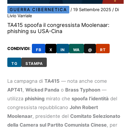
GUERRA CIBERNETICA
/
19 Settembre 2025
/ Di
Livio Varriale
TA415 spoofa il congressista Moolenaar:
phishing su USA-Cina
CONDIVIDI:
FB
X
IN
WA
@
RT
TG
STAMPA
La campagna di
TA415
— nota anche come
APT41
,
Wicked Panda
o
Brass Typhoon
—
utilizza
phishing
mirato che
spoofa l’identità
del
congressista repubblicano
John Robert
Moolenaar
, presidente del
Comitato Selezionato
della Camera sul Partito Comunista Cinese
, per