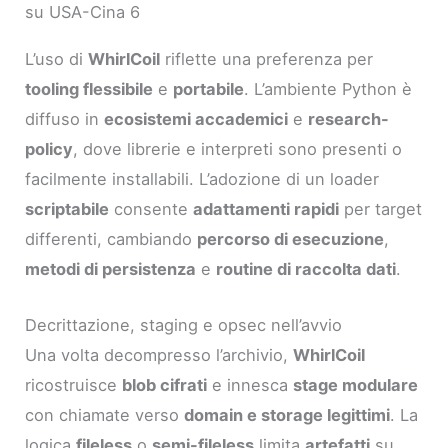
su USA-Cina 6
L’uso di
WhirlCoil
riflette una preferenza per
tooling flessibile
e
portabile
. L’ambiente Python è
diffuso in
ecosistemi accademici
e
research-
policy
, dove librerie e interpreti sono presenti o
facilmente installabili. L’adozione di un loader
scriptabile
consente
adattamenti rapidi
per target
differenti, cambiando
percorso di esecuzione
,
metodi di persistenza
e
routine di raccolta dati
.
Decrittazione, staging e opsec nell’avvio
Una volta decompresso l’archivio,
WhirlCoil
ricostruisce
blob cifrati
e innesca
stage modulare
con chiamate verso
domain e storage legittimi
. La
logica
fileless
o
semi-fileless
limita
artefatti
su