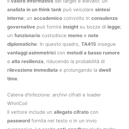
Il
valore informativo
dei target è elevato: un
analista in un think tank
può veicolare
sintesi
interne
; un
accademico
coinvolto in
consulenze
governative
può fornire
insight
su bozze di
legge
;
un
funzionario
custodisce
memo
e
note
diplomatiche
. In questo quadro,
TA415
insegue
vantaggi asimmetrici
con
metodi a basso rumore
e
alta resilienza
, riducendo la probabilità di
rilevazione immediata
e prolungando la
dwell
time
.
Catena d’infezione: archivi cifrati e loader
WhirlCoil
Il vettore include un
allegato cifrato
con
password
fornita nel testo o in un invio