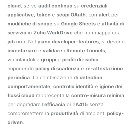
cloud
, serve
audit continuo
su
credenziali
applicative
,
token
e
scopi OAuth
, con
alert
per
modifiche di scope
su
Google Sheets
e
attività di
servizio
in
Zoho WorkDrive
che non mappano a
job
noti. Nel
piano developer-features
, si devono
inventariare
e
validare
i
Remote Tunnels
,
vincolandoli a
gruppi
e
profili di rischio
,
imponendo
policy di scadenza
e
re-attestazione
periodica
. La combinazione di
detection
comportamentale
,
controllo identità
e
igiene dei
flussi cloud
rappresenta la
contro-misura minima
per degradare
l’efficacia
di
TA415
senza
compromettere la
produttività
di ambienti
policy-
driven
.