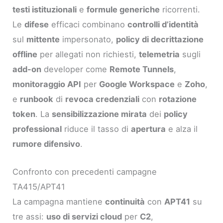
testi istituzionali
e
formule generiche
ricorrenti.
Le
difese
efficaci combinano
controlli d’identità
sul
mittente
impersonato,
policy di decrittazione
offline
per allegati non richiesti,
telemetria
sugli
add-on
developer come
Remote Tunnels
,
monitoraggio API
per
Google Workspace
e
Zoho
,
e
runbook
di
revoca credenziali
con
rotazione
token
. La
sensibilizzazione mirata
dei
policy
professional
riduce il tasso di
apertura
e alza il
rumore difensivo
.
Confronto con precedenti campagne
TA415/APT41
La campagna mantiene
continuità
con
APT41
su
tre assi:
uso di servizi cloud
per
C2
,