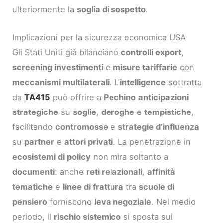
ulteriormente la
soglia di sospetto
.
Implicazioni per la sicurezza economica USA
Gli Stati Uniti già bilanciano
controlli export
,
screening investimenti
e
misure tariffarie
con
meccanismi multilaterali
. L’
intelligence
sottratta
da
TA415
può offrire a
Pechino
anticipazioni
strategiche
su
soglie
,
deroghe
e
tempistiche
,
facilitando
contromosse
e
strategie d’influenza
su
partner
e
attori privati
. La penetrazione in
ecosistemi di policy
non mira soltanto a
documenti
: anche
reti relazionali
,
affinità
tematiche
e
linee di frattura
tra
scuole di
pensiero
forniscono
leva negoziale
. Nel medio
periodo, il
rischio sistemico
si sposta sui