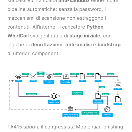
successivo. La scelta
anti-sandbox
elude molte
pipeline automatiche: senza la password, i
meccanismi di scansione non estraggono i
contenuti. All’interno, il caricatore
Python
WhirlCoil
svolge il ruolo di
stage iniziale
, con
logiche di
decrittazione
,
anti-analisi
e
bootstrap
di ulteriori componenti.
TA415 spoofa il congressista Moolenaar: phishing