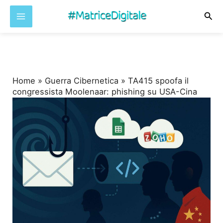
Cer
Vai
al
contenuto
Home
»
Guerra Cibernetica
»
TA415 spoofa il
congressista Moolenaar: phishing su USA-Cina