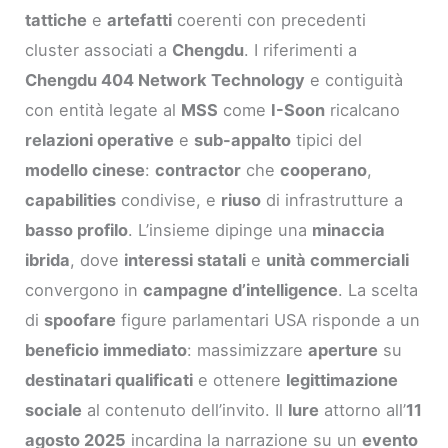
tattiche
e
artefatti
coerenti con precedenti
cluster associati a
Chengdu
. I riferimenti a
Chengdu 404 Network Technology
e contiguità
con entità legate al
MSS
come
I-Soon
ricalcano
relazioni operative
e
sub-appalto
tipici del
modello cinese
:
contractor
che
cooperano
,
capabilities
condivise, e
riuso
di infrastrutture a
basso profilo
. L’insieme dipinge una
minaccia
ibrida
, dove
interessi statali
e
unità commerciali
convergono in
campagne d’intelligence
. La scelta
di
spoofare
figure parlamentari USA risponde a un
beneficio immediato
: massimizzare
aperture
su
destinatari qualificati
e ottenere
legittimazione
sociale
al contenuto dell’invito. Il
lure
attorno all’
11
agosto 2025
incardina la narrazione su un
evento