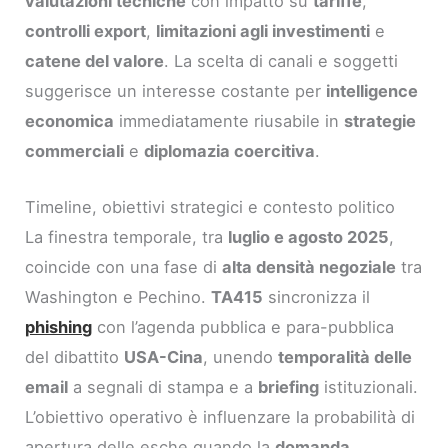
valutazioni tecniche
con impatto su
tariffe
,
controlli export
,
limitazioni agli investimenti
e
catene del valore
. La scelta di canali e soggetti
suggerisce un interesse costante per
intelligence
economica
immediatamente riusabile in
strategie
commerciali
e
diplomazia coercitiva
.
Timeline, obiettivi strategici e contesto politico
La finestra temporale, tra
luglio e agosto 2025
,
coincide con una fase di
alta densità negoziale
tra
Washington e Pechino.
TA415
sincronizza il
phishing
con l’agenda pubblica e para-pubblica
del dibattito
USA-Cina
, unendo
temporalità delle
email
a segnali di stampa e a
briefing
istituzionali.
L’obiettivo operativo è influenzare la probabilità di
apertura delle esche quando la
domanda