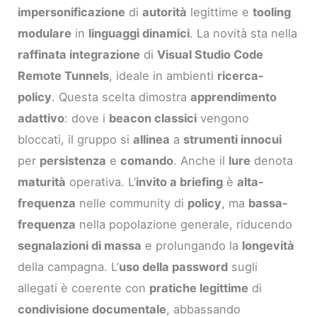
impersonificazione
di
autorità
legittime e
tooling
modulare
in
linguaggi dinamici
. La novità sta nella
raffinata integrazione
di
Visual Studio Code
Remote Tunnels
, ideale in ambienti
ricerca-
policy
. Questa scelta dimostra
apprendimento
adattivo
: dove i
beacon classici
vengono
bloccati, il gruppo si
allinea
a
strumenti innocui
per
persistenza
e
comando
. Anche il
lure
denota
maturità
operativa. L’
invito a briefing
è
alta-
frequenza
nelle community di
policy
, ma
bassa-
frequenza
nella popolazione generale, riducendo
segnalazioni di massa
e prolungando la
longevità
della campagna. L’
uso della password
sugli
allegati è coerente con
pratiche legittime
di
condivisione documentale
, abbassando