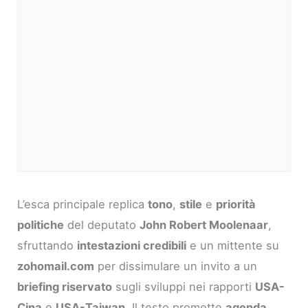
L’esca principale replica
tono
,
stile
e
priorità
politiche
del deputato
John Robert Moolenaar
,
sfruttando
intestazioni credibili
e un mittente su
zohomail.com
per dissimulare un invito a un
briefing riservato
sugli sviluppi nei rapporti
USA-
Cina
e
USA-Taiwan
. Il testo promette
agenda