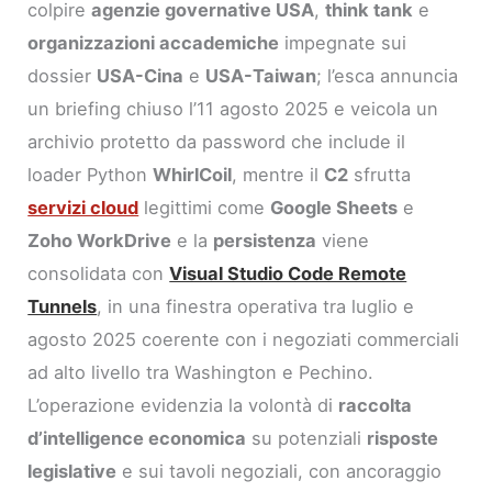
colpire
agenzie governative USA
,
think tank
e
organizzazioni accademiche
impegnate sui
dossier
USA-Cina
e
USA-Taiwan
; l’esca annuncia
un briefing chiuso l’11 agosto 2025 e veicola un
archivio protetto da password che include il
loader Python
WhirlCoil
, mentre il
C2
sfrutta
servizi cloud
legittimi come
Google Sheets
e
Zoho WorkDrive
e la
persistenza
viene
consolidata con
Visual Studio Code Remote
Tunnels
, in una finestra operativa tra luglio e
agosto 2025 coerente con i negoziati commerciali
ad alto livello tra Washington e Pechino.
L’operazione evidenzia la volontà di
raccolta
d’intelligence economica
su potenziali
risposte
legislative
e sui tavoli negoziali, con ancoraggio