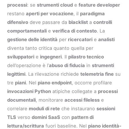
processi
: se
strumenti cloud
e
feature developer
restano
aperti per vocazione
, il
paradigma
difensivo
deve passare da
blacklist
a
controlli
comportamentali
e
verifica di contesto
. La
gestione delle identità
per
ricercatori
e
analisti
diventa tanto critica quanto quella per
sviluppatori
e
ingegneri
. Il
pilastro tecnico
dell’operazione è l’
abuso di fiducia
in
strumenti
legittimi
. La rilevazione richiede
telemetria fine
su
tre
piani
. Nel
piano endpoint
, occorre profilare
invocazioni Python
atipiche collegate a
processi
documentali
, monitorare
accessi fileless
e
correlare
moduli di rete
che instaurano
sessioni
TLS
verso
domini SaaS
con
pattern di
lettura/scrittura
fuori baseline. Nel
piano identità-