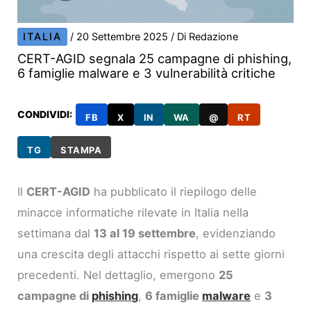
ITALIA
/
20 Settembre 2025
/ Di
Redazione
CERT-AGID segnala 25 campagne di phishing,
6 famiglie malware e 3 vulnerabilità critiche
CONDIVIDI:
FB
X
IN
WA
@
RT
TG
STAMPA
Il
CERT-AGID
ha pubblicato il riepilogo delle
minacce informatiche rilevate in Italia nella
settimana dal
13 al 19 settembre
, evidenziando
una crescita degli attacchi rispetto ai sette giorni
precedenti. Nel dettaglio, emergono
25
campagne di
phishing
,
6 famiglie
malware
e
3