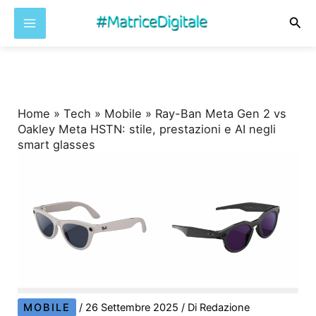
Cer
Vai
al
contenuto
Home
»
Tech
»
Mobile
»
Ray-Ban Meta Gen 2 vs
Oakley Meta HSTN: stile, prestazioni e AI negli
smart glasses
MOBILE
/
26 Settembre 2025
/ Di
Redazione