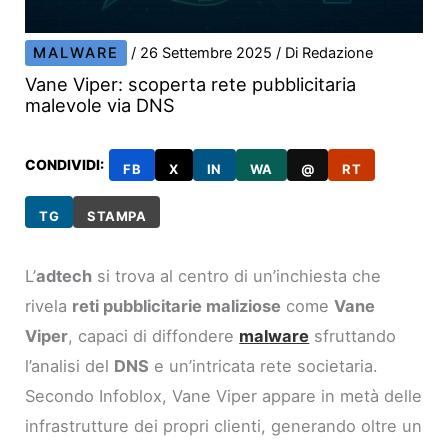
MALWARE
/
26 Settembre 2025
/ Di
Redazione
Vane Viper: scoperta rete pubblicitaria
malevole via DNS
CONDIVIDI:
FB
X
IN
WA
@
RT
TG
STAMPA
L’
adtech
si trova al centro di un’inchiesta che
rivela
reti pubblicitarie maliziose
come
Vane
Viper
, capaci di diffondere
malware
sfruttando
l’analisi del
DNS
e un’intricata rete societaria.
Secondo Infoblox, Vane Viper appare in metà delle
infrastrutture dei propri clienti, generando oltre un