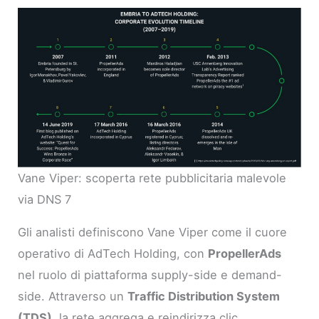
Vane Viper: scoperta rete pubblicitaria malevole
via DNS 7
Gli analisti definiscono Vane Viper come il cuore
operativo di AdTech Holding, con
PropellerAds
nel ruolo di piattaforma supply-side e demand-
side. Attraverso un
Traffic Distribution System
(TDS)
, la rete aggrega e reindirizza clic