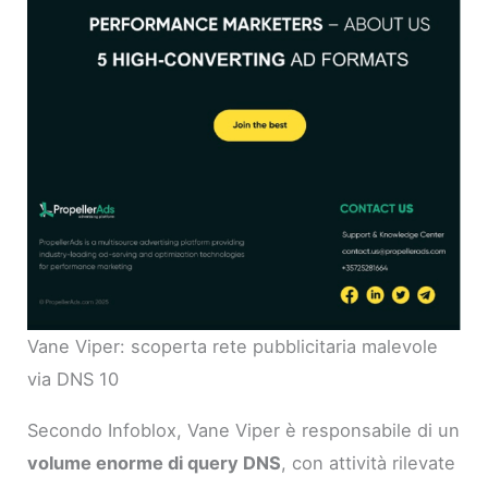
Vane Viper: scoperta rete pubblicitaria malevole
via DNS 10
Secondo Infoblox, Vane Viper è responsabile di un
volume enorme di query DNS
, con attività rilevate