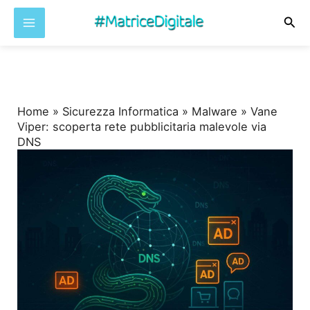
Cer
Vai
al
contenuto
Home
»
Sicurezza Informatica
»
Malware
»
Vane
Viper: scoperta rete pubblicitaria malevole via
DNS