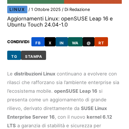
LINUX
/
1 Ottobre 2025
/ Di
Redazione
Aggiornamenti Linux: openSUSE Leap 16 e
Ubuntu Touch 24.04-1.0
CONDIVIDI:
FB
X
IN
WA
@
RT
TG
STAMPA
Le
distribuzioni Linux
continuano a evolvere con
rilasci che rafforzano sia l’ambiente enterprise sia
l’ecosistema mobile.
openSUSE Leap 16
si
presenta come un aggiornamento di grande
rilievo, derivato direttamente da
SUSE Linux
Enterprise Server 16
, con il nuovo
kernel 6.12
LTS
a garanzia di stabilità e sicurezza per