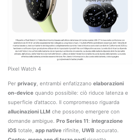
Pixel Watch 4
Per
privacy
, entrambi enfatizzano
elaborazioni
on-device
quando possibile: ciò riduce latenza e
superficie d’attacco. Il compromesso riguarda
allucinazioni LLM
che possono emergere con
domande ambigue.
Pro Series 11
:
integrazione
iOS
totale,
app native
rifinite,
UWB
accurato.
Contro
:
meno app di terze parti
rispetto