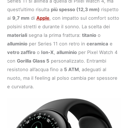
Series 11 si allinea a quella di Pixel Watch 4, ma
quest’ultimo risulta
più spesso (12,3 mm)
rispetto
ai
9,7 mm
di
Apple
, con impatto sul comfort sotto
polsini stretti e durante il sonno. La scelta dei
materiali
segna la prima frattura:
titanio
o
alluminio
per Series 11 con retro in
ceramica
e
vetro zaffiro
o
Ion-X
,
alluminio
per Pixel Watch 4
con
Gorilla Glass 5
personalizzato. Entrambi
resistono all’acqua fino a
5 ATM
, adeguati al
nuoto, ma il feeling al polso cambia per spessore
e curvatura.