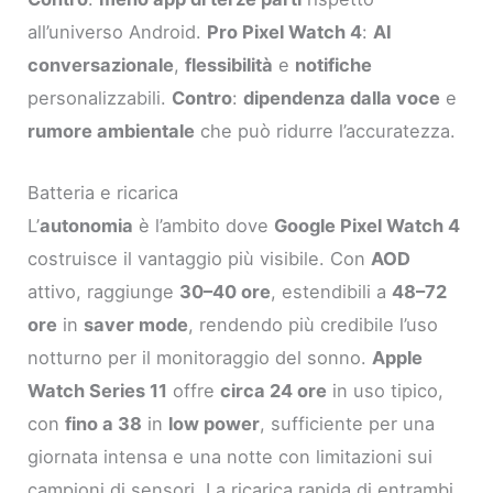
all’universo Android.
Pro Pixel Watch 4
:
AI
conversazionale
,
flessibilità
e
notifiche
personalizzabili.
Contro
:
dipendenza dalla voce
e
rumore ambientale
che può ridurre l’accuratezza.
Batteria e ricarica
L’
autonomia
è l’ambito dove
Google Pixel Watch 4
costruisce il vantaggio più visibile. Con
AOD
attivo, raggiunge
30–40 ore
, estendibili a
48–72
ore
in
saver mode
, rendendo più credibile l’uso
notturno per il monitoraggio del sonno.
Apple
Watch Series 11
offre
circa 24 ore
in uso tipico,
con
fino a 38
in
low power
, sufficiente per una
giornata intensa e una notte con limitazioni sui
campioni di sensori. La ricarica rapida di entrambi