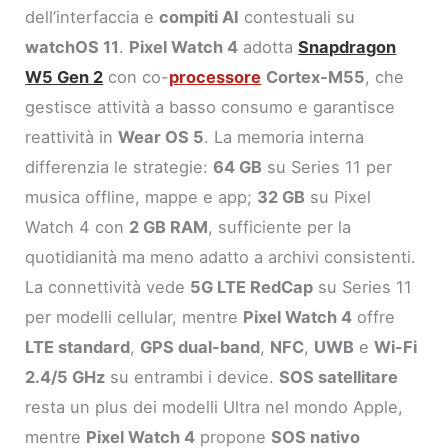
dell’interfaccia e
compiti AI
contestuali su
watchOS 11
.
Pixel Watch 4
adotta
Snapdragon
W5 Gen 2
con co-
processore
Cortex-M55
, che
gestisce attività a basso consumo e garantisce
reattività in
Wear OS 5
. La memoria interna
differenzia le strategie:
64 GB
su Series 11 per
musica offline, mappe e app;
32 GB
su Pixel
Watch 4 con
2 GB RAM
, sufficiente per la
quotidianità ma meno adatto a archivi consistenti.
La connettività vede
5G LTE RedCap
su Series 11
per modelli cellular, mentre
Pixel Watch 4
offre
LTE standard
,
GPS dual-band
,
NFC
,
UWB
e
Wi-Fi
2.4/5 GHz
su entrambi i device.
SOS satellitare
resta un plus dei modelli Ultra nel mondo Apple,
mentre
Pixel Watch 4
propone
SOS nativo