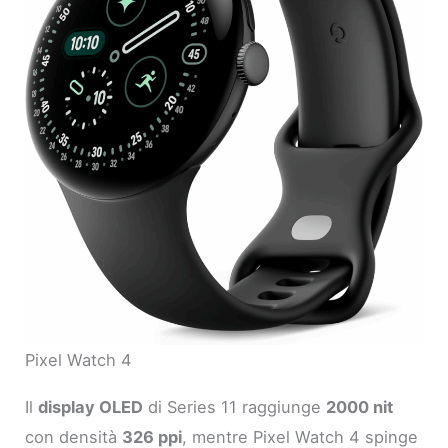
Pixel Watch 4
Il
display OLED
di Series 11 raggiunge
2000 nit
con densità
326 ppi
, mentre Pixel Watch 4 spinge