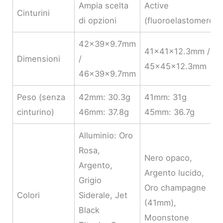
Ampia scelta
Active
Cinturini
di opzioni
(fluoroelastomero)
42×39×9.7mm
41×41×12.3mm /
Dimensioni
/
45×45×12.3mm
46×39×9.7mm
Peso (senza
42mm: 30.3g
41mm: 31g
cinturino)
46mm: 37.8g
45mm: 36.7g
Alluminio: Oro
Rosa,
Nero opaco,
Argento,
Argento lucido,
Grigio
Oro champagne
Colori
Siderale, Jet
(41mm),
Black
Moonstone