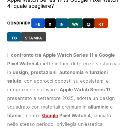
4: quale scegliere?
CONDIVIDI:
FB
X
IN
WA
@
RT
TG
STAMPA
Il
confronto tra Apple Watch Series 11 e Google
Pixel Watch 4
mette in luce differenze sostanziali
in
design
,
prestazioni
,
autonomia
e
funzioni
salute
, con approcci opposti su ecosistemi e
integrazione software.
Apple Watch Series 11
,
presentato a settembre 2025, adotta un design
squadrato con materiali premium in
alluminio
e
titanio
, mentre
Google
Pixel Watch 4
, lanciato
nello stesso periodo, privilegia un’estetica