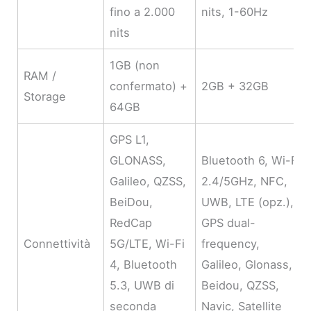
fino a 2.000
nits, 1-60Hz
nits
1GB (non
RAM /
confermato) +
2GB + 32GB
Storage
64GB
GPS L1,
GLONASS,
Bluetooth 6, Wi-Fi
Galileo, QZSS,
2.4/5GHz, NFC,
BeiDou,
UWB, LTE (opz.),
RedCap
GPS dual-
Connettività
5G/LTE, Wi-Fi
frequency,
4, Bluetooth
Galileo, Glonass,
5.3, UWB di
Beidou, QZSS,
seconda
Navic, Satellite