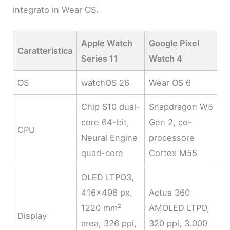
integrato in Wear OS.
Apple Watch
Google Pixel
Caratteristica
Series 11
Watch 4
OS
watchOS 26
Wear OS 6
Chip S10 dual-
Snapdragon W5
core 64-bit,
Gen 2, co-
CPU
Neural Engine
processore
quad-core
Cortex M55
OLED LTPO3,
416×496 px,
Actua 360
1220 mm²
AMOLED LTPO,
Display
area, 326 ppi,
320 ppi, 3.000