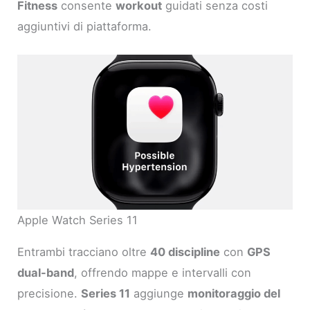
Fitness
consente
workout
guidati senza costi
aggiuntivi di piattaforma.
Apple Watch Series 11
Entrambi tracciano oltre
40 discipline
con
GPS
dual-band
, offrendo mappe e intervalli con
precisione.
Series 11
aggiunge
monitoraggio del