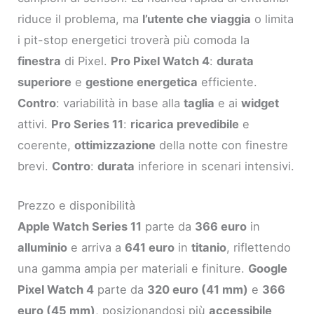
riduce il problema, ma
l’utente che viaggia
o limita
i pit-stop energetici troverà più comoda la
finestra
di Pixel.
Pro Pixel Watch 4
:
durata
superiore
e
gestione energetica
efficiente.
Contro
: variabilità in base alla
taglia
e ai
widget
attivi.
Pro Series 11
:
ricarica prevedibile
e
coerente,
ottimizzazione
della notte con finestre
brevi.
Contro
:
durata
inferiore in scenari intensivi.
Prezzo e disponibilità
Apple Watch Series 11
parte da
366 euro
in
alluminio
e arriva a
641 euro
in
titanio
, riflettendo
una gamma ampia per materiali e finiture.
Google
Pixel Watch 4
parte da
320 euro (41 mm)
e
366
euro (45 mm)
, posizionandosi più
accessibile