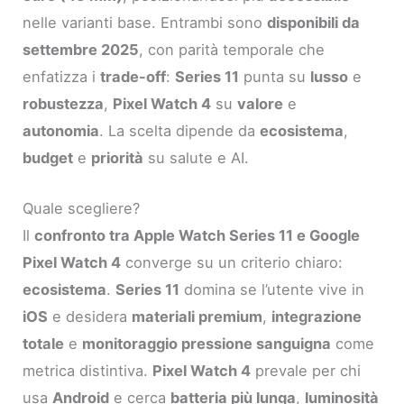
nelle varianti base. Entrambi sono
disponibili da
settembre 2025
, con parità temporale che
enfatizza i
trade-off
:
Series 11
punta su
lusso
e
robustezza
,
Pixel Watch 4
su
valore
e
autonomia
. La scelta dipende da
ecosistema
,
budget
e
priorità
su salute e AI.
Quale scegliere?
Il
confronto tra Apple Watch Series 11 e Google
Pixel Watch 4
converge su un criterio chiaro:
ecosistema
.
Series 11
domina se l’utente vive in
iOS
e desidera
materiali premium
,
integrazione
totale
e
monitoraggio pressione sanguigna
come
metrica distintiva.
Pixel Watch 4
prevale per chi
usa
Android
e cerca
batteria più lunga
,
luminosità