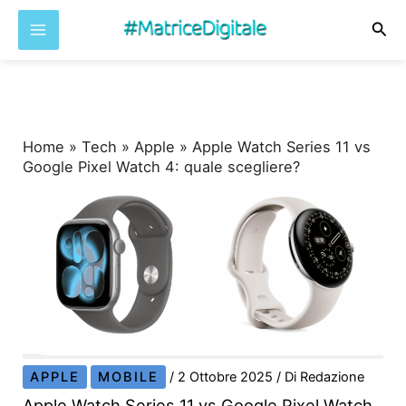
Cer
Vai
al
contenuto
Home
»
Tech
»
Apple
»
Apple Watch Series 11 vs
Google Pixel Watch 4: quale scegliere?
APPLE
MOBILE
/
2 Ottobre 2025
/ Di
Redazione
Apple Watch Series 11 vs Google Pixel Watch