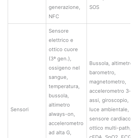
generazione,
SOS
NFC
Sensore
elettrico e
ottico cuore
(3ª gen.),
Bussola, altimetro,
ossigeno nel
barometro,
sangue,
magnetometro,
temperatura,
accelerometro 3-
bussola,
assi, giroscopio,
altimetro
Sensori
luce ambientale,
always-on,
sensore cardiaco
accelerometro
ottico multi-path,
ad alta G,
cEDA, SpO2, ECG,