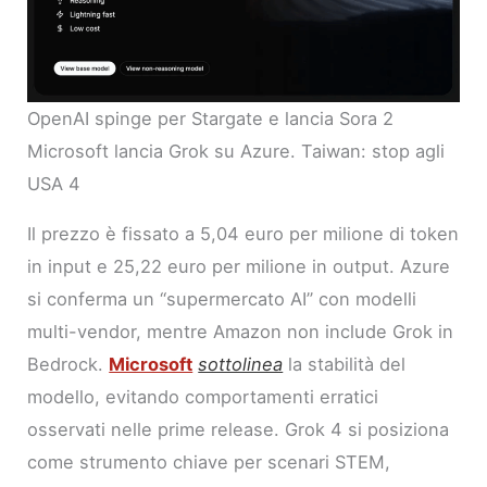
OpenAI spinge per Stargate e lancia Sora 2
Microsoft lancia Grok su Azure. Taiwan: stop agli
USA 4
Il prezzo è fissato a 5,04 euro per milione di token
in input e 25,22 euro per milione in output. Azure
si conferma un “supermercato AI” con modelli
multi-vendor, mentre Amazon non include Grok in
Bedrock.
Microsoft
sottolinea
la stabilità del
modello, evitando comportamenti erratici
osservati nelle prime release. Grok 4 si posiziona
come strumento chiave per scenari STEM,