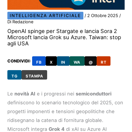
INTELLIGENZA ARTIFICIALE
/
2 Ottobre 2025
/
Di
Redazione
OpenAI spinge per Stargate e lancia Sora 2
Microsoft lancia Grok su Azure. Taiwan: stop
agli USA
CONDIVIDI:
FB
X
IN
WA
@
RT
TG
STAMPA
Le
novità AI
e i progressi nei
semiconduttori
definiscono lo scenario tecnologico del 2025, con
progetti imponenti e tensioni geopolitiche che
ridisegnano la catena di fornitura globale.
Microsoft integra
Grok 4
di xAI su Azure AI