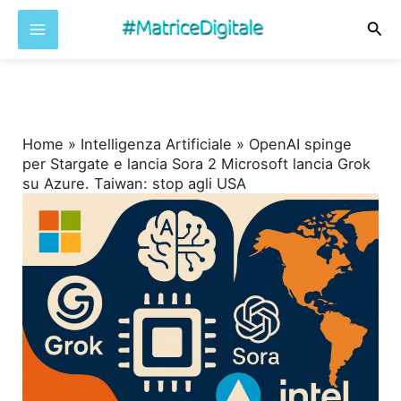
Cer
Vai
al
contenuto
Home
»
Intelligenza Artificiale
»
OpenAI spinge
per Stargate e lancia Sora 2 Microsoft lancia Grok
su Azure. Taiwan: stop agli USA