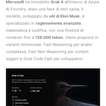
Microsoft
ha introdotto
Grok 4
all’interno di Azure
AI Foundry, dopo una fase di test cauta. Il
modello, sviluppato da
xAI di Elon Musk
, è
specializzato in
ragionamento avanzato
,
matematica e codifica, con una finestra di
contesto fino a
128.000 token
. Viene proposto in
varianti ottimizzate: Fast Reasoning per analisi
complesse, Fast Non-Reasoning per compiti
leggeri e Grok Code Fast per sviluppatori.