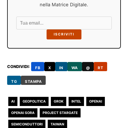
nella Matrice Digitale.
ISCRIVITI
CONDIVIDI:
FB
X
IN
WA
@
RT
TG
STAMPA
AI
GEOPOLITICA
GROK
INTEL
OPENAI
OPENAI SORA
PROJECT STARGATE
SEMICONDUTTORI
TAIWAN