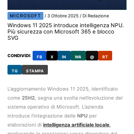
MICROSOFT
/
3 Ottobre 2025
/ Di
Redazione
Windows 11 2025 introduce intelligenza NPU.
Più sicurezza con Microsoft 365 e blocco
SVG
CONDIVIDI:
FB
X
IN
WA
@
RT
TG
STAMPA
L’aggiornamento Windows 11 2025, identificato
come
25H2
, segna una svolta nell’evoluzione del
sistema operativo di Microsoft. L’azienda
introduce l’integrazione delle
NPU
per
elaborazioni di
intelligenza artificiale locale
,
migliorando le prestazioni senza dipendere dal