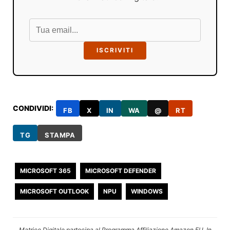
ISCRIVITI
CONDIVIDI:
FB
X
IN
WA
@
RT
TG
STAMPA
MICROSOFT 365
MICROSOFT DEFENDER
MICROSOFT OUTLOOK
NPU
WINDOWS
Matrice Digitale partecipa al Programma Affiliazione Amazon EU. In