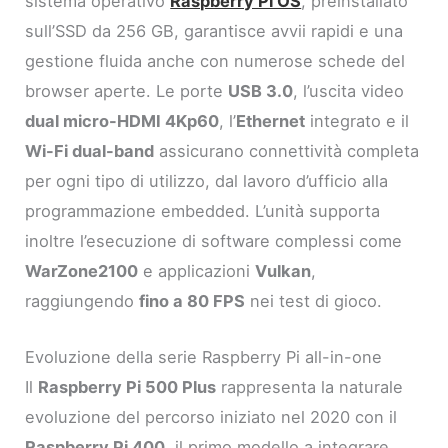
sistema operativo
Raspberry Pi OS
, preinstallato
sull’SSD da 256 GB, garantisce avvii rapidi e una
gestione fluida anche con numerose schede del
browser aperte. Le porte
USB 3.0
, l’uscita video
dual micro-HDMI 4Kp60
, l’
Ethernet
integrato e il
Wi-Fi dual-band
assicurano connettività completa
per ogni tipo di utilizzo, dal lavoro d’ufficio alla
programmazione embedded. L’unità supporta
inoltre l’esecuzione di software complessi come
WarZone2100
e applicazioni
Vulkan
,
raggiungendo
fino a 80 FPS
nei test di gioco.
Evoluzione della serie Raspberry Pi all-in-one
Il
Raspberry Pi 500 Plus
rappresenta la naturale
evoluzione del percorso iniziato nel 2020 con il
Raspberry Pi 400
, il primo modello a integrare