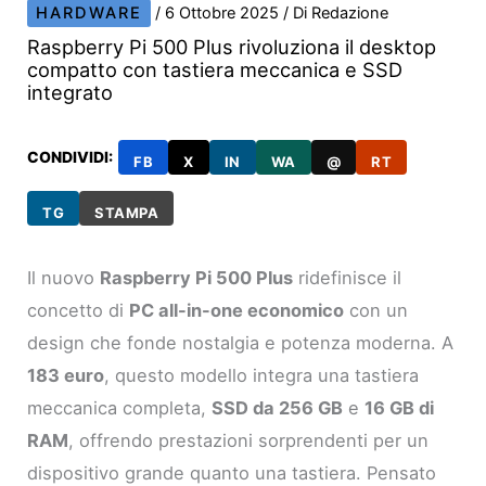
HARDWARE
/
6 Ottobre 2025
/ Di
Redazione
Raspberry Pi 500 Plus rivoluziona il desktop
compatto con tastiera meccanica e SSD
integrato
CONDIVIDI:
FB
X
IN
WA
@
RT
TG
STAMPA
Il nuovo
Raspberry Pi 500 Plus
ridefinisce il
concetto di
PC all-in-one economico
con un
design che fonde nostalgia e potenza moderna. A
183 euro
, questo modello integra una tastiera
meccanica completa,
SSD da 256 GB
e
16 GB di
RAM
, offrendo prestazioni sorprendenti per un
dispositivo grande quanto una tastiera. Pensato