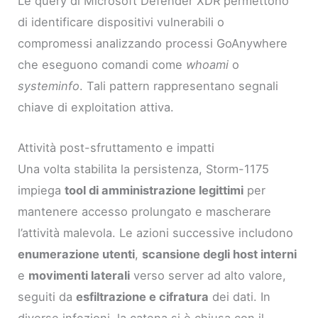
Le query di Microsoft Defender XDR permettono
di identificare dispositivi vulnerabili o
compromessi analizzando processi GoAnywhere
che eseguono comandi come
whoami
o
systeminfo
. Tali pattern rappresentano segnali
chiave di exploitation attiva.
Attività post-sfruttamento e impatti
Una volta stabilita la persistenza, Storm-1175
impiega
tool di amministrazione legittimi
per
mantenere accesso prolungato e mascherare
l’attività malevola. Le azioni successive includono
enumerazione utenti
,
scansione degli host interni
e
movimenti laterali
verso server ad alto valore,
seguiti da
esfiltrazione e cifratura
dei dati. In
diverse infezioni, la catena si è chiusa con il