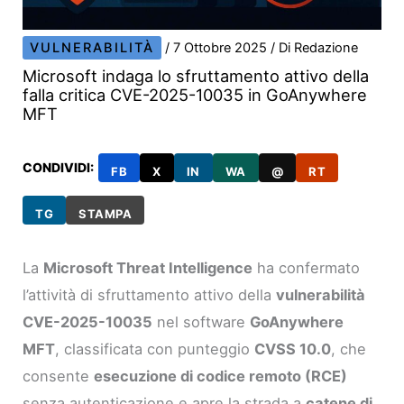
VULNERABILITÀ
/
7 Ottobre 2025
/ Di
Redazione
Microsoft indaga lo sfruttamento attivo della
falla critica CVE-2025-10035 in GoAnywhere
MFT
CONDIVIDI:
FB
X
IN
WA
@
RT
TG
STAMPA
La
Microsoft Threat Intelligence
ha confermato
l’attività di sfruttamento attivo della
vulnerabilità
CVE-2025-10035
nel software
GoAnywhere
MFT
, classificata con punteggio
CVSS 10.0
, che
consente
esecuzione di codice remoto (RCE)
senza autenticazione e apre la strada a
catene di