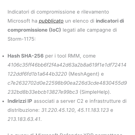
Indicatori di compromissione e rilevamento
Microsoft ha
pubblicato
un elenco di
indicatori di
compromissione (IoC)
legati alle campagne di
Storm-1175:
Hash SHA-256
per i tool RMM, come
4106c35ff46bb6f2f4a42d63a2b8a619f1e1df72414
122ddf6fd1b1a644b3220
(MeshAgent) e
c7e2632702d0e22598b90ea226d3cde4830455d9
232bd8b33ebcb13827e99bc3
(SimpleHelp).
Indirizzi IP
associati a server C2 e infrastrutture di
distribuzione:
31.220.45.120
,
45.11.183.123
e
213.183.63.41
.