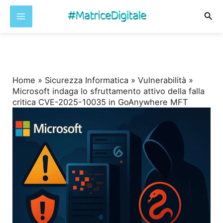
Cer
Vai
al
contenuto
Home
»
Sicurezza Informatica
»
Vulnerabilità
»
Microsoft indaga lo sfruttamento attivo della falla
critica CVE-2025-10035 in GoAnywhere MFT