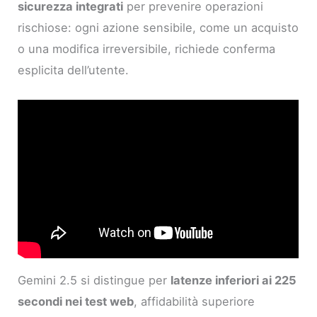
sicurezza integrati
per prevenire operazioni
rischiose: ogni azione sensibile, come un acquisto
o una modifica irreversibile, richiede conferma
esplicita dell’utente.
Gemini 2.5 si distingue per
latenze inferiori ai 225
secondi nei test web
, affidabilità superiore