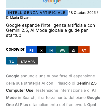
INTELLIGENZA ARTIFICIALE
/
8 Ottobre 2025
/
Di
Maria Silvano
Google espande l’intelligenza artificiale con
Gemini 2.5, AI Mode globale e guide per
startup
CONDIVIDI:
FB
X
IN
WA
@
RT
TG
STAMPA
Google
annuncia una nuova fase di espansione
della sua strategia AI con il rilascio di
Gemini 2.5
Computer Use
, l’estensione internazionale di
AI
Mode
in Search, il rafforzamento del piano
Google
One AI Plus
e l’ampliamento del framework
Opal