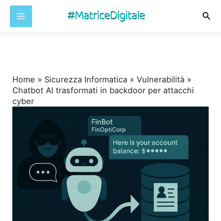
Cer
Vai
al
contenuto
Home
»
Sicurezza Informatica
»
Vulnerabilità
»
Chatbot AI trasformati in backdoor per attacchi
cyber