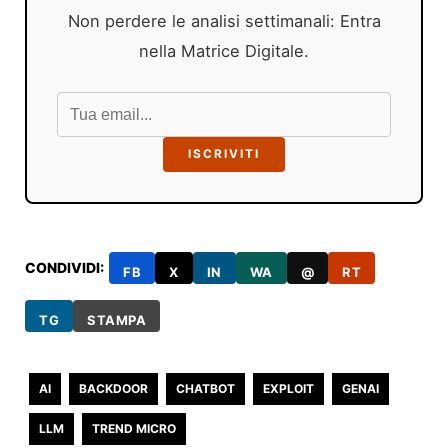
Non perdere le analisi settimanali: Entra
nella Matrice Digitale.
ISCRIVITI
CONDIVIDI:
FB
X
IN
WA
@
RT
TG
STAMPA
AI
BACKDOOR
CHATBOT
EXPLOIT
GENAI
LLM
TREND MICRO