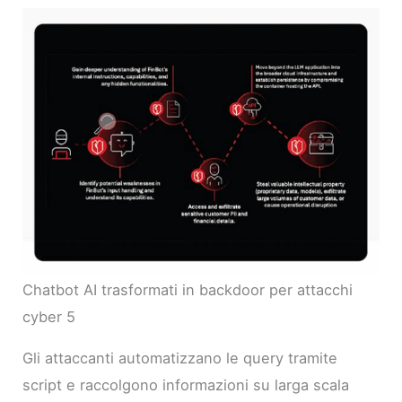
Chatbot AI trasformati in backdoor per attacchi
cyber 5
Gli attaccanti automatizzano le query tramite
script e raccolgono informazioni su larga scala