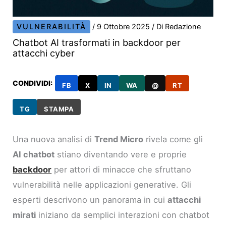
VULNERABILITÀ
/
9 Ottobre 2025
/ Di
Redazione
Chatbot AI trasformati in backdoor per
attacchi cyber
CONDIVIDI:
FB
X
IN
WA
@
RT
TG
STAMPA
Una nuova analisi di
Trend Micro
rivela come gli
AI chatbot
stiano diventando vere e proprie
backdoor
per attori di minacce che sfruttano
vulnerabilità nelle applicazioni generative. Gli
esperti descrivono un panorama in cui
attacchi
mirati
iniziano da semplici interazioni con chatbot