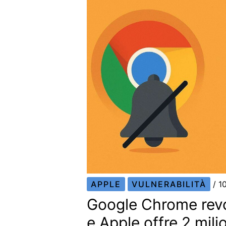
APPLE
VULNERABILITÀ
/
1
Google Chrome revoc
e Apple offre 2 mili