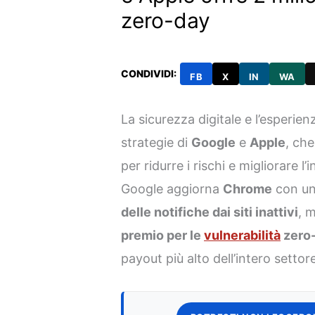
zero-day
CONDIVIDI:
FB
X
IN
WA
La sicurezza digitale e l’esperie
strategie di
Google
e
Apple
, ch
per ridurre i rischi e migliorare l
Google aggiorna
Chrome
con un
delle notifiche dai siti inattivi
, 
premio per le
vulnerabilità
zero-
payout più alto dell’intero settor