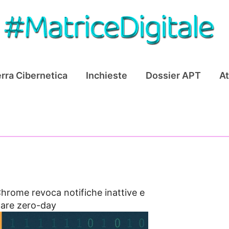
rra Cibernetica
Inchieste
Dossier APT
At
hrome revoca notifiche inattive e
yware zero-day