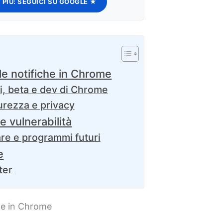
 PIÙ:
SEGUICI SU GOOGLE ★
e notifiche in Chrome
i, beta e dev di Chrome
urezza e privacy
e vulnerabilità
re e programmi futuri
e
ter
he in Chrome