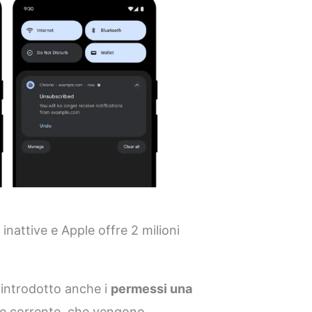
nattive e Apple offre 2 milioni
introdotto anche i
permessi una
ione corrente, che vengono