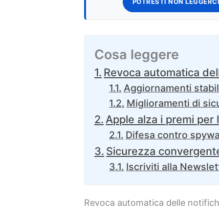
POTRESTI NON LEGGERCI
Cosa leggere
Revoca automatica dell
Aggiornamenti stabil
Miglioramenti di sic
Apple alza i premi per l
Difesa contro spywa
Sicurezza convergent
Iscriviti alla Newslet
Revoca automatica delle notific