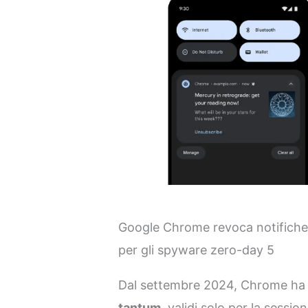
Google Chrome revoca notifiche i
per gli spyware zero-day 5
Dal settembre 2024, Chrome ha 
tantum
, validi solo per la sess