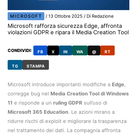
MICROSOFT
/
13 Ottobre 2025
/ Di
Redazione
Microsoft rafforza sicurezza Edge, affronta
violazioni GDPR e ripara il Media Creation Tool
CONDIVIDI:
FB
X
IN
WA
@
RT
TG
STAMPA
Microsoft introduce importanti modifiche a
Edge
,
corregge bug nel
Media Creation Tool di Windows
11
e risponde a un
ruling GDPR
sull’uso di
Microsoft 365 Education
. Le azioni mirano a
ridurre rischi di exploit e migliorare la trasparenza
nel trattamento dei dati. La compagnia affronta