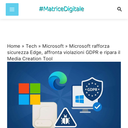
Cer
Vai
al
contenuto
Home
»
Tech
»
Microsoft
»
Microsoft rafforza
sicurezza Edge, affronta violazioni GDPR e ripara il
Media Creation Tool