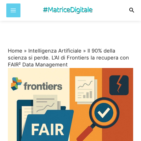
Cer
Vai
al
contenuto
Home
»
Intelligenza Artificiale
»
Il 90% della
scienza si perde. L’AI di Frontiers la recupera con
FAIR² Data Management