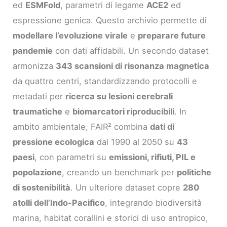
ed
ESMFold
, parametri di legame
ACE2
ed
espressione genica. Questo archivio permette di
modellare l’evoluzione virale
e
preparare future
pandemie
con dati affidabili. Un secondo dataset
armonizza
343 scansioni di risonanza magnetica
da quattro centri, standardizzando protocolli e
metadati per
ricerca su lesioni cerebrali
traumatiche
e
biomarcatori riproducibili
. In
ambito ambientale, FAIR² combina
dati di
pressione ecologica
dal 1990 al 2050 su
43
paesi
, con parametri su
emissioni, rifiuti, PIL e
popolazione
, creando un benchmark per
politiche
di sostenibilità
. Un ulteriore dataset copre
280
atolli dell’Indo-Pacifico
, integrando biodiversità
marina, habitat corallini e storici di uso antropico,