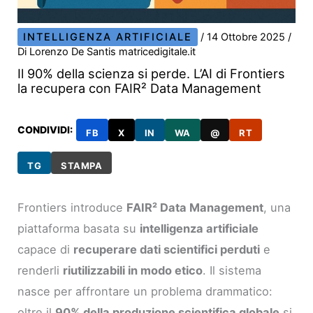
INTELLIGENZA ARTIFICIALE
/
14 Ottobre 2025
/
Di
Lorenzo De Santis matricedigitale.it
Il 90% della scienza si perde. L’AI di Frontiers
la recupera con FAIR² Data Management
CONDIVIDI:
FB
X
IN
WA
@
RT
TG
STAMPA
Frontiers introduce
FAIR² Data Management
, una
piattaforma basata su
intelligenza artificiale
capace di
recuperare dati scientifici perduti
e
renderli
riutilizzabili in modo etico
. Il sistema
nasce per affrontare un problema drammatico:
oltre il
90% della produzione scientifica globale
si