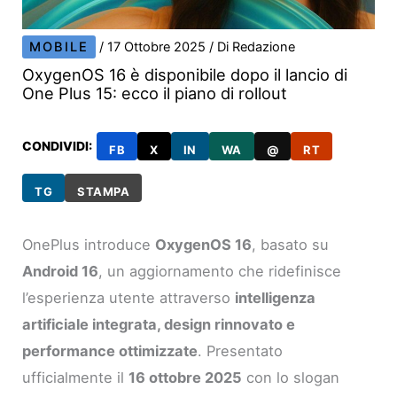
MOBILE
/
17 Ottobre 2025
/ Di
Redazione
OxygenOS 16 è disponibile dopo il lancio di
One Plus 15: ecco il piano di rollout
CONDIVIDI:
FB
X
IN
WA
@
RT
TG
STAMPA
OnePlus introduce
OxygenOS 16
, basato su
Android 16
, un aggiornamento che ridefinisce
l’esperienza utente attraverso
intelligenza
artificiale integrata, design rinnovato e
performance ottimizzate
. Presentato
ufficialmente il
16 ottobre 2025
con lo slogan