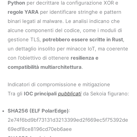
Python
per decrittare la configurazione XOR e
regole YARA
per identificare stringhe e pattern
binari legati al malware. Le analisi indicano che
alcune componenti del codice, come i moduli di
gestione TLS,
potrebbero essere scritte in Rust
,
un dettaglio insolito per minacce IoT, ma coerente
con l’obiettivo di ottenere
resilienza e
compatibilità multiarchitettura
.
Indicatori di compromissione e mitigazione
Tra gli
IOC principali
pubblicati
da Sekoia figurano:
SHA256 (ELF PolarEdge)
:
2e74f6bd9bf73131d3213399ed2f669ec5f75392de
69edf8ce8196cd70eb6aee