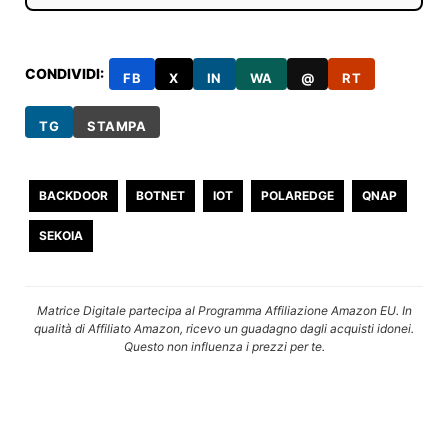
CONDIVIDI:
FB
X
IN
WA
@
RT
TG
STAMPA
BACKDOOR
BOTNET
IOT
POLAREDGE
QNAP
SEKOIA
Matrice Digitale partecipa al Programma Affiliazione Amazon EU. In
qualità di Affiliato Amazon, ricevo un guadagno dagli acquisti idonei.
Questo non influenza i prezzi per te.