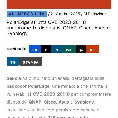
VULNERABILITÀ
/
21 Ottobre 2025
/ Di
Redazione
PolarEdge sfrutta CVE-2023-20118
compromette dispositivi QNAP, Cisco, Asus e
Synology
CONDIVIDI:
FB
X
IN
WA
@
RT
TG
STAMPA
Sekoia
ha pubblicato un’analisi dettagliata sulla
backdoor PolarEdge
, una minaccia che sfrutta la
vulnerabilità
CVE-2023-20118
per compromettere
dispositivi
QNAP
,
Cisco
,
Asus
e
Synology
,
installando un impianto persistente capace di
comunicare tramite
TLS personalizzato
. La