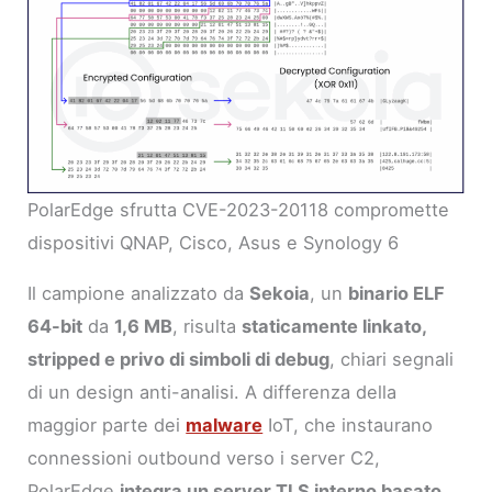
PolarEdge sfrutta CVE-2023-20118 compromette
dispositivi QNAP, Cisco, Asus e Synology 6
Il campione analizzato da
Sekoia
, un
binario ELF
64-bit
da
1,6 MB
, risulta
staticamente linkato,
stripped e privo di simboli di debug
, chiari segnali
di un design anti-analisi. A differenza della
maggior parte dei
malware
IoT, che instaurano
connessioni outbound verso i server C2,
PolarEdge
integra un server TLS interno basato