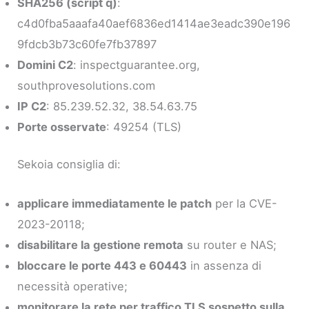
SHA256 (script q)
:
c4d0fba5aaafa40aef6836ed1414ae3eadc390e196
9fdcb3b73c60fe7fb37897
Domini C2
: inspectguarantee.org,
southprovesolutions.com
IP C2
: 85.239.52.32, 38.54.63.75
Porte osservate
: 49254 (TLS)
Sekoia consiglia di:
applicare immediatamente le patch
per la CVE-
2023-20118;
disabilitare la gestione remota
su router e NAS;
bloccare le porte 443 e 60443
in assenza di
necessità operative;
monitorare la rete per traffico TLS sospetto sulla