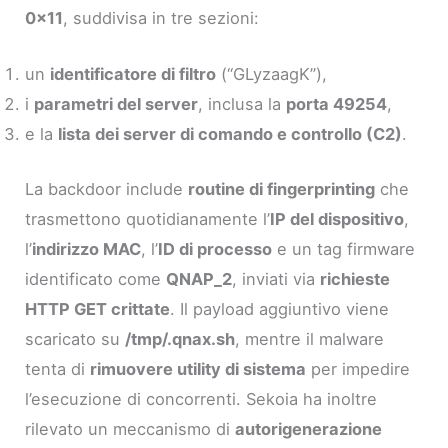
0x11
, suddivisa in tre sezioni:
un
identificatore di filtro
(“GLyzaagK”),
i
parametri del server
, inclusa la
porta 49254
,
e la
lista dei server di comando e controllo (C2)
.
La backdoor include
routine di fingerprinting
che
trasmettono quotidianamente l’
IP del dispositivo
,
l’
indirizzo MAC
, l’
ID di processo
e un tag firmware
identificato come
QNAP_2
, inviati via
richieste
HTTP GET crittate
. Il payload aggiuntivo viene
scaricato su
/tmp/.qnax.sh
, mentre il malware
tenta di
rimuovere utility di sistema
per impedire
l’esecuzione di concorrenti. Sekoia ha inoltre
rilevato un meccanismo di
autorigenerazione