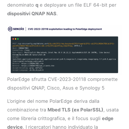
denominato
q
e deployare un file ELF 64-bit per
dispositivi QNAP NAS
.
PolarEdge sfrutta CVE-2023-20118 compromette
dispositivi QNAP, Cisco, Asus e Synology 5
L’origine del nome PolarEdge deriva dalla
combinazione tra
Mbed TLS (ex PolarSSL)
, usata
come libreria crittografica, e il focus sugli
edge
device
. I ricercatori hanno individuato la