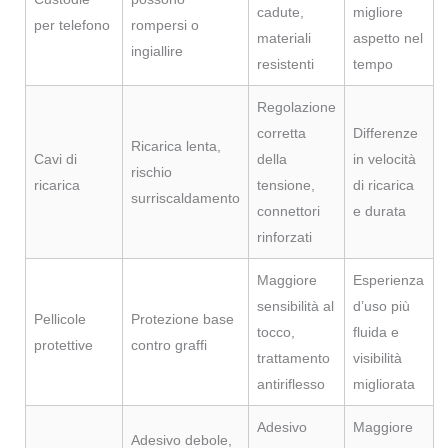
cadute,
migliore
per telefono
rompersi o
materiali
aspetto nel
ingiallire
resistenti
tempo
Regolazione
corretta
Differenze
Ricarica lenta,
Cavi di
della
in velocità
rischio
ricarica
tensione,
di ricarica
surriscaldamento
connettori
e durata
rinforzati
Maggiore
Esperienza
sensibilità al
d’uso più
Pellicole
Protezione base
tocco,
fluida e
protettive
contro graffi
trattamento
visibilità
antiriflesso
migliorata
Adesivo
Maggiore
Adesivo debole,