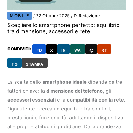
MOBILE
/
22 Ottobre 2025
/ Di
Redazione
Scegliere lo smartphone perfetto: equilibrio
tra dimensione, accessori e rete
CONDIVIDI:
FB
X
IN
WA
@
RT
TG
STAMPA
La scelta dello
smartphone ideale
dipende da tre
fattori chiave: la
dimensione del telefono
, gli
accessori essenziali
e la
compatibilità con la rete
.
Ogni utente ricerca un equilibrio tra comfort,
prestazioni e funzionalità, adattando il dispositivo
alle proprie abitudini quotidiane. Dalla grandezza