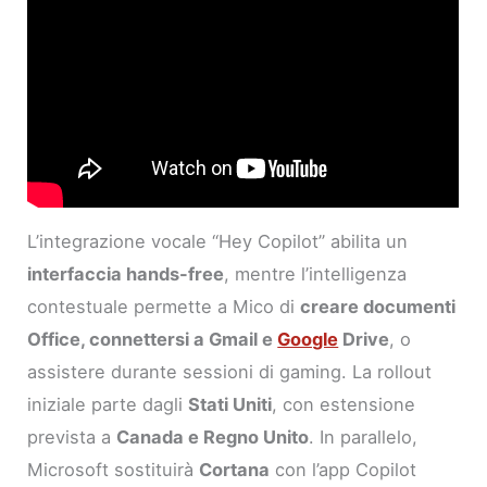
L’integrazione vocale “Hey Copilot” abilita un
interfaccia hands-free
, mentre l’intelligenza
contestuale permette a Mico di
creare documenti
Office, connettersi a Gmail e
Google
Drive
, o
assistere durante sessioni di gaming. La rollout
iniziale parte dagli
Stati Uniti
, con estensione
prevista a
Canada e Regno Unito
. In parallelo,
Microsoft sostituirà
Cortana
con l’app Copilot