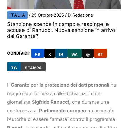
ITALIA
/
25 Ottobre 2025
/ Di
Redazione
Stanzione scende in campo e respinge le
accuse di Ranucci. Nuova sanzione in arrivo
dal Garante?
CONDIVIDI:
FB
X
IN
WA
@
RT
TG
STAMPA
Il
Garante per la protezione dei dati personali
ha
reagito con fermezza alle dichiarazioni del
giornalista
Sigfrido Ranucci
, che durante una
conferenza al
Parlamento europeo
ha accusato
l’Autorità di essere “armata” contro il programma
Report
. La vicenda, nata nel pieno di un dibattito