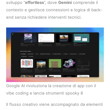
sviluppo “
effortless
”, dove
Gemini
comprende il
contesto e gestisce connessioni e logica di back-
end senza richiedere interventi tecnici.
Google AI rivoluziona la creazione di app con il
vibe coding e lancia strumenti spooky 8
Il flusso creativo viene accompagnato da elementi