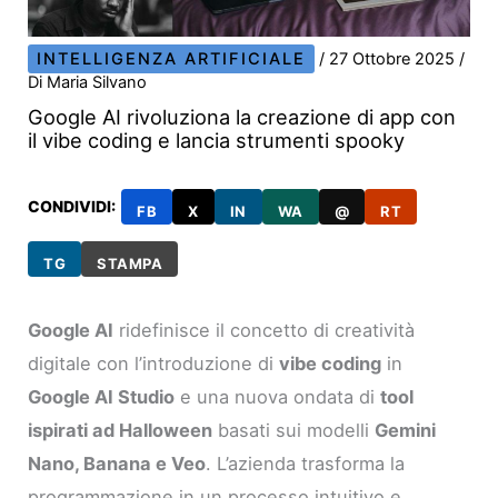
INTELLIGENZA ARTIFICIALE
/
27 Ottobre 2025
/
Di
Maria Silvano
Google AI rivoluziona la creazione di app con
il vibe coding e lancia strumenti spooky
CONDIVIDI:
FB
X
IN
WA
@
RT
TG
STAMPA
Google AI
ridefinisce il concetto di creatività
digitale con l’introduzione di
vibe coding
in
Google AI Studio
e una nuova ondata di
tool
ispirati ad Halloween
basati sui modelli
Gemini
Nano, Banana e Veo
. L’azienda trasforma la
programmazione in un processo intuitivo e