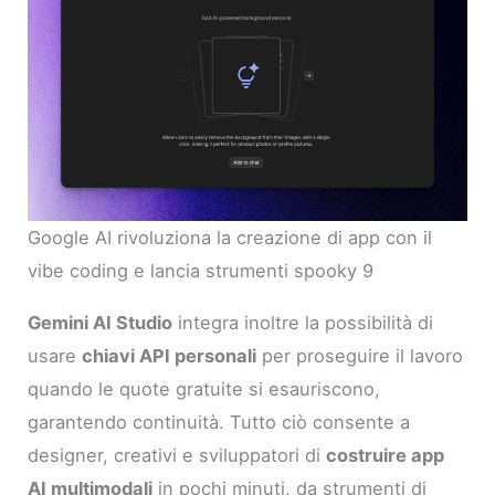
Google AI rivoluziona la creazione di app con il
vibe coding e lancia strumenti spooky 9
Gemini AI Studio
integra inoltre la possibilità di
usare
chiavi API personali
per proseguire il lavoro
quando le quote gratuite si esauriscono,
garantendo continuità. Tutto ciò consente a
designer, creativi e sviluppatori di
costruire app
AI multimodali
in pochi minuti, da strumenti di