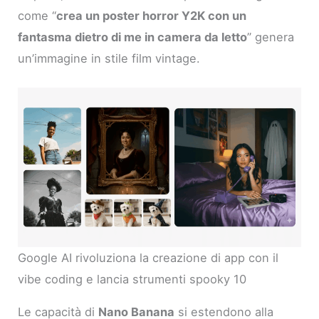
come “
crea un poster horror Y2K con un
fantasma dietro di me in camera da letto
” genera
un’immagine in stile film vintage.
Google AI rivoluziona la creazione di app con il
vibe coding e lancia strumenti spooky 10
Le capacità di
Nano Banana
si estendono alla