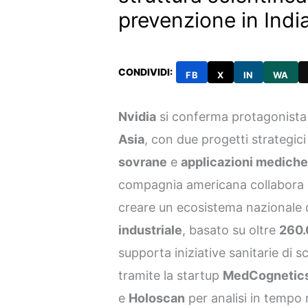
prevenzione in Indi
CONDIVIDI:
FB
X
IN
WA
Nvidia
si conferma protagonista 
Asia
, con due progetti strategi
sovrane
e
applicazioni mediche 
compagnia americana collabora 
creare un ecosistema nazionale 
industriale
, basato su oltre
260.
supporta iniziative sanitarie di
tramite la startup
MedCognetic
e
Holoscan
per analisi in tempo 