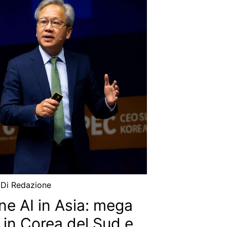
 Di
Redazione
one AI in Asia: mega
a in Corea del Sud e