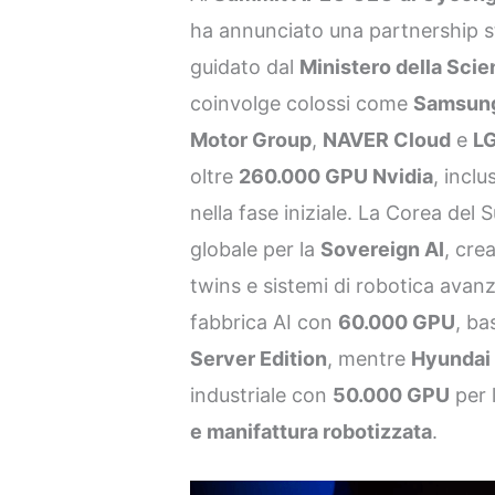
ha annunciato una partnership s
guidato dal
Ministero della Scie
coinvolge colossi come
Samsung
Motor Group
,
NAVER Cloud
e
L
oltre
260.000 GPU Nvidia
, incl
nella fase iniziale. La Corea del
globale per la
Sovereign AI
, cre
twins e sistemi di robotica avan
fabbrica AI con
60.000 GPU
, ba
Server Edition
, mentre
Hyundai
industriale con
50.000 GPU
per 
e manifattura robotizzata
.