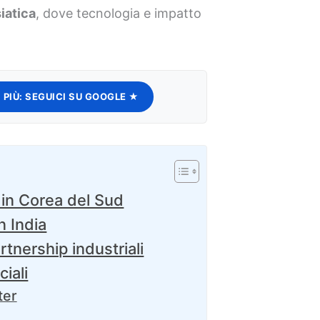
iatica
, dove tecnologia e impatto
 PIÙ:
SEGUICI SU GOOGLE ★
i in Corea del Sud
n India
rtnership industriali
iali
ter