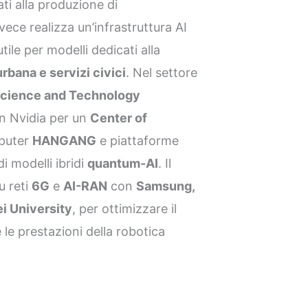
ti alla produzione di
vece realizza un’infrastruttura AI
 utile per modelli dedicati alla
rbana e servizi civici
. Nel settore
 Science and Technology
n Nvidia per un
Center of
puter
HANGANG
e piattaforme
di modelli ibridi
quantum-AI
. Il
u reti
6G
e
AI-RAN
con
Samsung,
i University
, per ottimizzare il
le prestazioni della robotica