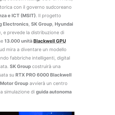
torica con il governo sudcoreano
nza e ICT (MSIT)
. Il progetto
 Electronics
,
SK Group
,
Hyundai
G
, e prevede la distribuzione di
use
13.000 unità
Blackwell GPU
 Sud mira a diventare un modello
ando fabbriche intelligenti, digital
zata.
SK Group
costruirà una
sata su
RTX PRO 6000 Blackwell
 Motor Group
avvierà un centro
la simulazione di
guida autonoma