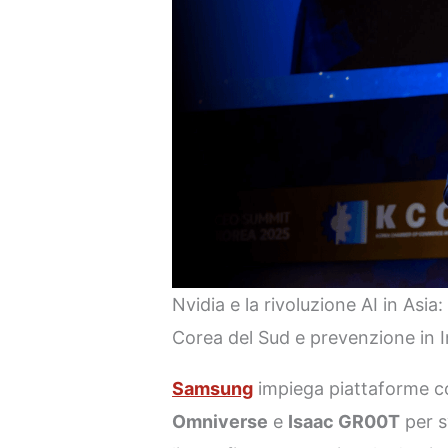
Nvidia e la rivoluzione AI in Asia
Corea del Sud e prevenzione in I
Samsung
impiega piattaforme 
Omniverse
e
Isaac GR00T
per s