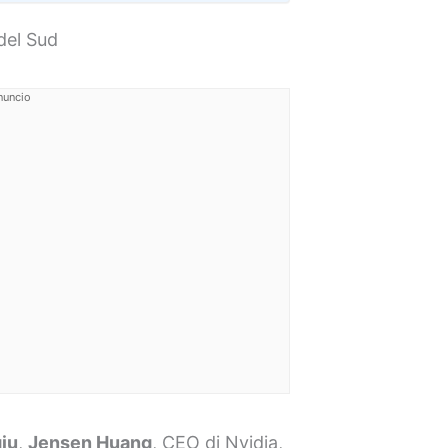
 del Sud
nuncio
ju
,
Jensen Huang
, CEO di Nvidia,