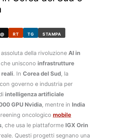
a
@
RT
TG
STAMPA
assoluta della rivoluzione
AI in
ci che uniscono
infrastrutture
reali
. In
Corea del Sud
, la
con governo e industria per
di
intelligenza artificiale
000 GPU Nvidia
, mentre in
India
 screening oncologico
mobile
s
, che usa le piattaforme
IGX Orin
reale. Questi progetti segnano una