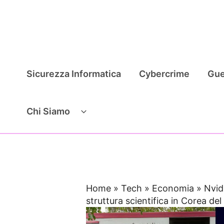
Vai
al
contenuto
Sicurezza Informatica
Cybercrime
Gue
Chi Siamo
Home
»
Tech
»
Economia
»
Nvid
struttura scientifica in Corea de