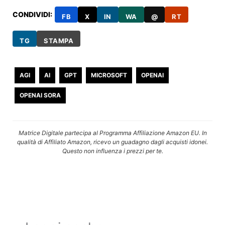
CONDIVIDI:
FB
X
IN
WA
@
RT
TG
STAMPA
AGI
AI
GPT
MICROSOFT
OPENAI
OPENAI SORA
Matrice Digitale partecipa al Programma Affiliazione Amazon EU. In
qualità di Affiliato Amazon, ricevo un guadagno dagli acquisti idonei.
Questo non influenza i prezzi per te.