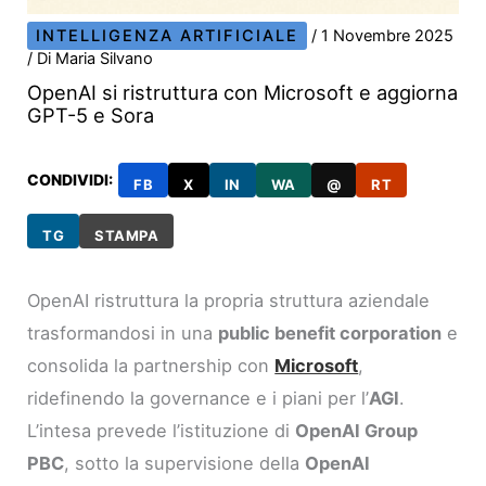
INTELLIGENZA ARTIFICIALE
/
1 Novembre 2025
/ Di
Maria Silvano
OpenAI si ristruttura con Microsoft e aggiorna
GPT-5 e Sora
CONDIVIDI:
FB
X
IN
WA
@
RT
TG
STAMPA
OpenAI ristruttura la propria struttura aziendale
trasformandosi in una
public benefit corporation
e
consolida la partnership con
Microsoft
,
ridefinendo la governance e i piani per l’
AGI
.
L’intesa prevede l’istituzione di
OpenAI Group
PBC
, sotto la supervisione della
OpenAI