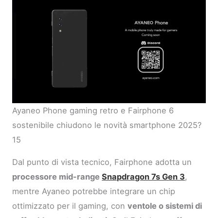
Ayaneo Phone gaming retro e Fairphone 6
sostenibile chiudono le novità smartphone 2025?
15
Dal punto di vista tecnico, Fairphone adotta un
processore mid-range
Snapdragon 7s Gen 3
,
mentre Ayaneo potrebbe integrare un chip
ottimizzato per il gaming, con
ventole o sistemi di