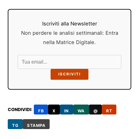
Iscriviti alla Newsletter
Non perdere le analisi settimanali: Entra
nella Matrice Digitale.
ISCRIVITI
CONDIVIDI:
FB
X
IN
WA
@
RT
TG
STAMPA