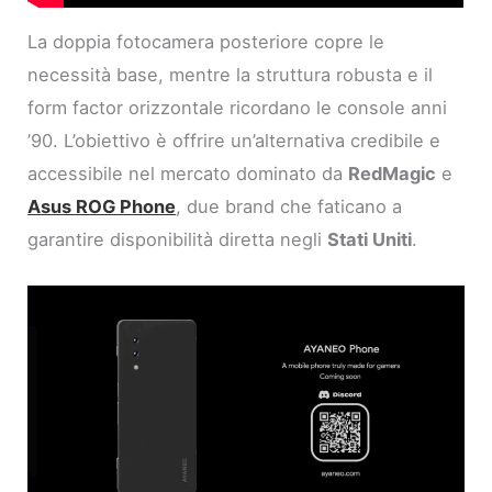
La doppia fotocamera posteriore copre le
necessità base, mentre la struttura robusta e il
form factor orizzontale ricordano le console anni
’90. L’obiettivo è offrire un’alternativa credibile e
accessibile nel mercato dominato da
RedMagic
e
Asus ROG Phone
, due brand che faticano a
garantire disponibilità diretta negli
Stati Uniti
.