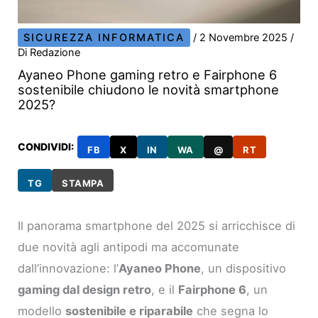
SICUREZZA INFORMATICA
/
2 Novembre 2025
/
Di
Redazione
Ayaneo Phone gaming retro e Fairphone 6
sostenibile chiudono le novità smartphone
2025?
CONDIVIDI:
FB
X
IN
WA
@
RT
TG
STAMPA
Il panorama smartphone del 2025 si arricchisce di
due novità agli antipodi ma accomunate
dall’innovazione: l’
Ayaneo Phone
, un dispositivo
gaming dal design retro
, e il
Fairphone 6
, un
modello
sostenibile e riparabile
che segna lo