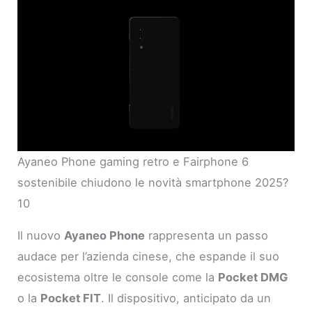
Ayaneo Phone gaming retro e Fairphone 6
sostenibile chiudono le novità smartphone 2025?
10
Il nuovo
Ayaneo Phone
rappresenta un passo
audace per l’azienda cinese, che espande il suo
ecosistema oltre le console come la
Pocket DMG
o la
Pocket FIT
. Il dispositivo, anticipato da un