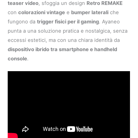
teaser video
, sfoggia un design
Retro REMAKE
con
colorazioni vintage
e
bumper laterali
che
fungono da
trigger fisici per il gaming
. Ayaneo
punta a una soluzione pratica e nostalgica, senza
eccessi estetici, ma con una chiara identità da
dispositivo ibrido tra smartphone e handheld
console
.