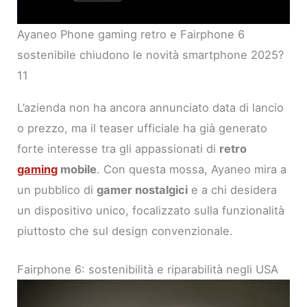
Ayaneo Phone gaming retro e Fairphone 6
sostenibile chiudono le novità smartphone 2025?
11
L’azienda non ha ancora annunciato data di lancio
o prezzo, ma il teaser ufficiale ha già generato
forte interesse tra gli appassionati di
retro
gaming
mobile
. Con questa mossa, Ayaneo mira a
un pubblico di
gamer nostalgici
e a chi desidera
un dispositivo unico, focalizzato sulla funzionalità
piuttosto che sul design convenzionale.
Fairphone 6: sostenibilità e riparabilità negli USA