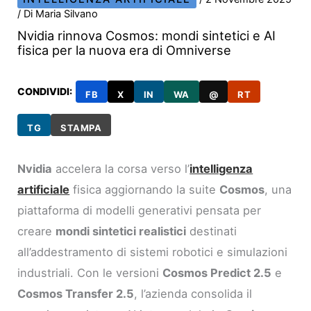
/ Di
Maria Silvano
Nvidia rinnova Cosmos: mondi sintetici e AI
fisica per la nuova era di Omniverse
CONDIVIDI:
FB
X
IN
WA
@
RT
TG
STAMPA
Nvidia
accelera la corsa verso l’
intelligenza
artificiale
fisica aggiornando la suite
Cosmos
, una
piattaforma di modelli generativi pensata per
creare
mondi sintetici realistici
destinati
all’addestramento di sistemi robotici e simulazioni
industriali. Con le versioni
Cosmos Predict 2.5
e
Cosmos Transfer 2.5
, l’azienda consolida il