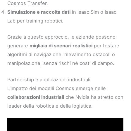
Cosmos Transfer.
Simulazione e raccolta dati
in Isaac Sim o Isaac
Lab per training robotici.
Grazie a questo approccio, le aziende possono
generare
migliaia di scenari realistici
per testare
algoritmi di navigazione, rilevamento ostacoli o
manipolazione, senza rischi né costi di campo.
Partnership e applicazioni industriali
L’impatto dei modelli Cosmos emerge nelle
collaborazioni industriali
che Nvidia ha stretto con
leader della robotica e della logistica.