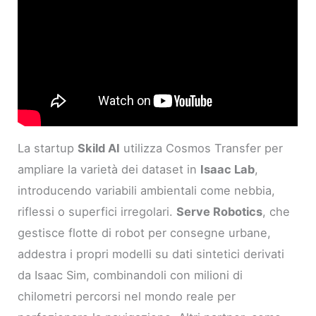
La startup
Skild AI
utilizza Cosmos Transfer per
ampliare la varietà dei dataset in
Isaac Lab
,
introducendo variabili ambientali come nebbia,
riflessi o superfici irregolari.
Serve Robotics
, che
gestisce flotte di robot per consegne urbane,
addestra i propri modelli su dati sintetici derivati
da Isaac Sim, combinandoli con milioni di
chilometri percorsi nel mondo reale per