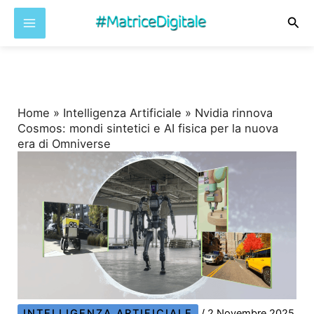
Cer
Vai
al
contenuto
Home
»
Intelligenza Artificiale
»
Nvidia rinnova
Cosmos: mondi sintetici e AI fisica per la nuova
era di Omniverse
INTELLIGENZA ARTIFICIALE
/
2 Novembre 2025