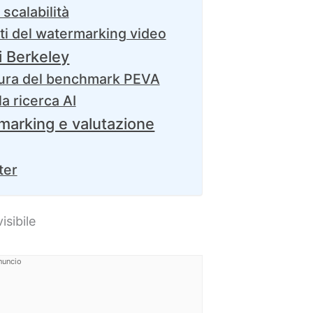
scalabilità
tti del watermarking video
i Berkeley
ttura del benchmark PEVA
a ricerca AI
marking e valutazione
ter
sibile
nuncio