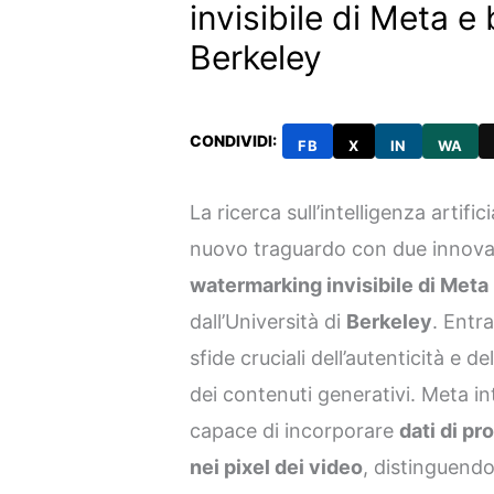
invisibile di Meta 
Berkeley
CONDIVIDI:
FB
X
IN
WA
La ricerca sull’intelligenza artifi
nuovo traguardo con due innova
watermarking invisibile di Meta
dall’Università di
Berkeley
. Entr
sfide cruciali dell’autenticità e d
dei contenuti generativi. Meta i
capace di incorporare
dati di pr
nei pixel dei video
, distinguendo