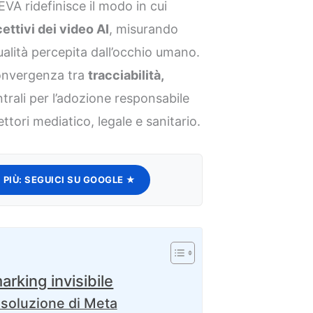
EVA ridefinisce il modo in cui
cettivi dei video AI
, misurando
qualità percepita dall’occhio umano.
onvergenza tra
tracciabilità,
ntrali per l’adozione responsabile
ttori mediatico, legale e sanitario.
 PIÙ:
SEGUICI SU GOOGLE ★
rking invisibile
a soluzione di Meta