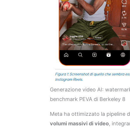
Generazione video AI: watermarki
benchmark PEVA di Berkeley 8
Meta ha ottimizzato la pipeline 
volumi massivi di video
, integr