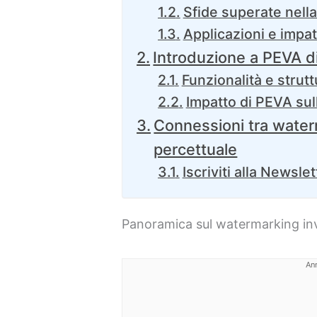
Sfide superate nella 
Applicazioni e impa
Introduzione a PEVA d
Funzionalità e stru
Impatto di PEVA sull
Connessioni tra water
percettuale
Iscriviti alla Newslet
Panoramica sul watermarking invi
An