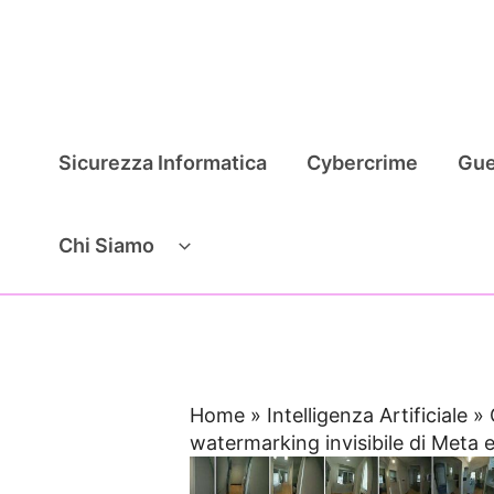
Vai
al
contenuto
Sicurezza Informatica
Cybercrime
Gue
Chi Siamo
Home
»
Intelligenza Artificiale
»
watermarking invisibile di Meta