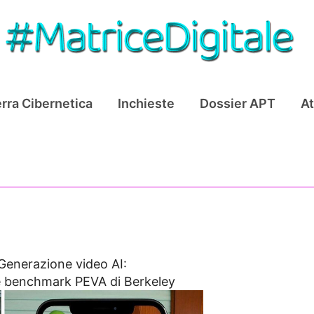
rra Cibernetica
Inchieste
Dossier APT
At
Generazione video AI:
 e benchmark PEVA di Berkeley